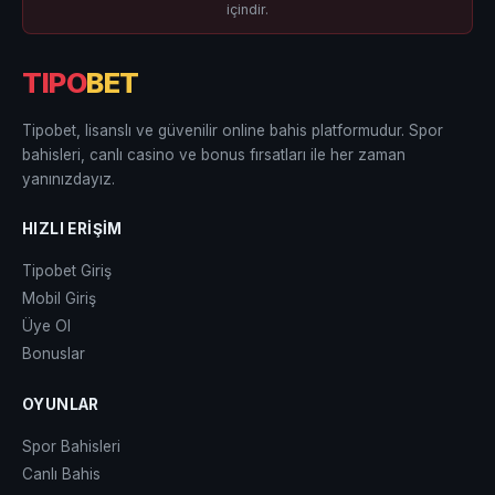
içindir.
TIPO
BET
Tipobet, lisanslı ve güvenilir online bahis platformudur. Spor
bahisleri, canlı casino ve bonus fırsatları ile her zaman
yanınızdayız.
HIZLI ERIŞIM
Tipobet Giriş
Mobil Giriş
Üye Ol
Bonuslar
OYUNLAR
Spor Bahisleri
Canlı Bahis