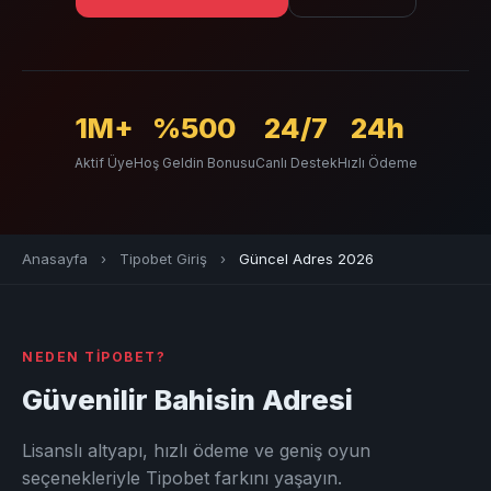
1M+
%500
24/7
24h
Aktif Üye
Hoş Geldin Bonusu
Canlı Destek
Hızlı Ödeme
Anasayfa
›
Tipobet Giriş
›
Güncel Adres 2026
NEDEN TIPOBET?
Güvenilir Bahisin Adresi
Lisanslı altyapı, hızlı ödeme ve geniş oyun
seçenekleriyle Tipobet farkını yaşayın.