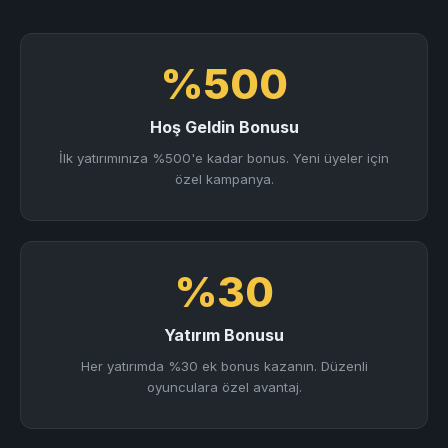
%500
Hoş Geldin Bonusu
İlk yatırımınıza %500'e kadar bonus. Yeni üyeler için
özel kampanya.
%30
Yatırım Bonusu
Her yatırımda %30 ek bonus kazanın. Düzenli
oyunculara özel avantaj.