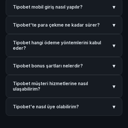
Tipobet'in 2026 güncel giriş adresi m.tipobet-
ön planda tutar. Yıllardır kesintisiz hizmet veren
▾
Tipobet mobil giriş nasıl yapılır?
lisansliguncel.com'dur. Adres değişikliklerinden
platform, şeffaf işlem politikaları ile güven oluşturur.
haberdar olmak için bu sayfayı sık kullanılanlara
Tipobet mobil giriş için https://m.tipobet-
ekleyebilirsiniz.
▾
Tipobet'te para çekme ne kadar sürer?
lisansliguncel.com/ adresini mobil tarayıcınızdan
ziyaret edin. Responsive tasarım sayesinde tüm
Tipobet'te para çekme işlemleri genellikle 24 saat
işlemlerinizi telefonunuzdan kolayca yapabilirsiniz;
Tipobet hangi ödeme yöntemlerini kabul
içinde tamamlanır. Kimlik doğrulaması tamamlanmış
▾
uygulama indirmenize gerek yoktur.
eder?
kullanıcılar için bu süre çok daha kısa olabilmektedir.
Tipobet; banka havalesi, kredi kartı, Papara,
▾
Tipobet bonus şartları nelerdir?
Cepbank, QR kod, Payfix, Mefete ve kripto para
(BTC, ETH, USDT) dahil birçok ödeme yöntemini
Tipobet'te her bonus için farklı çevirme şartları
destekler. Tüm finansal işlemler SSL güvenlik
Tipobet müşteri hizmetlerine nasıl
bulunur. Hoş geldin bonusu, yatırım bonusları ve
▾
sertifikası ile korunur.
ulaşabilirim?
kayıp bonusu gibi kampanyaların şartları platform
üzerinde şeffaf biçimde yayınlanmaktadır. Bonusu
Tipobet müşteri hizmetlerine 7/24 canlı destek, e-
talep etmeden önce ilgili şartları okumanız önerilir.
▾
Tipobet'e nasıl üye olabilirim?
posta veya sosyal medya kanalları aracılığıyla
ulaşabilirsiniz. Türkçe destek ekibi tüm sorularınızı
Tipobet'e üye olmak için https://m.tipobet-
hızlıca yanıtlar.
lisansliguncel.com/ adresini ziyaret ederek "Üye Ol"