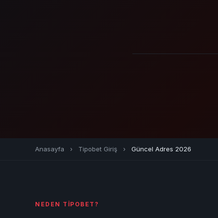
Anasayfa
›
Tipobet Giriş
›
Güncel Adres 2026
NEDEN TIPOBET?