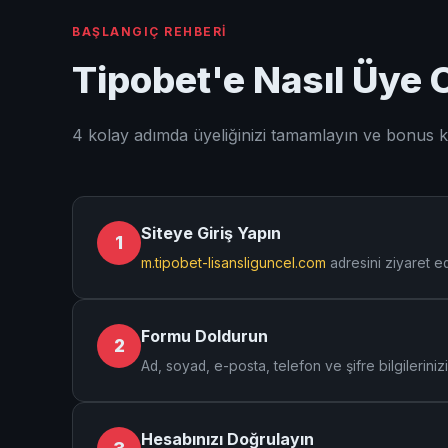
BAŞLANGIÇ REHBERI
Tipobet'e Nasıl Üye 
4 kolay adımda üyeliğinizi tamamlayın ve bonus 
Siteye Giriş Yapın
1
m.tipobet-lisansliguncel.com
adresini ziyaret e
Formu Doldurun
2
Ad, soyad, e-posta, telefon ve şifre bilgilerini
Hesabınızı Doğrulayın