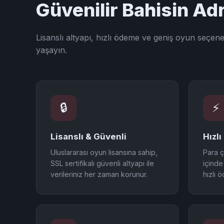
Güvenilir Bahisin Ad
Lisanslı altyapı, hızlı ödeme ve geniş oyun seçene
yaşayın.
🔒
⚡
Lisanslı & Güvenli
Hızl
Uluslararası oyun lisansına sahip,
Para ç
SSL sertifikalı güvenli altyapı ile
içinde
verileriniz her zaman korunur.
hızlı 