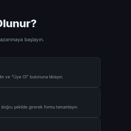
Olunur?
kazanmaya başlayın.
din ve "Üye Ol" butonuna tıklayın.
zi doğru şekilde girerek formu tamamlayın.