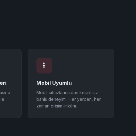
📱
eri
Mobil Uyumlu
casino
Mobil cihazlarınızdan kesintisiz
ile
bahis deneyimi. Her yerden, her
zaman erişim imkânı.