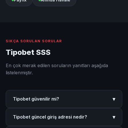
SIKÇA SORULAN SORULAR
Tipobet SSS
En çok merak edilen soruların yanıtları aşağıda
listelenmiştir.
▾
Tipobet güvenilir mi?
Evet, Tipobet uluslararası lisansa sahip güvenilir bir
▾
Tipobet güncel giriş adresi nedir?
bahis platformudur. SSL sertifikası ile korunan
altyapısı ve düzenli denetimlerle kullanıcı güvenliğini