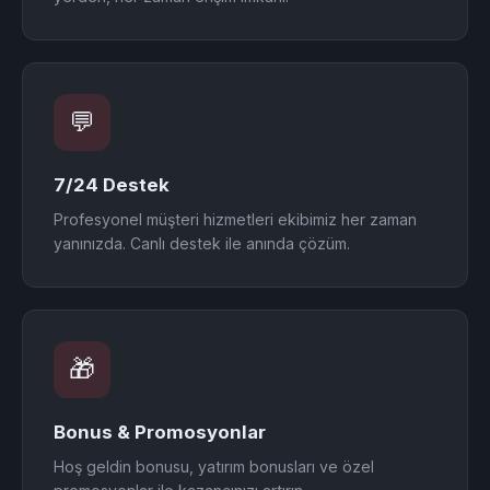
💬
7/24 Destek
Profesyonel müşteri hizmetleri ekibimiz her zaman
yanınızda. Canlı destek ile anında çözüm.
🎁
Bonus & Promosyonlar
Hoş geldin bonusu, yatırım bonusları ve özel