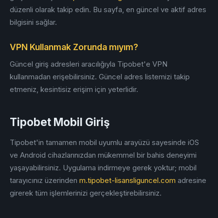
düzenli olarak takip edin. Bu sayfa, en güncel ve aktif adres
bilgisini sağlar.
VPN Kullanmak Zorunda mıyım?
Güncel giriş adresleri aracılığıyla Tipobet'e VPN
kullanmadan erişebilirsiniz. Güncel adres listemizi takip
etmeniz, kesintisiz erişim için yeterlidir.
Tipobet Mobil Giriş
Tipobet'in tamamen mobil uyumlu arayüzü sayesinde iOS
ve Android cihazlarınızdan mükemmel bir bahis deneyimi
yaşayabilirsiniz. Uygulama indirmeye gerek yoktur; mobil
tarayıcınız üzerinden
m.tipobet-lisansliguncel.com
adresine
girerek tüm işlemlerinizi gerçekleştirebilirsiniz.