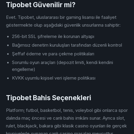
Tipobet Güvenilir mi?
Evet. Tipobet, uluslararası bir gaming lisansı ile faaliyet
göstermekte olup aşağıdaki güvenlik unsurlarına sahiptir:
256-bit SSL şifreleme ile korunan altyapı
Bağımsız denetim kuruluşları tarafından düzenli kontrol
Şeffaf ödeme ve para çekme politikaları
Sorumlu oyun araçları (depozit limiti, kendi kendini
engelleme)
KVKK uyumlu kişisel veri işleme politikası
Tipobet Bahis Seçenekleri
Platform; futbol, basketbol, tenis, voleybol gibi onlarca spor
dalında maç öncesi ve canlı bahis imkânı sunar. Ayrıca slot,
rulet, blackjack, bakara gibi klasik casino oyunları ile gerçek
krupiyelerle oynanan canlı casino masaları mevcuttur.