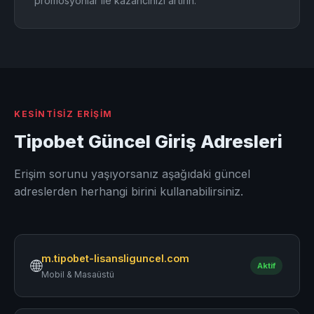
promosyonlar ile kazancınızı artırın.
KESINTISIZ ERIŞIM
Tipobet Güncel Giriş Adresleri
Erişim sorunu yaşıyorsanız aşağıdaki güncel
adreslerden herhangi birini kullanabilirsiniz.
m.tipobet-lisansliguncel.com
🌐
Aktif
Mobil & Masaüstü