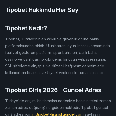
Tipobet Hakkında Her Şey
Tipobet Nedir?
Tipobet, Türkiye'nin en köklü ve güvenilir online bahis
platformlarından biridir. Uluslararası oyun lisansı kapsamında
faaliyet gösteren platform, spor bahisleri, canlı bahis,
casino ve canlı casino gibi geniş bir oyun yelpazesi sunar.
SSL şifreleme altyapısı ve düzenli bağımsız denetimlerle
kullanıcıların finansal ve kişisel verilerini koruma altına alır.
Tipobet Giriş 2026 – Güncel Adres
Türkiye'de erişim kısıtlamaları nedeniyle bahis siteleri zaman
zaman adres değişikliğine gidebilmektedir. Tipobet güncel
giriş adresi için
m.tipobet-lisansliguncel.com
sayfasını