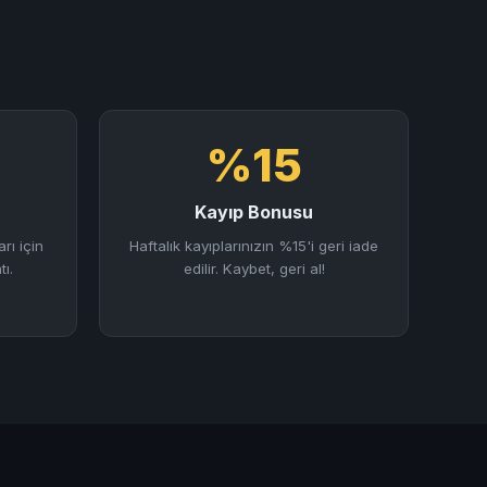
%15
Kayıp Bonusu
rı için
Haftalık kayıplarınızın %15'i geri iade
ı.
edilir. Kaybet, geri al!