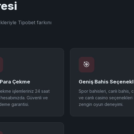
resi
kleriyle Tipobet farkını
🎯
ı Para Çekme
Geniş Bahis Seçenekl
ekme işlemleriniz 24 saat
Spor bahisleri, canlı bahis, 
 hesabınızda. Güvenli ve
ve canlı casino seçenekleri 
ödeme garantisi.
zengin oyun deneyimi.