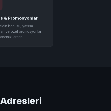
s & Promosyonlar
ldin bonusu, yatırım
arı ve özel promosyonlar
ancınızı artırın.
 Adresleri