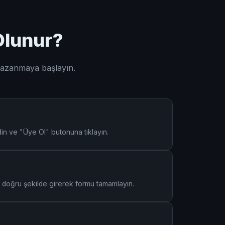
Olunur?
kazanmaya başlayın.
din ve "Üye Ol" butonuna tıklayın.
zi doğru şekilde girerek formu tamamlayın.