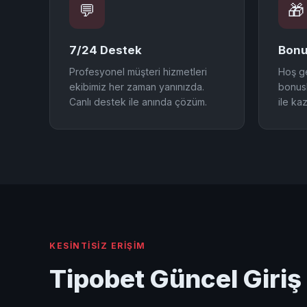
💬
🎁
7/24 Destek
Bonu
Profesyonel müşteri hizmetleri
Hoş ge
ekibimiz her zaman yanınızda.
bonusl
Canlı destek ile anında çözüm.
ile kaz
KESINTISIZ ERIŞIM
Tipobet Güncel Giriş