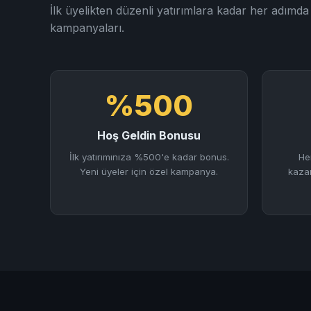
İlk üyelikten düzenli yatırımlara kadar her adım
kampanyaları.
%500
Hoş Geldin Bonusu
İlk yatırımınıza %500'e kadar bonus.
He
Yeni üyeler için özel kampanya.
kazan