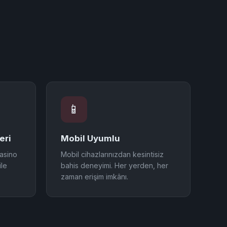
📱
eri
Mobil Uyumlu
casino
Mobil cihazlarınızdan kesintisiz
ile
bahis deneyimi. Her yerden, her
zaman erişim imkânı.