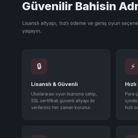
Güvenilir Bahisin Ad
Lisanslı altyapı, hızlı ödeme ve geniş oyun seçene
yaşayın.
🔒
⚡
Lisanslı & Güvenli
Hızl
Uluslararası oyun lisansına sahip,
Para ç
SSL sertifikalı güvenli altyapı ile
içinde
verileriniz her zaman korunur.
hızlı 