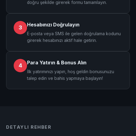
doğru şekilde girerek formu tamamlayın.
Hesabınızı Doğrulayın
3
E-posta veya SMS ile gelen doğrulama kodunu
girerek hesabınızı aktif hale getirin.
Para Yatırın & Bonus Alın
4
İlk yatırımınızı yapın, hoş geldin bonusunuzu
talep edin ve bahis yapmaya başlayın!
DETAYLI REHBER