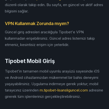
düzenli olarak takip edin. Bu sayfa, en güncel ve aktif adres
bilgisini sağlar.
VPN Kullanmak Zorunda mıyım?
Güncel giriş adresleri aracılığıyla Tipobet'e VPN
kullanmadan erişebilirsiniz. Güncel adres listemizi takip
etmeniz, kesintisiz erişim için yeterlidir.
Tipobet Mobil Giriş
Tipobet'in tamamen mobil uyumlu arayüzü sayesinde iOS
ve Android cihazlarınızdan mükemmel bir bahis deneyimi
yaşayabilirsiniz. Uygulama indirmeye gerek yoktur; mobil
tarayıcınız üzerinden
m.tipobet-lisansliguncel.com
adresine
girerek tüm işlemlerinizi gerçekleştirebilirsiniz.