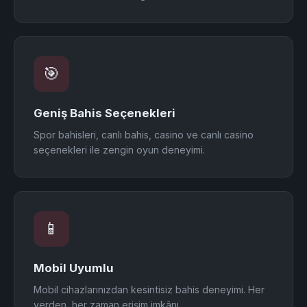
🎯
Geniş Bahis Seçenekleri
Spor bahisleri, canlı bahis, casino ve canlı casino
seçenekleri ile zengin oyun deneyimi.
📱
Mobil Uyumlu
Mobil cihazlarınızdan kesintisiz bahis deneyimi. Her
yerden, her zaman erişim imkânı.