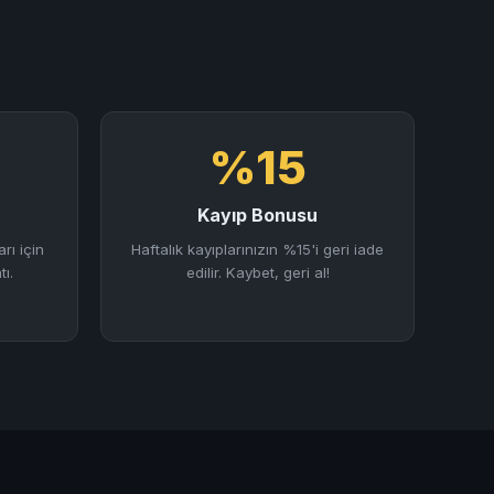
%15
Kayıp Bonusu
rı için
Haftalık kayıplarınızın %15'i geri iade
ı.
edilir. Kaybet, geri al!