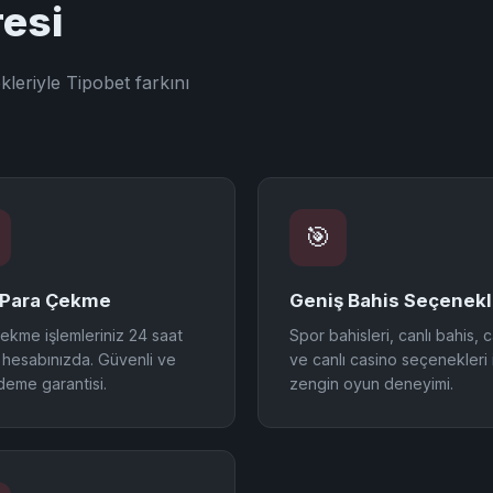
resi
kleriyle Tipobet farkını
🎯
ı Para Çekme
Geniş Bahis Seçenekl
ekme işlemleriniz 24 saat
Spor bahisleri, canlı bahis, 
 hesabınızda. Güvenli ve
ve canlı casino seçenekleri 
ödeme garantisi.
zengin oyun deneyimi.