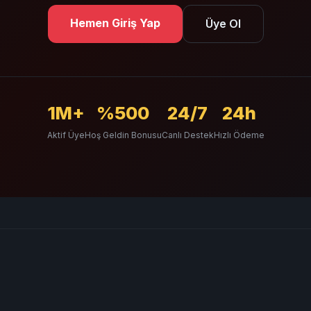
Hemen Giriş Yap
Üye Ol
1M+
%500
24/7
24h
Aktif Üye
Hoş Geldin Bonusu
Canlı Destek
Hızlı Ödeme