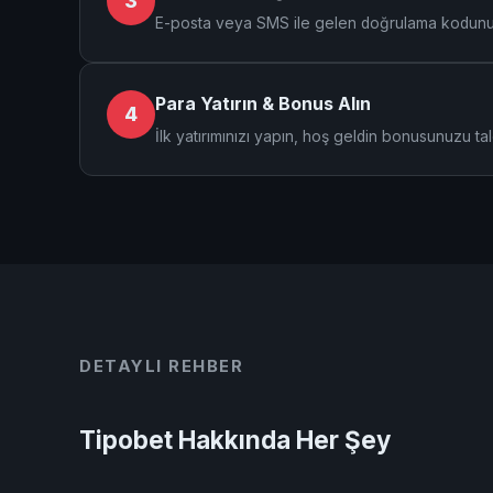
3
E-posta veya SMS ile gelen doğrulama kodunu gi
Para Yatırın & Bonus Alın
4
İlk yatırımınızı yapın, hoş geldin bonusunuzu t
DETAYLI REHBER
Tipobet Hakkında Her Şey