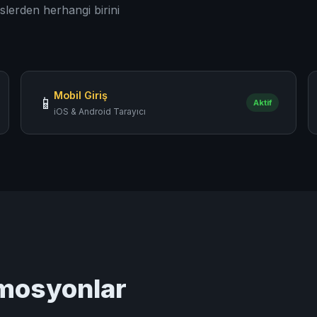
slerden herhangi birini
Mobil Giriş
📱
Aktif
iOS & Android Tarayıcı
omosyonlar