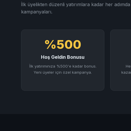
İlk üyelikten düzenli yatırımlara kadar her adım
kampanyaları.
%500
Hoş Geldin Bonusu
İlk yatırımınıza %500'e kadar bonus.
He
Yeni üyeler için özel kampanya.
kazan