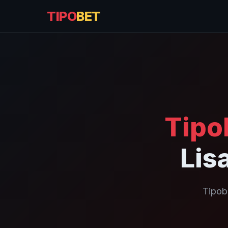
TIPO
BET
Tipo
Lis
Tipobe