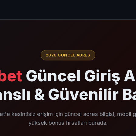
2026 GÜNCEL ADRES
bet
Güncel Giriş A
anslı & Güvenilir B
t'e kesintisiz erişim için güncel adres bilgisi, mobil g
yüksek bonus fırsatları burada.