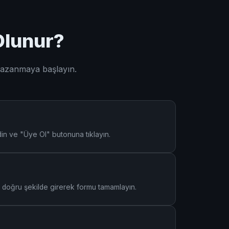
Olunur?
kazanmaya başlayın.
din ve "Üye Ol" butonuna tıklayın.
zi doğru şekilde girerek formu tamamlayın.