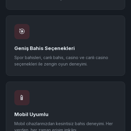
🎯
Geniş Bahis Seçenekleri
Spor bahisleri, canlı bahis, casino ve canlı casino
seçenekleri ile zengin oyun deneyimi.
📱
Mobil Uyumlu
Mobil cihazlarınızdan kesintisiz bahis deneyimi. Her
yerden, her zaman erişim imkânı.