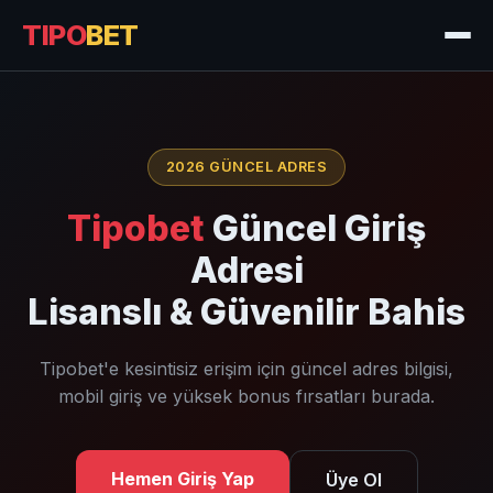
TIPO
BET
2026 GÜNCEL ADRES
Tipobet
Güncel Giriş
Adresi
Lisanslı & Güvenilir Bahis
Tipobet'e kesintisiz erişim için güncel adres bilgisi,
mobil giriş ve yüksek bonus fırsatları burada.
Hemen Giriş Yap
Üye Ol