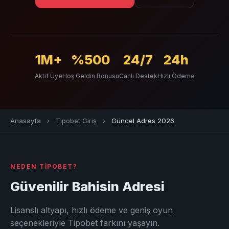
1M+
%500
24/7
24h
Aktif Üye
Hoş Geldin Bonusu
Canlı Destek
Hızlı Ödeme
Anasayfa
›
Tipobet Giriş
›
Güncel Adres 2026
NEDEN TIPOBET?
Güvenilir Bahisin Adresi
Lisanslı altyapı, hızlı ödeme ve geniş oyun
seçenekleriyle Tipobet farkını yaşayın.