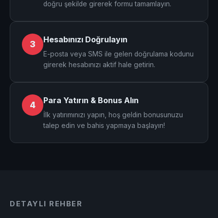
doğru şekilde girerek formu tamamlayın.
Hesabınızı Doğrulayın
3
E-posta veya SMS ile gelen doğrulama kodunu
girerek hesabınızı aktif hale getirin.
Para Yatırın & Bonus Alın
4
İlk yatırımınızı yapın, hoş geldin bonusunuzu
talep edin ve bahis yapmaya başlayın!
DETAYLI REHBER