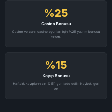
%25
Casino Bonusu
Casino ve canlı casino oyunları için %25 yatırım bonusu
fırsatı.
%15
Kayıp Bonusu
Haftalık kayıplarınızın %15'i geri iade edilir. Kaybet, geri
al!