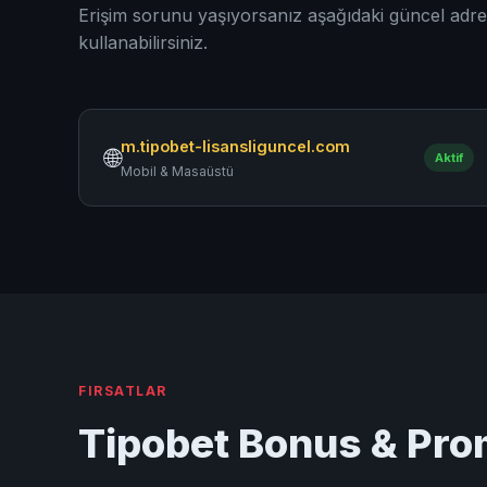
Erişim sorunu yaşıyorsanız aşağıdaki güncel adre
kullanabilirsiniz.
m.tipobet-lisansliguncel.com
🌐
Aktif
Mobil & Masaüstü
FIRSATLAR
Tipobet Bonus & Pr