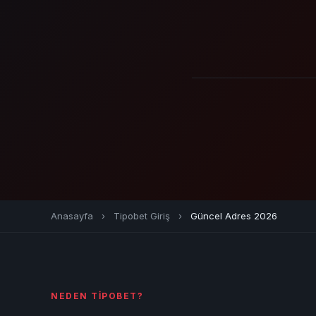
Anasayfa
›
Tipobet Giriş
›
Güncel Adres 2026
NEDEN TIPOBET?