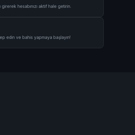
rerek hesabınızı aktif hale getirin.
alep edin ve bahis yapmaya başlayın!