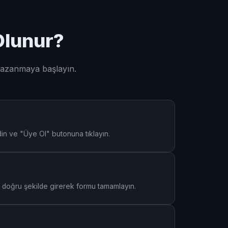
Olunur?
kazanmaya başlayın.
din ve "Üye Ol" butonuna tıklayın.
zi doğru şekilde girerek formu tamamlayın.