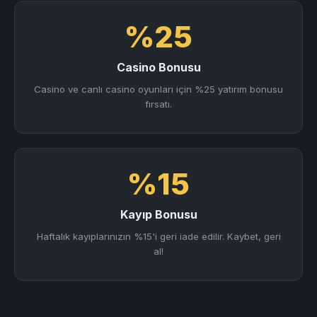
%25
Casino Bonusu
Casino ve canlı casino oyunları için %25 yatırım bonusu
fırsatı.
%15
Kayıp Bonusu
Haftalık kayıplarınızın %15'i geri iade edilir. Kaybet, geri
al!