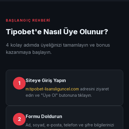
BAŞLANGIÇ REHBERI
Tipobet'e Nasıl Üye Olunur?
4 kolay adımda üyeliğinizi tamamlayın ve bonus
kazanmaya başlayın.
Siteye Giriş Yapın
1
m.tipobet-lisansliguncel.com
adresini ziyaret
edin ve "Üye Ol" butonuna tıklayın.
Formu Doldurun
2
Ad, soyad, e-posta, telefon ve şifre bilgilerinizi