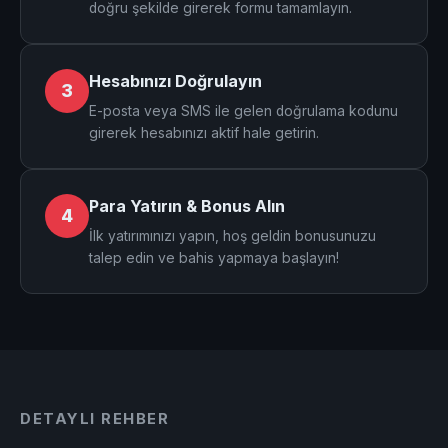
doğru şekilde girerek formu tamamlayın.
Hesabınızı Doğrulayın
3
E-posta veya SMS ile gelen doğrulama kodunu
girerek hesabınızı aktif hale getirin.
Para Yatırın & Bonus Alın
4
İlk yatırımınızı yapın, hoş geldin bonusunuzu
talep edin ve bahis yapmaya başlayın!
DETAYLI REHBER