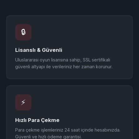
🔒
Lisanslı & Güvenli
Uluslararası oyun lisansına sahip, SSL sertifikalı
güvenli altyapı ile verileriniz her zaman korunur.
⚡
Hızlı Para Çekme
Para çekme işlemleriniz 24 saat içinde hesabınızda.
Güvenli ve hızlı ödeme garantisi.