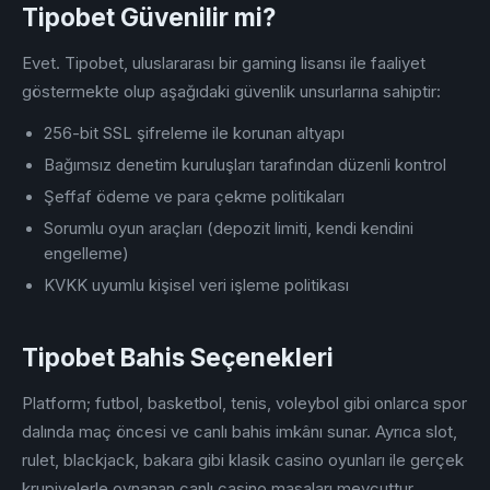
Tipobet Güvenilir mi?
Evet. Tipobet, uluslararası bir gaming lisansı ile faaliyet
göstermekte olup aşağıdaki güvenlik unsurlarına sahiptir:
256-bit SSL şifreleme ile korunan altyapı
Bağımsız denetim kuruluşları tarafından düzenli kontrol
Şeffaf ödeme ve para çekme politikaları
Sorumlu oyun araçları (depozit limiti, kendi kendini
engelleme)
KVKK uyumlu kişisel veri işleme politikası
Tipobet Bahis Seçenekleri
Platform; futbol, basketbol, tenis, voleybol gibi onlarca spor
dalında maç öncesi ve canlı bahis imkânı sunar. Ayrıca slot,
rulet, blackjack, bakara gibi klasik casino oyunları ile gerçek
krupiyelerle oynanan canlı casino masaları mevcuttur.