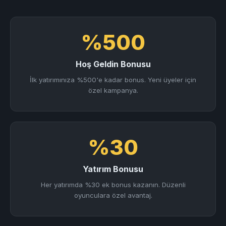
%500
Hoş Geldin Bonusu
İlk yatırımınıza %500'e kadar bonus. Yeni üyeler için
özel kampanya.
%30
Yatırım Bonusu
Her yatırımda %30 ek bonus kazanın. Düzenli
oyunculara özel avantaj.