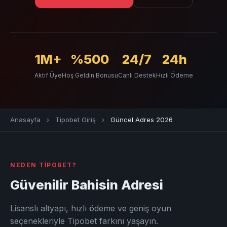
1M+
%500
24/7
24h
Aktif Üye
Hoş Geldin Bonusu
Canlı Destek
Hızlı Ödeme
Anasayfa
›
Tipobet Giriş
›
Güncel Adres 2026
NEDEN TIPOBET?
Güvenilir Bahisin Adresi
Lisanslı altyapı, hızlı ödeme ve geniş oyun
seçenekleriyle Tipobet farkını yaşayın.