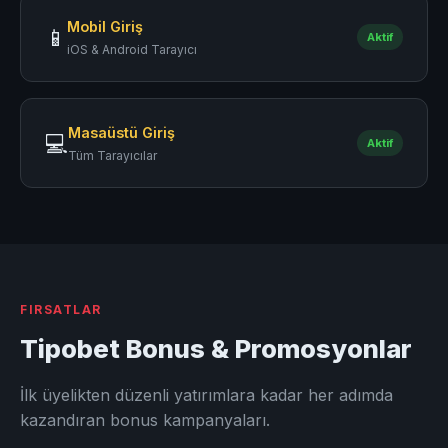
Mobil Giriş
📱
Aktif
iOS & Android Tarayıcı
Masaüstü Giriş
💻
Aktif
Tüm Tarayıcılar
FIRSATLAR
Tipobet Bonus & Promosyonlar
İlk üyelikten düzenli yatırımlara kadar her adımda
kazandıran bonus kampanyaları.