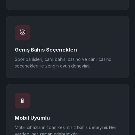
🎯
Geniş Bahis Seçenekleri
Spor bahisleri, canlı bahis, casino ve canlı casino
seçenekleri ile zengin oyun deneyimi.
📱
Mobil Uyumlu
Mobil cihazlarınızdan kesintisiz bahis deneyimi. Her
yerden, her zaman erişim imkânı.