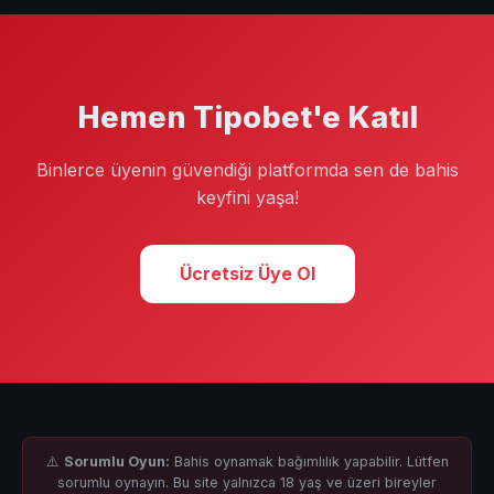
butonuna tıklayın. Formu doldurup e-posta/SMS
doğrulamasını tamamladıktan sonra hesabınız aktif
olur; bu işlem yalnızca birkaç dakika sürer.
Hemen Tipobet'e Katıl
Binlerce üyenin güvendiği platformda sen de bahis
keyfini yaşa!
Ücretsiz Üye Ol
⚠️
Sorumlu Oyun:
Bahis oynamak bağımlılık yapabilir. Lütfen
sorumlu oynayın. Bu site yalnızca 18 yaş ve üzeri bireyler