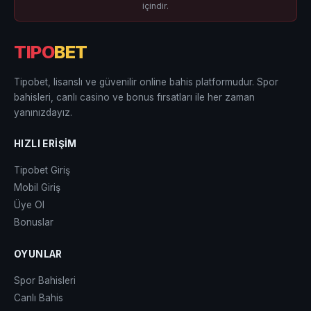
içindir.
TIPO
BET
Tipobet, lisanslı ve güvenilir online bahis platformudur. Spor
bahisleri, canlı casino ve bonus fırsatları ile her zaman
yanınızdayız.
HIZLI ERIŞIM
Tipobet Giriş
Mobil Giriş
Üye Ol
Bonuslar
OYUNLAR
Spor Bahisleri
Canlı Bahis