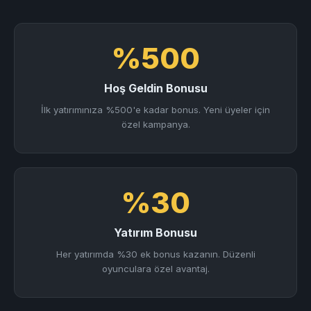
%500
Hoş Geldin Bonusu
İlk yatırımınıza %500'e kadar bonus. Yeni üyeler için
özel kampanya.
%30
Yatırım Bonusu
Her yatırımda %30 ek bonus kazanın. Düzenli
oyunculara özel avantaj.