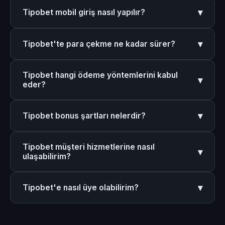
Tipobet'in 2026 güncel giriş adresi m.tipobet-
ön planda tutar. Yıllardır kesintisiz hizmet veren
▾
Tipobet mobil giriş nasıl yapılır?
lisansliguncel.com'dur. Adres değişikliklerinden
platform, şeffaf işlem politikaları ile güven oluşturur.
haberdar olmak için bu sayfayı sık kullanılanlara
Tipobet mobil giriş için https://m.tipobet-
ekleyebilirsiniz.
▾
Tipobet'te para çekme ne kadar sürer?
lisansliguncel.com/ adresini mobil tarayıcınızdan
ziyaret edin. Responsive tasarım sayesinde tüm
Tipobet'te para çekme işlemleri genellikle 24 saat
işlemlerinizi telefonunuzdan kolayca yapabilirsiniz;
Tipobet hangi ödeme yöntemlerini kabul
içinde tamamlanır. Kimlik doğrulaması tamamlanmış
▾
uygulama indirmenize gerek yoktur.
eder?
kullanıcılar için bu süre çok daha kısa olabilmektedir.
Tipobet; banka havalesi, kredi kartı, Papara,
▾
Tipobet bonus şartları nelerdir?
Cepbank, QR kod, Payfix, Mefete ve kripto para
(BTC, ETH, USDT) dahil birçok ödeme yöntemini
Tipobet'te her bonus için farklı çevirme şartları
destekler. Tüm finansal işlemler SSL güvenlik
Tipobet müşteri hizmetlerine nasıl
bulunur. Hoş geldin bonusu, yatırım bonusları ve
▾
sertifikası ile korunur.
ulaşabilirim?
kayıp bonusu gibi kampanyaların şartları platform
üzerinde şeffaf biçimde yayınlanmaktadır. Bonusu
Tipobet müşteri hizmetlerine 7/24 canlı destek, e-
talep etmeden önce ilgili şartları okumanız önerilir.
▾
Tipobet'e nasıl üye olabilirim?
posta veya sosyal medya kanalları aracılığıyla
ulaşabilirsiniz. Türkçe destek ekibi tüm sorularınızı
Tipobet'e üye olmak için https://m.tipobet-
hızlıca yanıtlar.
lisansliguncel.com/ adresini ziyaret ederek "Üye Ol"