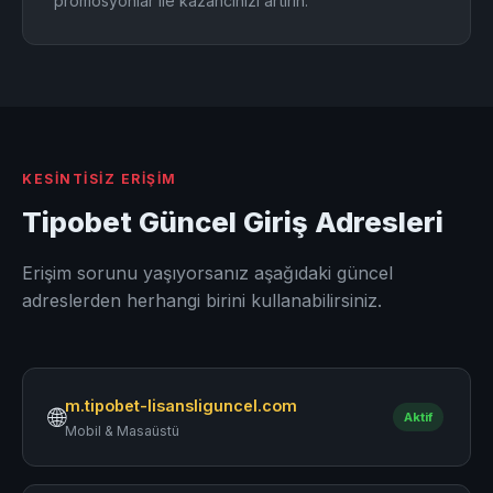
promosyonlar ile kazancınızı artırın.
KESINTISIZ ERIŞIM
Tipobet Güncel Giriş Adresleri
Erişim sorunu yaşıyorsanız aşağıdaki güncel
adreslerden herhangi birini kullanabilirsiniz.
m.tipobet-lisansliguncel.com
🌐
Aktif
Mobil & Masaüstü