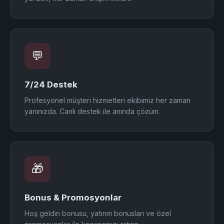
💬
7/24 Destek
Profesyonel müşteri hizmetleri ekibimiz her zaman
yanınızda. Canlı destek ile anında çözüm.
🎁
Bonus & Promosyonlar
Hoş geldin bonusu, yatırım bonusları ve özel