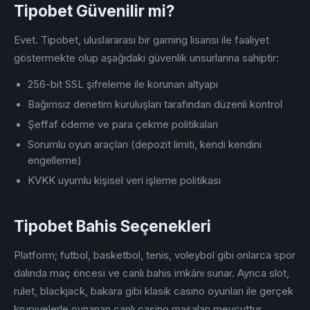
Tipobet Güvenilir mi?
Evet. Tipobet, uluslararası bir gaming lisansı ile faaliyet
göstermekte olup aşağıdaki güvenlik unsurlarına sahiptir:
256-bit SSL şifreleme ile korunan altyapı
Bağımsız denetim kuruluşları tarafından düzenli kontrol
Şeffaf ödeme ve para çekme politikaları
Sorumlu oyun araçları (depozit limiti, kendi kendini
engelleme)
KVKK uyumlu kişisel veri işleme politikası
Tipobet Bahis Seçenekleri
Platform; futbol, basketbol, tenis, voleybol gibi onlarca spor
dalında maç öncesi ve canlı bahis imkânı sunar. Ayrıca slot,
rulet, blackjack, bakara gibi klasik casino oyunları ile gerçek
krupiyelerle oynanan canlı casino masaları mevcuttur.