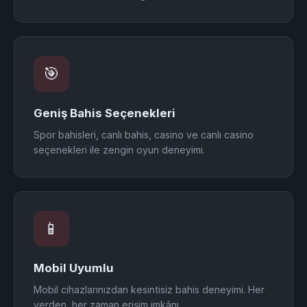
🎯
Geniş Bahis Seçenekleri
Spor bahisleri, canlı bahis, casino ve canlı casino
seçenekleri ile zengin oyun deneyimi.
📱
Mobil Uyumlu
Mobil cihazlarınızdan kesintisiz bahis deneyimi. Her
yerden, her zaman erişim imkânı.