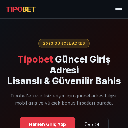
TIPO
BET
2026 GÜNCEL ADRES
Tipobet
Güncel Giriş
Adresi
Lisanslı & Güvenilir Bahis
Tipobet'e kesintisiz erişim için güncel adres bilgisi,
mobil giriş ve yüksek bonus fırsatları burada.
Hemen Giriş Yap
Üye Ol