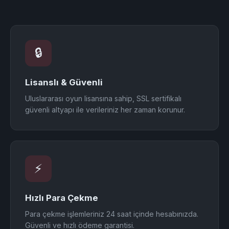
🔒
Lisanslı & Güvenli
Uluslararası oyun lisansına sahip, SSL sertifikalı
güvenli altyapı ile verileriniz her zaman korunur.
⚡
Hızlı Para Çekme
Para çekme işlemleriniz 24 saat içinde hesabınızda.
Güvenli ve hızlı ödeme garantisi.