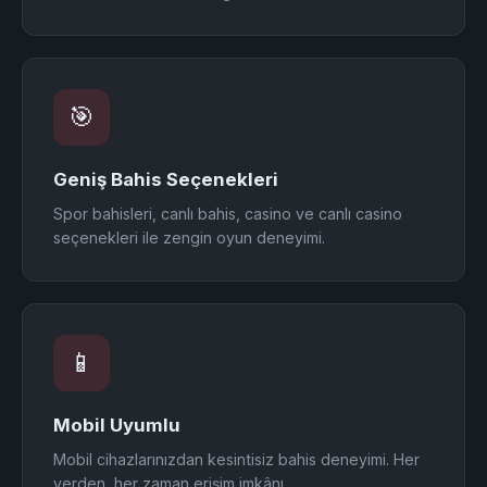
🎯
Geniş Bahis Seçenekleri
Spor bahisleri, canlı bahis, casino ve canlı casino
seçenekleri ile zengin oyun deneyimi.
📱
Mobil Uyumlu
Mobil cihazlarınızdan kesintisiz bahis deneyimi. Her
yerden, her zaman erişim imkânı.