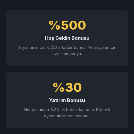
%500
Hoş Geldin Bonusu
İlk yatırımınıza %500'e kadar bonus. Yeni üyeler için
özel kampanya.
%30
Yatırım Bonusu
Her yatırımda %30 ek bonus kazanın. Düzenli
oyunculara özel avantaj.