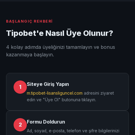
BAŞLANGIÇ REHBERI
Tipobet'e Nasıl Üye Olunur?
4 kolay adımda üyeliğinizi tamamlayın ve bonus
kazanmaya başlayın.
Siteye Giriş Yapın
1
m.tipobet-lisansliguncel.com
adresini ziyaret
edin ve "Üye Ol" butonuna tıklayın.
Formu Doldurun
2
Ad, soyad, e-posta, telefon ve şifre bilgilerinizi