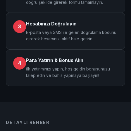
doğru şekilde girerek formu tamamlayın.
Hesabınızı Doğrulayın
3
E-posta veya SMS ile gelen doğrulama kodunu
girerek hesabınızı aktif hale getirin.
Para Yatırın & Bonus Alın
4
İlk yatırımınızı yapın, hoş geldin bonusunuzu
talep edin ve bahis yapmaya başlayın!
DETAYLI REHBER