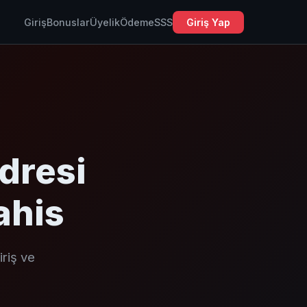
Giriş
Bonuslar
Üyelik
Ödeme
SSS
Giriş Yap
dresi
ahis
iriş ve