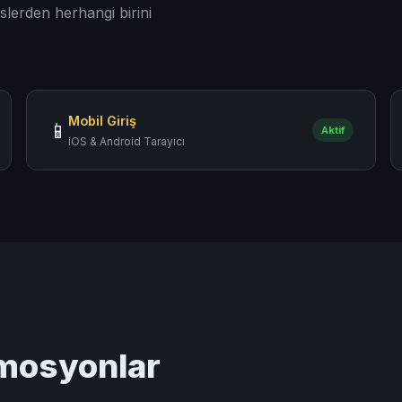
slerden herhangi birini
Mobil Giriş
📱
Aktif
iOS & Android Tarayıcı
omosyonlar