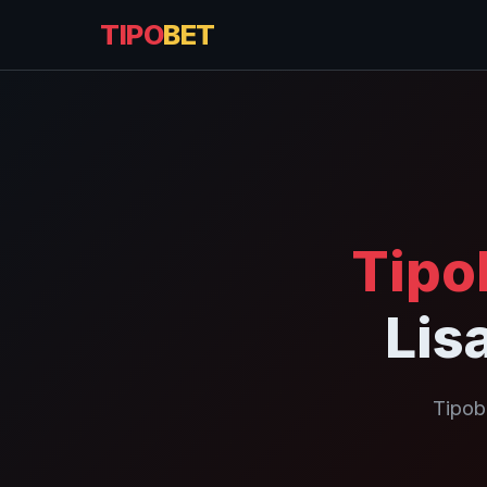
TIPO
BET
Tipo
Lis
Tipobe