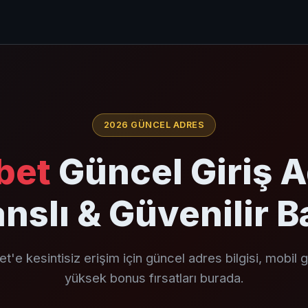
2026 GÜNCEL ADRES
bet
Güncel Giriş A
anslı & Güvenilir B
t'e kesintisiz erişim için güncel adres bilgisi, mobil g
yüksek bonus fırsatları burada.