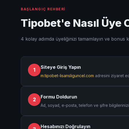
BAŞLANGIÇ REHBERI
Tipobet'e Nasıl Üye 
4 kolay adımda üyeliğinizi tamamlayın ve bonus 
Siteye Giriş Yapın
1
m.tipobet-lisansliguncel.com
adresini ziyaret e
Formu Doldurun
2
Ad, soyad, e-posta, telefon ve şifre bilgilerini
Hesabınızı Doğrulayın