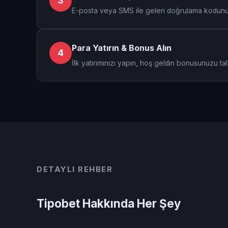
3
E-posta veya SMS ile gelen doğrulama kodunu gi
Para Yatırın & Bonus Alın
4
İlk yatırımınızı yapın, hoş geldin bonusunuzu t
DETAYLI REHBER
Tipobet Hakkında Her Şey