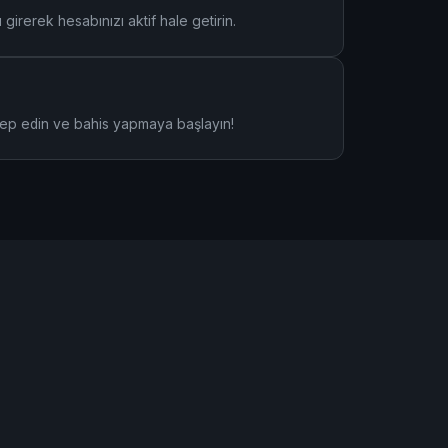
rerek hesabınızı aktif hale getirin.
alep edin ve bahis yapmaya başlayın!