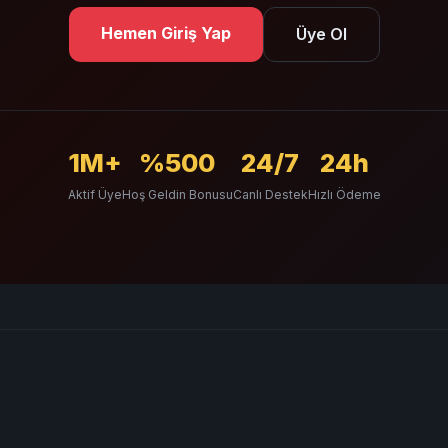
Hemen Giriş Yap
Üye Ol
1M+
%500
24/7
24h
Aktif Üye
Hoş Geldin Bonusu
Canlı Destek
Hızlı Ödeme