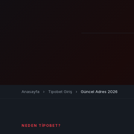
Anasayfa
›
Tipobet Giriş
›
Güncel Adres 2026
NEDEN TIPOBET?