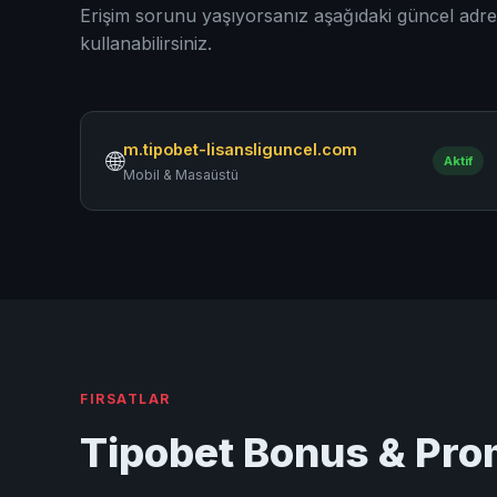
Erişim sorunu yaşıyorsanız aşağıdaki güncel adre
kullanabilirsiniz.
m.tipobet-lisansliguncel.com
🌐
Aktif
Mobil & Masaüstü
FIRSATLAR
Tipobet Bonus & Pr