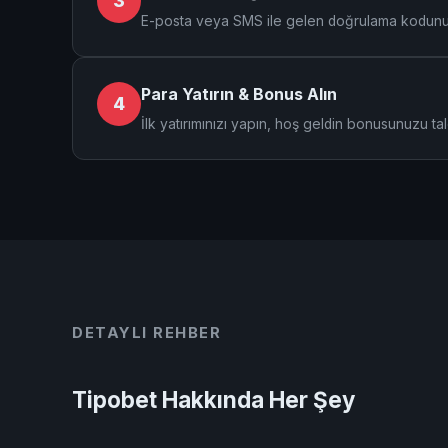
3
E-posta veya SMS ile gelen doğrulama kodunu gi
Para Yatırın & Bonus Alın
4
İlk yatırımınızı yapın, hoş geldin bonusunuzu t
DETAYLI REHBER
Tipobet Hakkında Her Şey