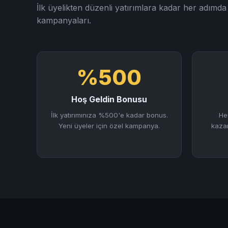
İlk üyelikten düzenli yatırımlara kadar her adım
kampanyaları.
%500
Hoş Geldin Bonusu
İlk yatırımınıza %500'e kadar bonus.
He
Yeni üyeler için özel kampanya.
kazan