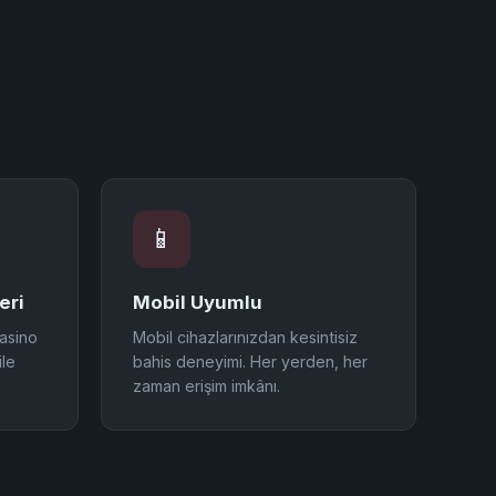
📱
eri
Mobil Uyumlu
casino
Mobil cihazlarınızdan kesintisiz
ile
bahis deneyimi. Her yerden, her
zaman erişim imkânı.