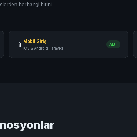
slerden herhangi birini
Mobil Giriş
📱
Aktif
iOS & Android Tarayıcı
omosyonlar