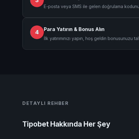
3
E-posta veya SMS ile gelen doğrulama kodunu gi
Para Yatırın & Bonus Alın
4
İlk yatırımınızı yapın, hoş geldin bonusunuzu t
DETAYLI REHBER
Tipobet Hakkında Her Şey