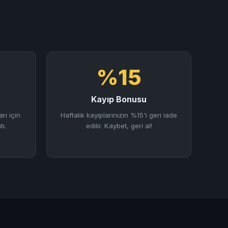
%15
Kayıp Bonusu
rı için
Haftalık kayıplarınızın %15'i geri iade
ı.
edilir. Kaybet, geri al!