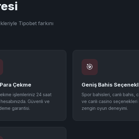
resi
kleriyle Tipobet farkını
🎯
ı Para Çekme
Geniş Bahis Seçenekl
ekme işlemleriniz 24 saat
Spor bahisleri, canlı bahis, 
 hesabınızda. Güvenli ve
ve canlı casino seçenekleri 
ödeme garantisi.
zengin oyun deneyimi.