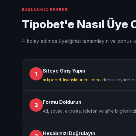
BAŞLANGIÇ REHBERI
Tipobet'e Nasıl Üye 
4 kolay adımda üyeliğinizi tamamlayın ve bonus 
Siteye Giriş Yapın
1
m.tipobet-lisansliguncel.com
adresini ziyaret e
Formu Doldurun
2
Ad, soyad, e-posta, telefon ve şifre bilgilerini
Hesabınızı Doğrulayın