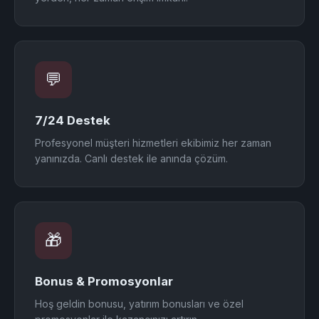
💬
7/24 Destek
Profesyonel müşteri hizmetleri ekibimiz her zaman
yanınızda. Canlı destek ile anında çözüm.
🎁
Bonus & Promosyonlar
Hoş geldin bonusu, yatırım bonusları ve özel