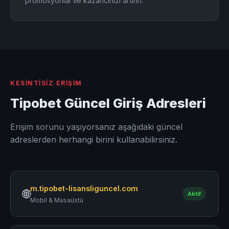
promosyonlar ile kazancınızı artırın.
KESINTISIZ ERIŞIM
Tipobet Güncel Giriş Adresleri
Erişim sorunu yaşıyorsanız aşağıdaki güncel
adreslerden herhangi birini kullanabilirsiniz.
m.tipobet-lisansliguncel.com
🌐
Aktif
Mobil & Masaüstü