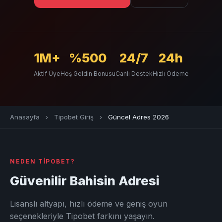
1M+
%500
24/7
24h
Aktif Üye
Hoş Geldin Bonusu
Canlı Destek
Hızlı Ödeme
Anasayfa
›
Tipobet Giriş
›
Güncel Adres 2026
NEDEN TIPOBET?
Güvenilir Bahisin Adresi
Lisanslı altyapı, hızlı ödeme ve geniş oyun
seçenekleriyle Tipobet farkını yaşayın.