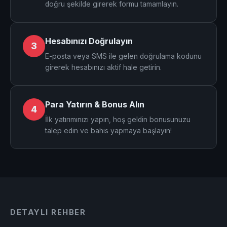
doğru şekilde girerek formu tamamlayın.
Hesabınızı Doğrulayın
3
E-posta veya SMS ile gelen doğrulama kodunu
girerek hesabınızı aktif hale getirin.
Para Yatırın & Bonus Alın
4
İlk yatırımınızı yapın, hoş geldin bonusunuzu
talep edin ve bahis yapmaya başlayın!
DETAYLI REHBER