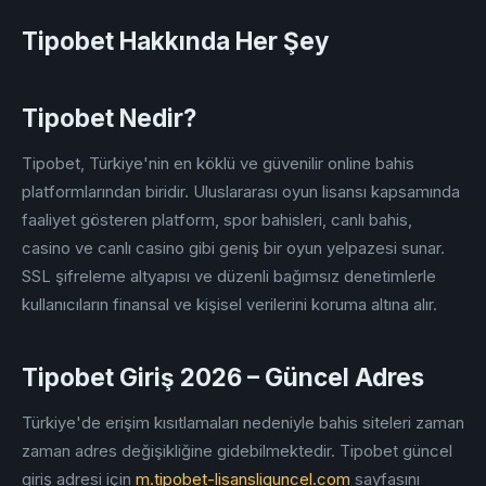
Tipobet Hakkında Her Şey
Tipobet Nedir?
Tipobet, Türkiye'nin en köklü ve güvenilir online bahis
platformlarından biridir. Uluslararası oyun lisansı kapsamında
faaliyet gösteren platform, spor bahisleri, canlı bahis,
casino ve canlı casino gibi geniş bir oyun yelpazesi sunar.
SSL şifreleme altyapısı ve düzenli bağımsız denetimlerle
kullanıcıların finansal ve kişisel verilerini koruma altına alır.
Tipobet Giriş 2026 – Güncel Adres
Türkiye'de erişim kısıtlamaları nedeniyle bahis siteleri zaman
zaman adres değişikliğine gidebilmektedir. Tipobet güncel
giriş adresi için
m.tipobet-lisansliguncel.com
sayfasını