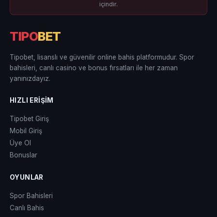
içindir.
TIPO
BET
Tipobet, lisanslı ve güvenilir online bahis platformudur. Spor
bahisleri, canlı casino ve bonus fırsatları ile her zaman
yanınızdayız.
HIZLI ERIŞIM
Tipobet Giriş
Mobil Giriş
Üye Ol
Bonuslar
OYUNLAR
Spor Bahisleri
Canlı Bahis