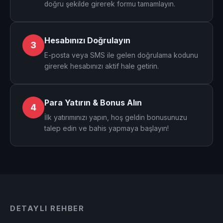
doğru şekilde girerek formu tamamlayın.
Hesabınızı Doğrulayın
3
E-posta veya SMS ile gelen doğrulama kodunu
girerek hesabınızı aktif hale getirin.
Para Yatırın & Bonus Alın
4
İlk yatırımınızı yapın, hoş geldin bonusunuzu
talep edin ve bahis yapmaya başlayın!
DETAYLI REHBER