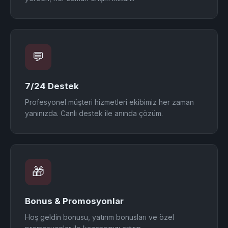
💬
7/24 Destek
Profesyonel müşteri hizmetleri ekibimiz her zaman
yanınızda. Canlı destek ile anında çözüm.
🎁
Bonus & Promosyonlar
Hoş geldin bonusu, yatırım bonusları ve özel