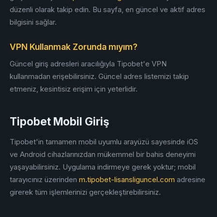
düzenli olarak takip edin. Bu sayfa, en güncel ve aktif adres
bilgisini sağlar.
VPN Kullanmak Zorunda mıyım?
Güncel giriş adresleri aracılığıyla Tipobet'e VPN
kullanmadan erişebilirsiniz. Güncel adres listemizi takip
etmeniz, kesintisiz erişim için yeterlidir.
Tipobet Mobil Giriş
Tipobet'in tamamen mobil uyumlu arayüzü sayesinde iOS
ve Android cihazlarınızdan mükemmel bir bahis deneyimi
yaşayabilirsiniz. Uygulama indirmeye gerek yoktur; mobil
tarayıcınız üzerinden
m.tipobet-lisansliguncel.com
adresine
girerek tüm işlemlerinizi gerçekleştirebilirsiniz.