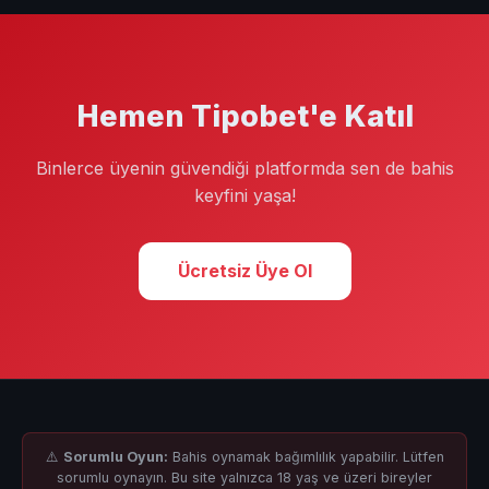
butonuna tıklayın. Formu doldurup e-posta/SMS
doğrulamasını tamamladıktan sonra hesabınız aktif
olur; bu işlem yalnızca birkaç dakika sürer.
Hemen Tipobet'e Katıl
Binlerce üyenin güvendiği platformda sen de bahis
keyfini yaşa!
Ücretsiz Üye Ol
⚠️
Sorumlu Oyun:
Bahis oynamak bağımlılık yapabilir. Lütfen
sorumlu oynayın. Bu site yalnızca 18 yaş ve üzeri bireyler