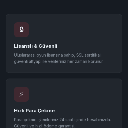
🔒
Lisanslı & Güvenli
Uluslararası oyun lisansına sahip, SSL sertifikalı
güvenli altyapı ile verileriniz her zaman korunur.
⚡
Hızlı Para Çekme
Para çekme işlemleriniz 24 saat içinde hesabınızda.
Güvenli ve hızlı ödeme garantisi.