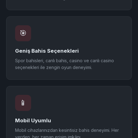
🎯
Geniş Bahis Seçenekleri
Spor bahisleri, canlı bahis, casino ve canlı casino
seçenekleri ile zengin oyun deneyimi.
📱
Mobil Uyumlu
Mobil cihazlarınızdan kesintisiz bahis deneyimi. Her
yerden, her zaman erişim imkânı.