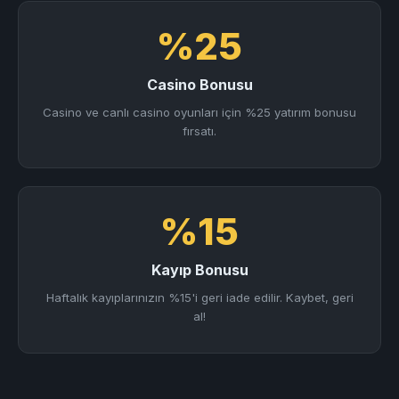
%25
Casino Bonusu
Casino ve canlı casino oyunları için %25 yatırım bonusu
fırsatı.
%15
Kayıp Bonusu
Haftalık kayıplarınızın %15'i geri iade edilir. Kaybet, geri
al!