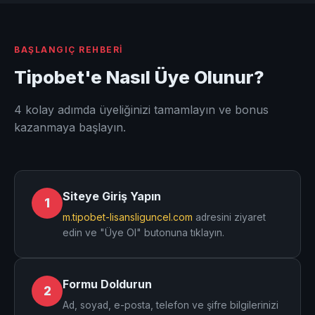
BAŞLANGIÇ REHBERI
Tipobet'e Nasıl Üye Olunur?
4 kolay adımda üyeliğinizi tamamlayın ve bonus
kazanmaya başlayın.
Siteye Giriş Yapın
1
m.tipobet-lisansliguncel.com
adresini ziyaret
edin ve "Üye Ol" butonuna tıklayın.
Formu Doldurun
2
Ad, soyad, e-posta, telefon ve şifre bilgilerinizi