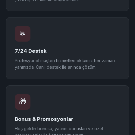
💬
7/24 Destek
Profesyonel müşteri hizmetleri ekibimiz her zaman
yanınızda. Canlı destek ile anında çözüm.
🎁
Bonus & Promosyonlar
Hoş geldin bonusu, yatırım bonusları ve özel