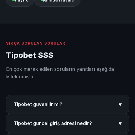
SIKÇA SORULAN SORULAR
Tipobet SSS
En çok merak edilen soruların yanıtları aşağıda
listelenmiştir.
▾
Tipobet güvenilir mi?
Evet, Tipobet uluslararası lisansa sahip güvenilir bir
▾
Tipobet güncel giriş adresi nedir?
bahis platformudur. SSL sertifikası ile korunan
altyapısı ve düzenli denetimlerle kullanıcı güvenliğini