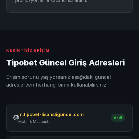
promosyonlar ile kazancınızı artırın.
KESINTISIZ ERIŞIM
Tipobet Güncel Giriş Adresleri
Erişim sorunu yaşıyorsanız aşağıdaki güncel
adreslerden herhangi birini kullanabilirsiniz.
m.tipobet-lisansliguncel.com
🌐
Aktif
Mobil & Masaüstü