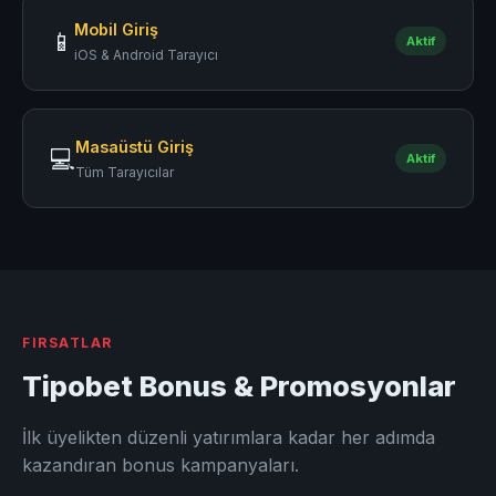
Mobil Giriş
📱
Aktif
iOS & Android Tarayıcı
Masaüstü Giriş
💻
Aktif
Tüm Tarayıcılar
FIRSATLAR
Tipobet Bonus & Promosyonlar
İlk üyelikten düzenli yatırımlara kadar her adımda
kazandıran bonus kampanyaları.