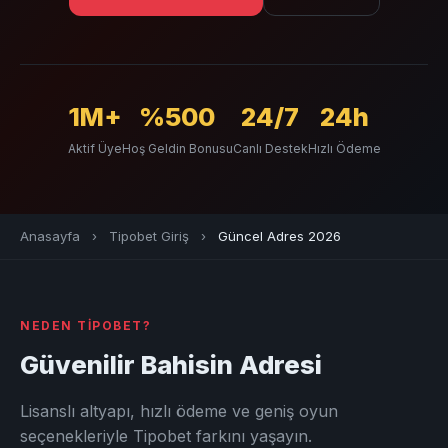
1M+
%500
24/7
24h
Aktif Üye
Hoş Geldin Bonusu
Canlı Destek
Hızlı Ödeme
Anasayfa
›
Tipobet Giriş
›
Güncel Adres 2026
NEDEN TIPOBET?
Güvenilir Bahisin Adresi
Lisanslı altyapı, hızlı ödeme ve geniş oyun
seçenekleriyle Tipobet farkını yaşayın.