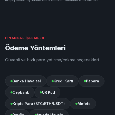
FINANSAL İŞLEMLER
Ödeme Yöntemleri
Güvenli ve hızlı para yatırma/çekme seçenekleri.
Banka Havalesi
Kredi Kartı
Papara
Cepbank
QR Kod
Kripto Para (BTC/ETH/USDT)
Mefete
Payfix
Anında Havale