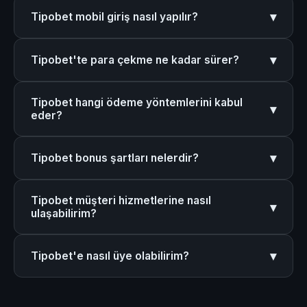
Tipobet'in 2026 güncel giriş adresi m.tipobet-
ön planda tutar. Yıllardır kesintisiz hizmet veren
▾
Tipobet mobil giriş nasıl yapılır?
lisansliguncel.com'dur. Adres değişikliklerinden
platform, şeffaf işlem politikaları ile güven oluşturur.
haberdar olmak için bu sayfayı sık kullanılanlara
Tipobet mobil giriş için https://m.tipobet-
ekleyebilirsiniz.
▾
Tipobet'te para çekme ne kadar sürer?
lisansliguncel.com/ adresini mobil tarayıcınızdan
ziyaret edin. Responsive tasarım sayesinde tüm
Tipobet'te para çekme işlemleri genellikle 24 saat
işlemlerinizi telefonunuzdan kolayca yapabilirsiniz;
Tipobet hangi ödeme yöntemlerini kabul
içinde tamamlanır. Kimlik doğrulaması tamamlanmış
▾
uygulama indirmenize gerek yoktur.
eder?
kullanıcılar için bu süre çok daha kısa olabilmektedir.
Tipobet; banka havalesi, kredi kartı, Papara,
▾
Tipobet bonus şartları nelerdir?
Cepbank, QR kod, Payfix, Mefete ve kripto para
(BTC, ETH, USDT) dahil birçok ödeme yöntemini
Tipobet'te her bonus için farklı çevirme şartları
destekler. Tüm finansal işlemler SSL güvenlik
Tipobet müşteri hizmetlerine nasıl
bulunur. Hoş geldin bonusu, yatırım bonusları ve
▾
sertifikası ile korunur.
ulaşabilirim?
kayıp bonusu gibi kampanyaların şartları platform
üzerinde şeffaf biçimde yayınlanmaktadır. Bonusu
Tipobet müşteri hizmetlerine 7/24 canlı destek, e-
talep etmeden önce ilgili şartları okumanız önerilir.
▾
Tipobet'e nasıl üye olabilirim?
posta veya sosyal medya kanalları aracılığıyla
ulaşabilirsiniz. Türkçe destek ekibi tüm sorularınızı
Tipobet'e üye olmak için https://m.tipobet-
hızlıca yanıtlar.
lisansliguncel.com/ adresini ziyaret ederek "Üye Ol"