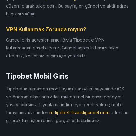
düzenli olarak takip edin. Bu sayfa, en güncel ve aktif adres
bilgisini sağlar.
VPN Kullanmak Zorunda mıyım?
Güncel giriş adresleri aracılığıyla Tipobet'e VPN
kullanmadan erişebilirsiniz. Güncel adres listemizi takip
etmeniz, kesintisiz erişim için yeterlidir.
Tipobet Mobil Giriş
Tipobet'in tamamen mobil uyumlu arayüzü sayesinde iOS
ve Android cihazlarınızdan mükemmel bir bahis deneyimi
yaşayabilirsiniz. Uygulama indirmeye gerek yoktur; mobil
tarayıcınız üzerinden
m.tipobet-lisansliguncel.com
adresine
girerek tüm işlemlerinizi gerçekleştirebilirsiniz.