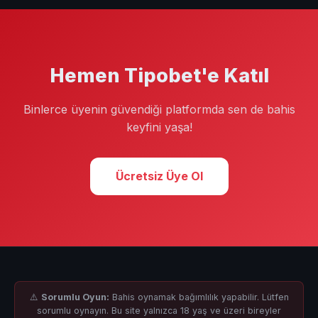
butonuna tıklayın. Formu doldurup e-posta/SMS
doğrulamasını tamamladıktan sonra hesabınız aktif
olur; bu işlem yalnızca birkaç dakika sürer.
Hemen Tipobet'e Katıl
Binlerce üyenin güvendiği platformda sen de bahis
keyfini yaşa!
Ücretsiz Üye Ol
⚠️
Sorumlu Oyun:
Bahis oynamak bağımlılık yapabilir. Lütfen
sorumlu oynayın. Bu site yalnızca 18 yaş ve üzeri bireyler