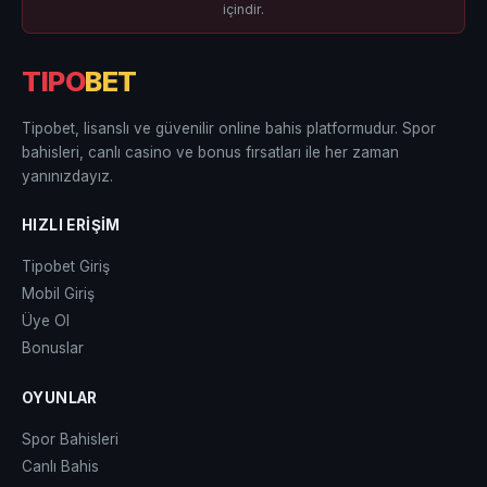
içindir.
TIPO
BET
Tipobet, lisanslı ve güvenilir online bahis platformudur. Spor
bahisleri, canlı casino ve bonus fırsatları ile her zaman
yanınızdayız.
HIZLI ERIŞIM
Tipobet Giriş
Mobil Giriş
Üye Ol
Bonuslar
OYUNLAR
Spor Bahisleri
Canlı Bahis