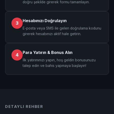
doğru şekilde girerek formu tamamlayın.
Hesabınızı Doğrulayın
3
E-posta veya SMS ile gelen doğrulama kodunu
girerek hesabınızı aktif hale getirin.
Para Yatırın & Bonus Alın
4
İlk yatırımınızı yapın, hoş geldin bonusunuzu
talep edin ve bahis yapmaya başlayın!
DETAYLI REHBER