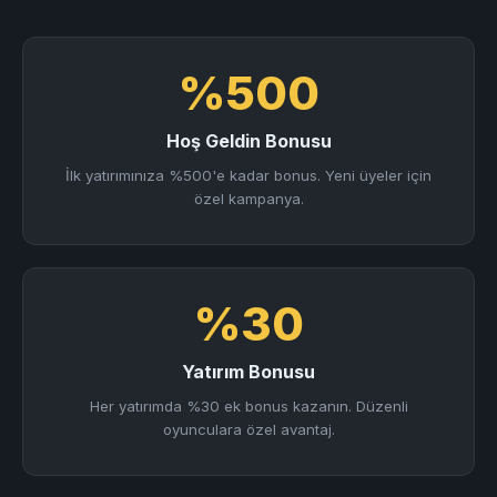
%500
Hoş Geldin Bonusu
İlk yatırımınıza %500'e kadar bonus. Yeni üyeler için
özel kampanya.
%30
Yatırım Bonusu
Her yatırımda %30 ek bonus kazanın. Düzenli
oyunculara özel avantaj.