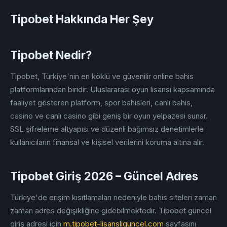
Tipobet Hakkında Her Şey
Tipobet Nedir?
Tipobet, Türkiye'nin en köklü ve güvenilir online bahis
platformlarından biridir. Uluslararası oyun lisansı kapsamında
faaliyet gösteren platform, spor bahisleri, canlı bahis,
casino ve canlı casino gibi geniş bir oyun yelpazesi sunar.
SSL şifreleme altyapısı ve düzenli bağımsız denetimlerle
kullanıcıların finansal ve kişisel verilerini koruma altına alır.
Tipobet Giriş 2026 – Güncel Adres
Türkiye'de erişim kısıtlamaları nedeniyle bahis siteleri zaman
zaman adres değişikliğine gidebilmektedir. Tipobet güncel
giriş adresi için
m.tipobet-lisansliguncel.com
sayfasını