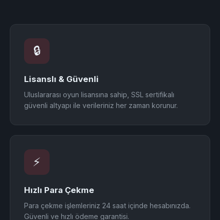
🔒
Lisanslı & Güvenli
Uluslararası oyun lisansına sahip, SSL sertifikalı
güvenli altyapı ile verileriniz her zaman korunur.
⚡
Hızlı Para Çekme
Para çekme işlemleriniz 24 saat içinde hesabınızda.
Güvenli ve hızlı ödeme garantisi.