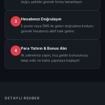
doğru şekilde girerek formu tamamlayın.
Hesabınızı Doğrulayın
3
E-posta veya SMS ile gelen doğrulama kodunu
girerek hesabınızı aktif hale getirin.
Para Yatırın & Bonus Alın
4
İlk yatırımınızı yapın, hoş geldin bonusunuzu
talep edin ve bahis yapmaya başlayın!
DETAYLI REHBER