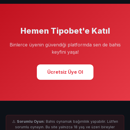
butonuna tıklayın. Formu doldurup e-posta/SMS
doğrulamasını tamamladıktan sonra hesabınız aktif
olur; bu işlem yalnızca birkaç dakika sürer.
Hemen Tipobet'e Katıl
Binlerce üyenin güvendiği platformda sen de bahis
keyfini yaşa!
Ücretsiz Üye Ol
⚠️
Sorumlu Oyun:
Bahis oynamak bağımlılık yapabilir. Lütfen
sorumlu oynayın. Bu site yalnızca 18 yaş ve üzeri bireyler