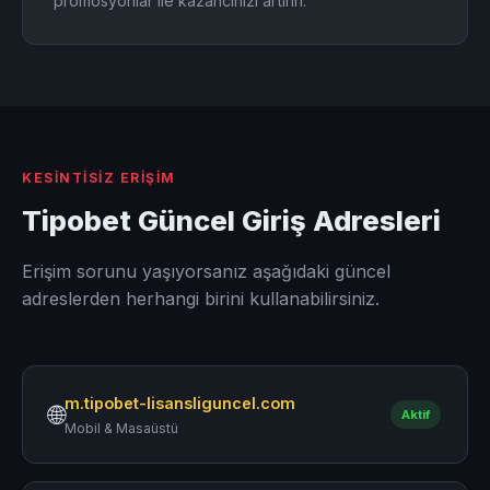
promosyonlar ile kazancınızı artırın.
KESINTISIZ ERIŞIM
Tipobet Güncel Giriş Adresleri
Erişim sorunu yaşıyorsanız aşağıdaki güncel
adreslerden herhangi birini kullanabilirsiniz.
m.tipobet-lisansliguncel.com
🌐
Aktif
Mobil & Masaüstü