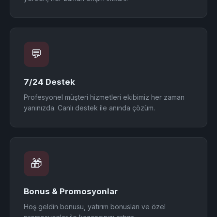
💬
7/24 Destek
Profesyonel müşteri hizmetleri ekibimiz her zaman
yanınızda. Canlı destek ile anında çözüm.
🎁
Bonus & Promosyonlar
Hoş geldin bonusu, yatırım bonusları ve özel