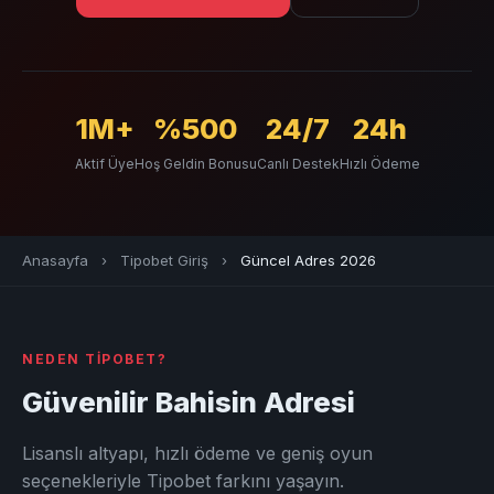
1M+
%500
24/7
24h
Aktif Üye
Hoş Geldin Bonusu
Canlı Destek
Hızlı Ödeme
Anasayfa
›
Tipobet Giriş
›
Güncel Adres 2026
NEDEN TIPOBET?
Güvenilir Bahisin Adresi
Lisanslı altyapı, hızlı ödeme ve geniş oyun
seçenekleriyle Tipobet farkını yaşayın.