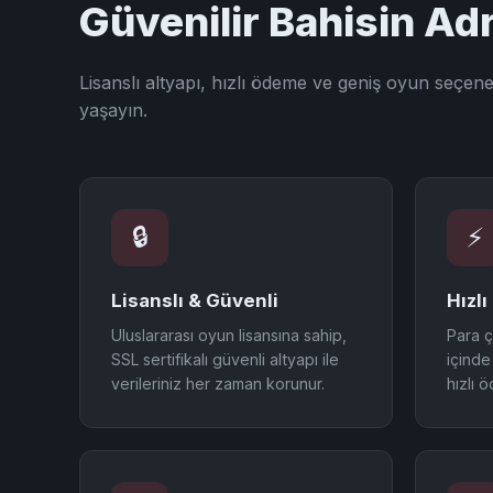
Güvenilir Bahisin Ad
Lisanslı altyapı, hızlı ödeme ve geniş oyun seçene
yaşayın.
🔒
⚡
Lisanslı & Güvenli
Hızl
Uluslararası oyun lisansına sahip,
Para ç
SSL sertifikalı güvenli altyapı ile
içinde
verileriniz her zaman korunur.
hızlı 