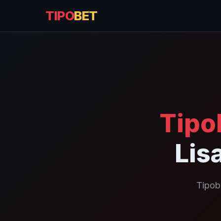
TIPO
BET
Tipo
Lis
Tipobe