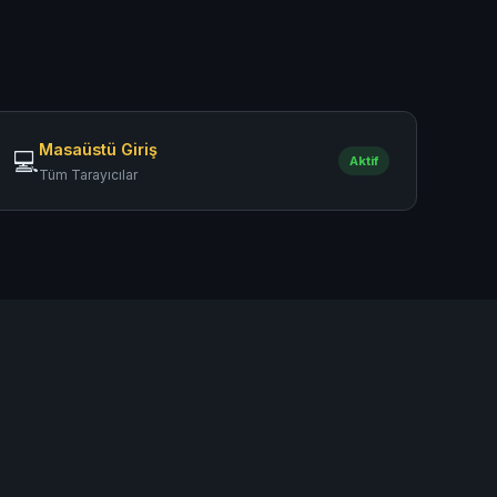
Masaüstü Giriş
💻
Aktif
Tüm Tarayıcılar