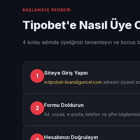
BAŞLANGIÇ REHBERI
Tipobet'e Nasıl Üye 
4 kolay adımda üyeliğinizi tamamlayın ve bonus 
Siteye Giriş Yapın
1
m.tipobet-lisansliguncel.com
adresini ziyaret e
Formu Doldurun
2
Ad, soyad, e-posta, telefon ve şifre bilgilerini
Hesabınızı Doğrulayın