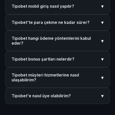
Tipobet'in 2026 güncel giriş adresi m.tipobet-
ön planda tutar. Yıllardır kesintisiz hizmet veren
▾
Tipobet mobil giriş nasıl yapılır?
lisansliguncel.com'dur. Adres değişikliklerinden
platform, şeffaf işlem politikaları ile güven oluşturur.
haberdar olmak için bu sayfayı sık kullanılanlara
Tipobet mobil giriş için https://m.tipobet-
ekleyebilirsiniz.
▾
Tipobet'te para çekme ne kadar sürer?
lisansliguncel.com/ adresini mobil tarayıcınızdan
ziyaret edin. Responsive tasarım sayesinde tüm
Tipobet'te para çekme işlemleri genellikle 24 saat
işlemlerinizi telefonunuzdan kolayca yapabilirsiniz;
Tipobet hangi ödeme yöntemlerini kabul
içinde tamamlanır. Kimlik doğrulaması tamamlanmış
▾
uygulama indirmenize gerek yoktur.
eder?
kullanıcılar için bu süre çok daha kısa olabilmektedir.
Tipobet; banka havalesi, kredi kartı, Papara,
▾
Tipobet bonus şartları nelerdir?
Cepbank, QR kod, Payfix, Mefete ve kripto para
(BTC, ETH, USDT) dahil birçok ödeme yöntemini
Tipobet'te her bonus için farklı çevirme şartları
destekler. Tüm finansal işlemler SSL güvenlik
Tipobet müşteri hizmetlerine nasıl
bulunur. Hoş geldin bonusu, yatırım bonusları ve
▾
sertifikası ile korunur.
ulaşabilirim?
kayıp bonusu gibi kampanyaların şartları platform
üzerinde şeffaf biçimde yayınlanmaktadır. Bonusu
Tipobet müşteri hizmetlerine 7/24 canlı destek, e-
talep etmeden önce ilgili şartları okumanız önerilir.
▾
Tipobet'e nasıl üye olabilirim?
posta veya sosyal medya kanalları aracılığıyla
ulaşabilirsiniz. Türkçe destek ekibi tüm sorularınızı
Tipobet'e üye olmak için https://m.tipobet-
hızlıca yanıtlar.
lisansliguncel.com/ adresini ziyaret ederek "Üye Ol"