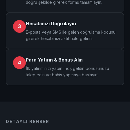
doğru şekilde girerek formu tamamlayın.
Hesabınızı Doğrulayın
3
E-posta veya SMS ile gelen doğrulama kodunu
girerek hesabınızı aktif hale getirin.
Para Yatırın & Bonus Alın
4
İlk yatırımınızı yapın, hoş geldin bonusunuzu
talep edin ve bahis yapmaya başlayın!
DETAYLI REHBER