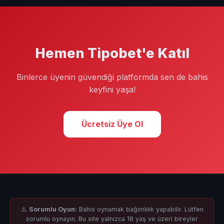
butonuna tıklayın. Formu doldurup e-posta/SMS
doğrulamasını tamamladıktan sonra hesabınız aktif
olur; bu işlem yalnızca birkaç dakika sürer.
Hemen Tipobet'e Katıl
Binlerce üyenin güvendiği platformda sen de bahis
keyfini yaşa!
Ücretsiz Üye Ol
⚠️
Sorumlu Oyun:
Bahis oynamak bağımlılık yapabilir. Lütfen
sorumlu oynayın. Bu site yalnızca 18 yaş ve üzeri bireyler