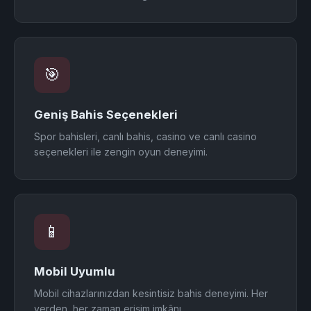
🎯
Geniş Bahis Seçenekleri
Spor bahisleri, canlı bahis, casino ve canlı casino
seçenekleri ile zengin oyun deneyimi.
📱
Mobil Uyumlu
Mobil cihazlarınızdan kesintisiz bahis deneyimi. Her
yerden, her zaman erişim imkânı.