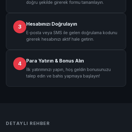
doğru şekilde girerek formu tamamlayın.
Hesabınızı Doğrulayın
3
E-posta veya SMS ile gelen doğrulama kodunu
girerek hesabınızı aktif hale getirin.
Para Yatırın & Bonus Alın
4
İlk yatırımınızı yapın, hoş geldin bonusunuzu
talep edin ve bahis yapmaya başlayın!
DETAYLI REHBER