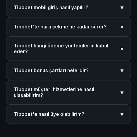
Tipobet'in 2026 güncel giriş adresi m.tipobet-
ön planda tutar. Yıllardır kesintisiz hizmet veren
▾
Tipobet mobil giriş nasıl yapılır?
lisansliguncel.com'dur. Adres değişikliklerinden
platform, şeffaf işlem politikaları ile güven oluşturur.
haberdar olmak için bu sayfayı sık kullanılanlara
Tipobet mobil giriş için https://m.tipobet-
ekleyebilirsiniz.
▾
Tipobet'te para çekme ne kadar sürer?
lisansliguncel.com/ adresini mobil tarayıcınızdan
ziyaret edin. Responsive tasarım sayesinde tüm
Tipobet'te para çekme işlemleri genellikle 24 saat
işlemlerinizi telefonunuzdan kolayca yapabilirsiniz;
Tipobet hangi ödeme yöntemlerini kabul
içinde tamamlanır. Kimlik doğrulaması tamamlanmış
▾
uygulama indirmenize gerek yoktur.
eder?
kullanıcılar için bu süre çok daha kısa olabilmektedir.
Tipobet; banka havalesi, kredi kartı, Papara,
▾
Tipobet bonus şartları nelerdir?
Cepbank, QR kod, Payfix, Mefete ve kripto para
(BTC, ETH, USDT) dahil birçok ödeme yöntemini
Tipobet'te her bonus için farklı çevirme şartları
destekler. Tüm finansal işlemler SSL güvenlik
Tipobet müşteri hizmetlerine nasıl
bulunur. Hoş geldin bonusu, yatırım bonusları ve
▾
sertifikası ile korunur.
ulaşabilirim?
kayıp bonusu gibi kampanyaların şartları platform
üzerinde şeffaf biçimde yayınlanmaktadır. Bonusu
Tipobet müşteri hizmetlerine 7/24 canlı destek, e-
talep etmeden önce ilgili şartları okumanız önerilir.
▾
Tipobet'e nasıl üye olabilirim?
posta veya sosyal medya kanalları aracılığıyla
ulaşabilirsiniz. Türkçe destek ekibi tüm sorularınızı
Tipobet'e üye olmak için https://m.tipobet-
hızlıca yanıtlar.
lisansliguncel.com/ adresini ziyaret ederek "Üye Ol"