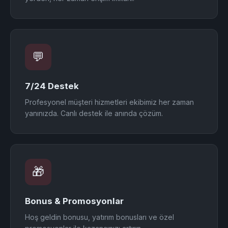
💬
7/24 Destek
Profesyonel müşteri hizmetleri ekibimiz her zaman
yanınızda. Canlı destek ile anında çözüm.
🎁
Bonus & Promosyonlar
Hoş geldin bonusu, yatırım bonusları ve özel