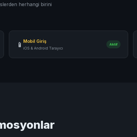
slerden herhangi birini
Mobil Giriş
📱
Aktif
iOS & Android Tarayıcı
omosyonlar