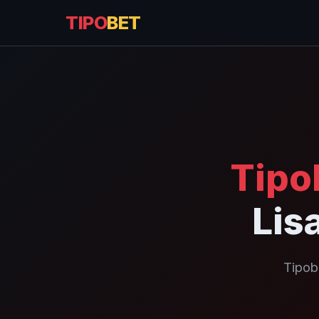
TIPO
BET
Tipo
Lis
Tipobe