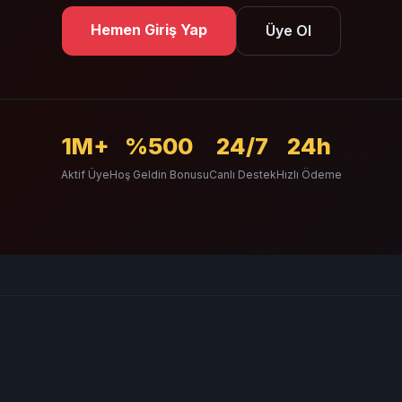
Hemen Giriş Yap
Üye Ol
1M+
%500
24/7
24h
Aktif Üye
Hoş Geldin Bonusu
Canlı Destek
Hızlı Ödeme