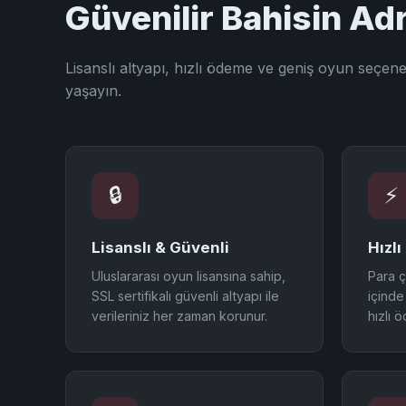
Güvenilir Bahisin Ad
Lisanslı altyapı, hızlı ödeme ve geniş oyun seçene
yaşayın.
🔒
⚡
Lisanslı & Güvenli
Hızl
Uluslararası oyun lisansına sahip,
Para ç
SSL sertifikalı güvenli altyapı ile
içinde
verileriniz her zaman korunur.
hızlı 