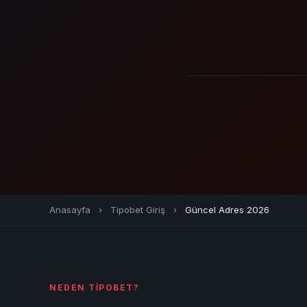
Anasayfa
›
Tipobet Giriş
›
Güncel Adres 2026
NEDEN TIPOBET?