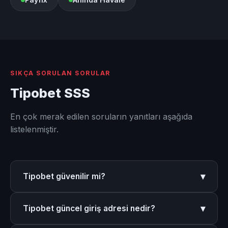
SIKÇA SORULAN SORULAR
Tipobet SSS
En çok merak edilen soruların yanıtları aşağıda
listelenmiştir.
▾
Tipobet güvenilir mi?
Evet, Tipobet uluslararası lisansa sahip güvenilir bir
▾
Tipobet güncel giriş adresi nedir?
bahis platformudur. SSL sertifikası ile korunan
altyapısı ve düzenli denetimlerle kullanıcı güvenliğini