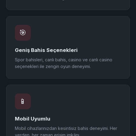
🎯
Geniş Bahis Seçenekleri
Spor bahisleri, canlı bahis, casino ve canlı casino
seçenekleri ile zengin oyun deneyimi.
📱
Mobil Uyumlu
Mobil cihazlarınızdan kesintisiz bahis deneyimi. Her
yerden, her zaman erişim imkânı.