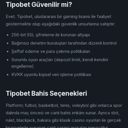
Tipobet Güvenilir mi?
Evet. Tipobet, uluslararası bir gaming lisansı ile faaliyet
göstermekte olup aşağıdaki güvenlik unsurlarına sahiptir:
256-bit SSL şifreleme ile korunan altyapı
Bağımsız denetim kuruluşları tarafından düzenli kontrol
Şeffaf ödeme ve para çekme politikaları
Sorumlu oyun araçları (depozit limiti, kendi kendini
engelleme)
KVKK uyumlu kişisel veri işleme politikası
Tipobet Bahis Seçenekleri
Platform; futbol, basketbol, tenis, voleybol gibi onlarca spor
dalında maç öncesi ve canlı bahis imkânı sunar. Ayrıca slot,
rulet, blackjack, bakara gibi klasik casino oyunları ile gerçek
krupiyelerle oynanan canlı casino masaları mevcuttur.