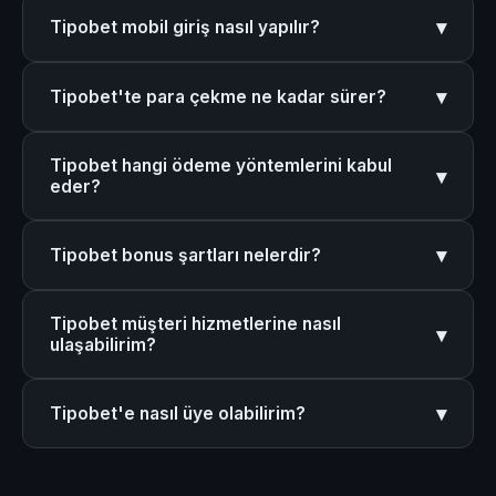
Tipobet'in 2026 güncel giriş adresi m.tipobet-
ön planda tutar. Yıllardır kesintisiz hizmet veren
▾
Tipobet mobil giriş nasıl yapılır?
lisansliguncel.com'dur. Adres değişikliklerinden
platform, şeffaf işlem politikaları ile güven oluşturur.
haberdar olmak için bu sayfayı sık kullanılanlara
Tipobet mobil giriş için https://m.tipobet-
ekleyebilirsiniz.
▾
Tipobet'te para çekme ne kadar sürer?
lisansliguncel.com/ adresini mobil tarayıcınızdan
ziyaret edin. Responsive tasarım sayesinde tüm
Tipobet'te para çekme işlemleri genellikle 24 saat
işlemlerinizi telefonunuzdan kolayca yapabilirsiniz;
Tipobet hangi ödeme yöntemlerini kabul
içinde tamamlanır. Kimlik doğrulaması tamamlanmış
▾
uygulama indirmenize gerek yoktur.
eder?
kullanıcılar için bu süre çok daha kısa olabilmektedir.
Tipobet; banka havalesi, kredi kartı, Papara,
▾
Tipobet bonus şartları nelerdir?
Cepbank, QR kod, Payfix, Mefete ve kripto para
(BTC, ETH, USDT) dahil birçok ödeme yöntemini
Tipobet'te her bonus için farklı çevirme şartları
destekler. Tüm finansal işlemler SSL güvenlik
Tipobet müşteri hizmetlerine nasıl
bulunur. Hoş geldin bonusu, yatırım bonusları ve
▾
sertifikası ile korunur.
ulaşabilirim?
kayıp bonusu gibi kampanyaların şartları platform
üzerinde şeffaf biçimde yayınlanmaktadır. Bonusu
Tipobet müşteri hizmetlerine 7/24 canlı destek, e-
talep etmeden önce ilgili şartları okumanız önerilir.
▾
Tipobet'e nasıl üye olabilirim?
posta veya sosyal medya kanalları aracılığıyla
ulaşabilirsiniz. Türkçe destek ekibi tüm sorularınızı
Tipobet'e üye olmak için https://m.tipobet-
hızlıca yanıtlar.
lisansliguncel.com/ adresini ziyaret ederek "Üye Ol"