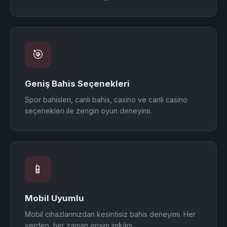
🎯
Geniş Bahis Seçenekleri
Spor bahisleri, canlı bahis, casino ve canlı casino
seçenekleri ile zengin oyun deneyimi.
📱
Mobil Uyumlu
Mobil cihazlarınızdan kesintisiz bahis deneyimi. Her
yerden, her zaman erişim imkânı.