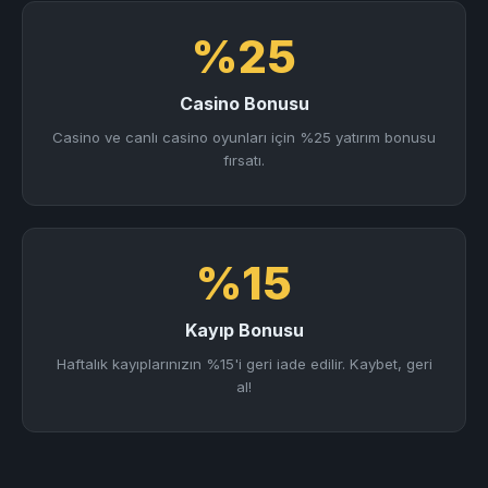
%25
Casino Bonusu
Casino ve canlı casino oyunları için %25 yatırım bonusu
fırsatı.
%15
Kayıp Bonusu
Haftalık kayıplarınızın %15'i geri iade edilir. Kaybet, geri
al!