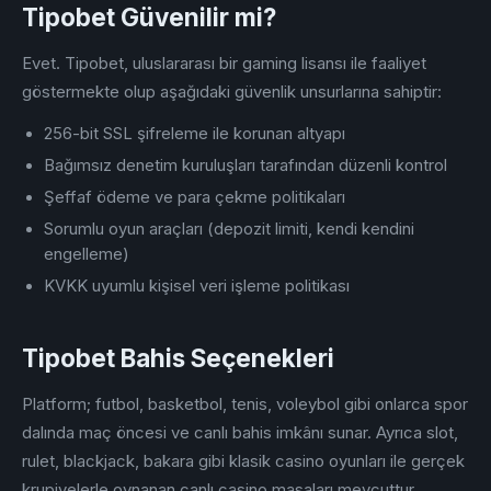
Tipobet Güvenilir mi?
Evet. Tipobet, uluslararası bir gaming lisansı ile faaliyet
göstermekte olup aşağıdaki güvenlik unsurlarına sahiptir:
256-bit SSL şifreleme ile korunan altyapı
Bağımsız denetim kuruluşları tarafından düzenli kontrol
Şeffaf ödeme ve para çekme politikaları
Sorumlu oyun araçları (depozit limiti, kendi kendini
engelleme)
KVKK uyumlu kişisel veri işleme politikası
Tipobet Bahis Seçenekleri
Platform; futbol, basketbol, tenis, voleybol gibi onlarca spor
dalında maç öncesi ve canlı bahis imkânı sunar. Ayrıca slot,
rulet, blackjack, bakara gibi klasik casino oyunları ile gerçek
krupiyelerle oynanan canlı casino masaları mevcuttur.