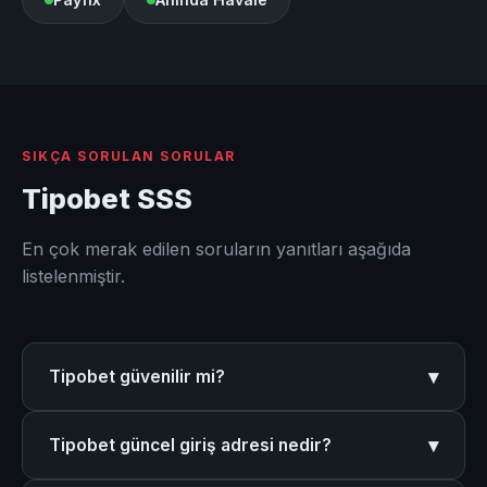
SIKÇA SORULAN SORULAR
Tipobet SSS
En çok merak edilen soruların yanıtları aşağıda
listelenmiştir.
▾
Tipobet güvenilir mi?
Evet, Tipobet uluslararası lisansa sahip güvenilir bir
▾
Tipobet güncel giriş adresi nedir?
bahis platformudur. SSL sertifikası ile korunan
altyapısı ve düzenli denetimlerle kullanıcı güvenliğini