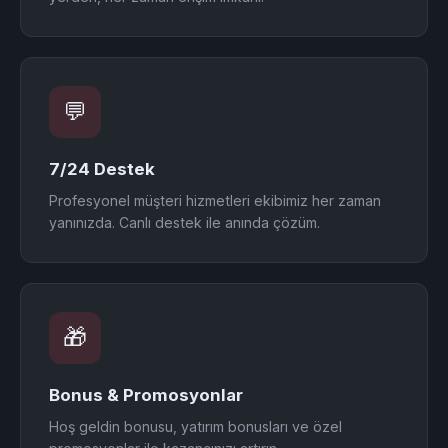
💬
7/24 Destek
Profesyonel müşteri hizmetleri ekibimiz her zaman
yanınızda. Canlı destek ile anında çözüm.
🎁
Bonus & Promosyonlar
Hoş geldin bonusu, yatırım bonusları ve özel