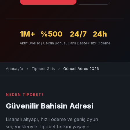
1M+
%500
24/7
24h
Aktif Üye
Hoş Geldin Bonusu
Canlı Destek
Hızlı Ödeme
Anasayfa
›
Tipobet Giriş
›
Güncel Adres 2026
NEDEN TIPOBET?
Güvenilir Bahisin Adresi
Lisanslı altyapı, hızlı ödeme ve geniş oyun
seçenekleriyle Tipobet farkını yaşayın.