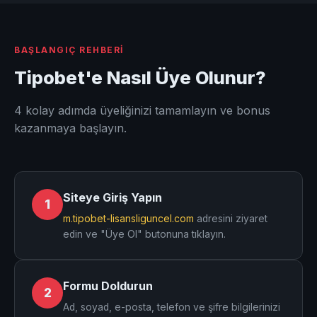
BAŞLANGIÇ REHBERI
Tipobet'e Nasıl Üye Olunur?
4 kolay adımda üyeliğinizi tamamlayın ve bonus
kazanmaya başlayın.
Siteye Giriş Yapın
1
m.tipobet-lisansliguncel.com
adresini ziyaret
edin ve "Üye Ol" butonuna tıklayın.
Formu Doldurun
2
Ad, soyad, e-posta, telefon ve şifre bilgilerinizi