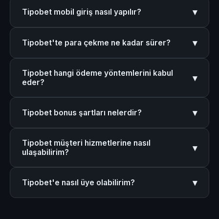
Tipobet'in 2026 güncel giriş adresi m.tipobet-
ön planda tutar. Yıllardır kesintisiz hizmet veren
▾
Tipobet mobil giriş nasıl yapılır?
lisansliguncel.com'dur. Adres değişikliklerinden
platform, şeffaf işlem politikaları ile güven oluşturur.
haberdar olmak için bu sayfayı sık kullanılanlara
Tipobet mobil giriş için https://m.tipobet-
ekleyebilirsiniz.
▾
Tipobet'te para çekme ne kadar sürer?
lisansliguncel.com/ adresini mobil tarayıcınızdan
ziyaret edin. Responsive tasarım sayesinde tüm
Tipobet'te para çekme işlemleri genellikle 24 saat
işlemlerinizi telefonunuzdan kolayca yapabilirsiniz;
Tipobet hangi ödeme yöntemlerini kabul
içinde tamamlanır. Kimlik doğrulaması tamamlanmış
▾
uygulama indirmenize gerek yoktur.
eder?
kullanıcılar için bu süre çok daha kısa olabilmektedir.
Tipobet; banka havalesi, kredi kartı, Papara,
▾
Tipobet bonus şartları nelerdir?
Cepbank, QR kod, Payfix, Mefete ve kripto para
(BTC, ETH, USDT) dahil birçok ödeme yöntemini
Tipobet'te her bonus için farklı çevirme şartları
destekler. Tüm finansal işlemler SSL güvenlik
Tipobet müşteri hizmetlerine nasıl
bulunur. Hoş geldin bonusu, yatırım bonusları ve
▾
sertifikası ile korunur.
ulaşabilirim?
kayıp bonusu gibi kampanyaların şartları platform
üzerinde şeffaf biçimde yayınlanmaktadır. Bonusu
Tipobet müşteri hizmetlerine 7/24 canlı destek, e-
talep etmeden önce ilgili şartları okumanız önerilir.
▾
Tipobet'e nasıl üye olabilirim?
posta veya sosyal medya kanalları aracılığıyla
ulaşabilirsiniz. Türkçe destek ekibi tüm sorularınızı
Tipobet'e üye olmak için https://m.tipobet-
hızlıca yanıtlar.
lisansliguncel.com/ adresini ziyaret ederek "Üye Ol"