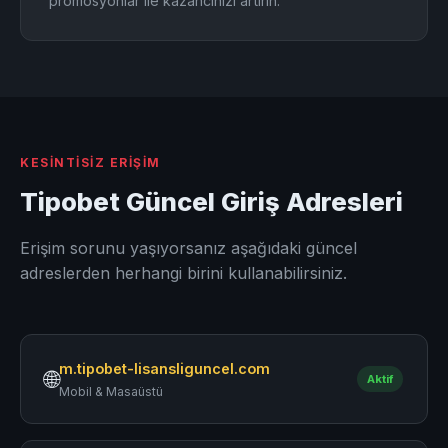
promosyonlar ile kazancınızı artırın.
KESINTISIZ ERIŞIM
Tipobet Güncel Giriş Adresleri
Erişim sorunu yaşıyorsanız aşağıdaki güncel
adreslerden herhangi birini kullanabilirsiniz.
m.tipobet-lisansliguncel.com
🌐
Aktif
Mobil & Masaüstü