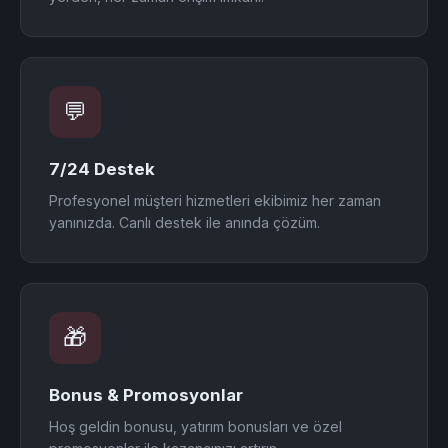
💬
7/24 Destek
Profesyonel müşteri hizmetleri ekibimiz her zaman
yanınızda. Canlı destek ile anında çözüm.
🎁
Bonus & Promosyonlar
Hoş geldin bonusu, yatırım bonusları ve özel