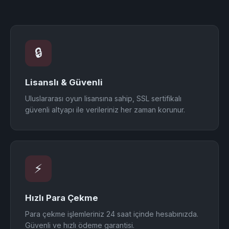
🔒
Lisanslı & Güvenli
Uluslararası oyun lisansına sahip, SSL sertifikalı
güvenli altyapı ile verileriniz her zaman korunur.
⚡
Hızlı Para Çekme
Para çekme işlemleriniz 24 saat içinde hesabınızda.
Güvenli ve hızlı ödeme garantisi.