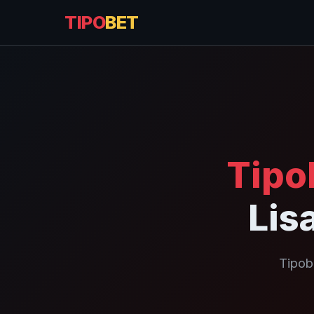
TIPO
BET
Tipo
Lis
Tipobe