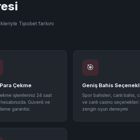
resi
kleriyle Tipobet farkını
🎯
ı Para Çekme
Geniş Bahis Seçenekl
ekme işlemleriniz 24 saat
Spor bahisleri, canlı bahis, 
 hesabınızda. Güvenli ve
ve canlı casino seçenekleri 
ödeme garantisi.
zengin oyun deneyimi.