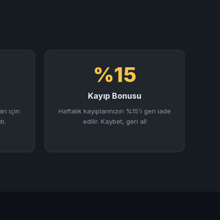
%15
Kayıp Bonusu
rı için
Haftalık kayıplarınızın %15'i geri iade
ı.
edilir. Kaybet, geri al!