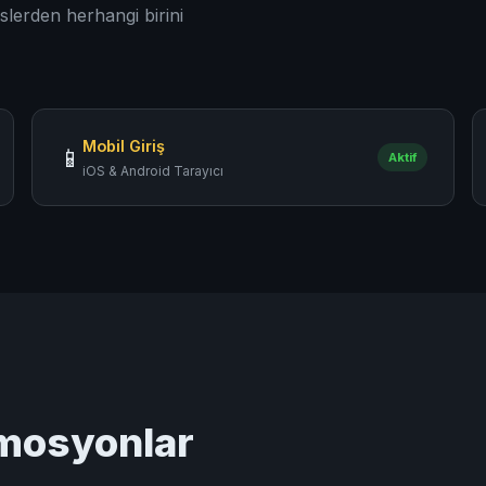
slerden herhangi birini
Mobil Giriş
📱
Aktif
iOS & Android Tarayıcı
omosyonlar