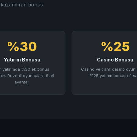
da kazandıran bonus
%30
%25
Yatırım Bonusu
Casino Bonusu
r yatırımda %30 ek bonus
Casino ve canlı casino oyunla
ın. Düzenli oyunculara özel
%25 yatırım bonusu fırsat
avantaj.