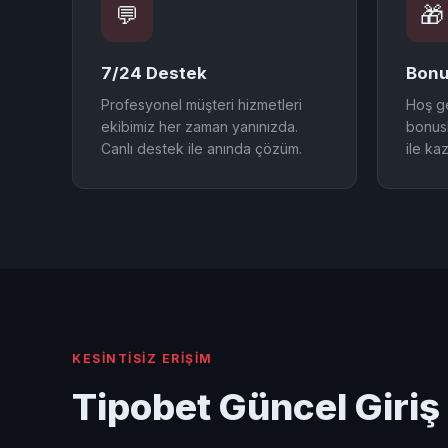
💬
🎁
7/24 Destek
Bonu
Profesyonel müşteri hizmetleri
Hoş ge
ekibimiz her zaman yanınızda.
bonusl
Canlı destek ile anında çözüm.
ile kaz
KESINTISIZ ERIŞIM
Tipobet Güncel Giriş