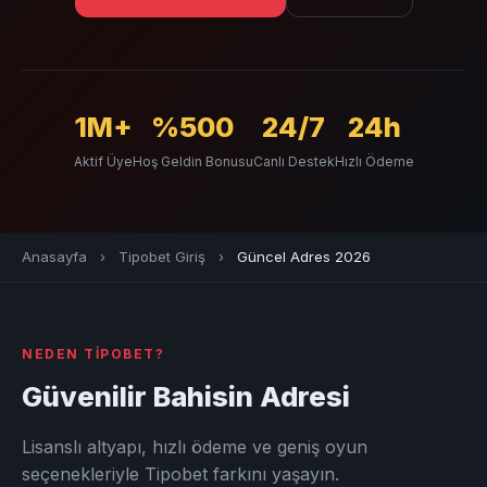
1M+
%500
24/7
24h
Aktif Üye
Hoş Geldin Bonusu
Canlı Destek
Hızlı Ödeme
Anasayfa
›
Tipobet Giriş
›
Güncel Adres 2026
NEDEN TIPOBET?
Güvenilir Bahisin Adresi
Lisanslı altyapı, hızlı ödeme ve geniş oyun
seçenekleriyle Tipobet farkını yaşayın.