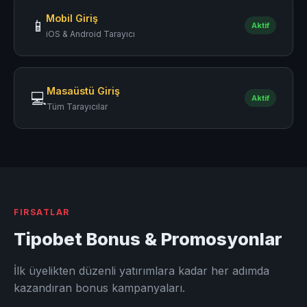
Mobil Giriş
📱
Aktif
iOS & Android Tarayıcı
Masaüstü Giriş
💻
Aktif
Tüm Tarayıcılar
FIRSATLAR
Tipobet Bonus & Promosyonlar
İlk üyelikten düzenli yatırımlara kadar her adımda
kazandıran bonus kampanyaları.