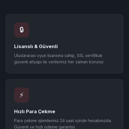
🔒
Lisanslı & Güvenli
Uluslararası oyun lisansına sahip, SSL sertifikalı
güvenli altyapı ile verileriniz her zaman korunur.
⚡
Hızlı Para Çekme
Para çekme işlemleriniz 24 saat içinde hesabınızda.
Güvenli ve hızlı ödeme garantisi.