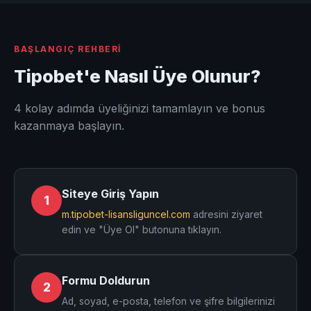
BAŞLANGIÇ REHBERI
Tipobet'e Nasıl Üye Olunur?
4 kolay adımda üyeliğinizi tamamlayın ve bonus
kazanmaya başlayın.
Siteye Giriş Yapın
1
m.tipobet-lisansliguncel.com
adresini ziyaret
edin ve "Üye Ol" butonuna tıklayın.
Formu Doldurun
2
Ad, soyad, e-posta, telefon ve şifre bilgilerinizi