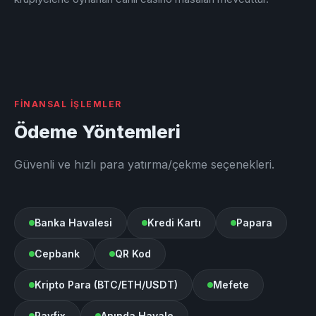
FINANSAL İŞLEMLER
Ödeme Yöntemleri
Güvenli ve hızlı para yatırma/çekme seçenekleri.
Banka Havalesi
Kredi Kartı
Papara
Cepbank
QR Kod
Kripto Para (BTC/ETH/USDT)
Mefete
Payfix
Anında Havale