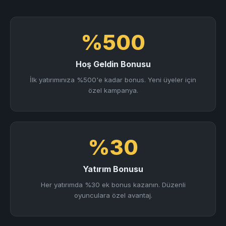
%500
Hoş Geldin Bonusu
İlk yatırımınıza %500'e kadar bonus. Yeni üyeler için
özel kampanya.
%30
Yatırım Bonusu
Her yatırımda %30 ek bonus kazanın. Düzenli
oyunculara özel avantaj.