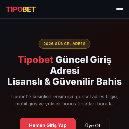
TIPO
BET
2026 GÜNCEL ADRES
Tipobet
Güncel Giriş
Adresi
Lisanslı & Güvenilir Bahis
Tipobet'e kesintisiz erişim için güncel adres bilgisi,
mobil giriş ve yüksek bonus fırsatları burada.
Hemen Giriş Yap
Üye Ol