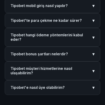
Tipobet'in 2026 güncel giriş adresi m.tipobet-
ön planda tutar. Yıllardır kesintisiz hizmet veren
▾
Tipobet mobil giriş nasıl yapılır?
lisansliguncel.com'dur. Adres değişikliklerinden
platform, şeffaf işlem politikaları ile güven oluşturur.
haberdar olmak için bu sayfayı sık kullanılanlara
Tipobet mobil giriş için https://m.tipobet-
ekleyebilirsiniz.
▾
Tipobet'te para çekme ne kadar sürer?
lisansliguncel.com/ adresini mobil tarayıcınızdan
ziyaret edin. Responsive tasarım sayesinde tüm
Tipobet'te para çekme işlemleri genellikle 24 saat
işlemlerinizi telefonunuzdan kolayca yapabilirsiniz;
Tipobet hangi ödeme yöntemlerini kabul
içinde tamamlanır. Kimlik doğrulaması tamamlanmış
▾
uygulama indirmenize gerek yoktur.
eder?
kullanıcılar için bu süre çok daha kısa olabilmektedir.
Tipobet; banka havalesi, kredi kartı, Papara,
▾
Tipobet bonus şartları nelerdir?
Cepbank, QR kod, Payfix, Mefete ve kripto para
(BTC, ETH, USDT) dahil birçok ödeme yöntemini
Tipobet'te her bonus için farklı çevirme şartları
destekler. Tüm finansal işlemler SSL güvenlik
Tipobet müşteri hizmetlerine nasıl
bulunur. Hoş geldin bonusu, yatırım bonusları ve
▾
sertifikası ile korunur.
ulaşabilirim?
kayıp bonusu gibi kampanyaların şartları platform
üzerinde şeffaf biçimde yayınlanmaktadır. Bonusu
Tipobet müşteri hizmetlerine 7/24 canlı destek, e-
talep etmeden önce ilgili şartları okumanız önerilir.
▾
Tipobet'e nasıl üye olabilirim?
posta veya sosyal medya kanalları aracılığıyla
ulaşabilirsiniz. Türkçe destek ekibi tüm sorularınızı
Tipobet'e üye olmak için https://m.tipobet-
hızlıca yanıtlar.
lisansliguncel.com/ adresini ziyaret ederek "Üye Ol"