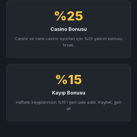
%25
Casino Bonusu
Casino ve canlı casino oyunları için %25 yatırım bonusu
fırsatı.
%15
Kayıp Bonusu
Haftalık kayıplarınızın %15'i geri iade edilir. Kaybet, geri
al!