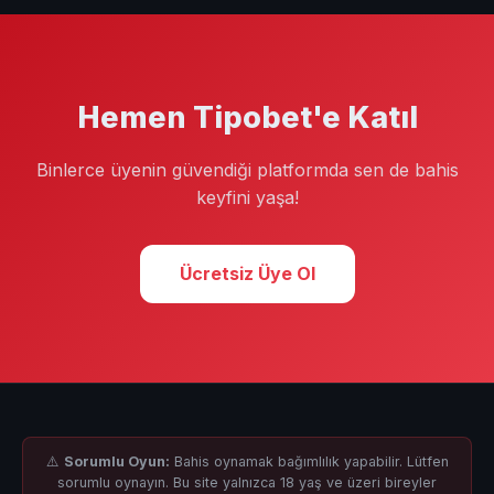
butonuna tıklayın. Formu doldurup e-posta/SMS
doğrulamasını tamamladıktan sonra hesabınız aktif
olur; bu işlem yalnızca birkaç dakika sürer.
Hemen Tipobet'e Katıl
Binlerce üyenin güvendiği platformda sen de bahis
keyfini yaşa!
Ücretsiz Üye Ol
⚠️
Sorumlu Oyun:
Bahis oynamak bağımlılık yapabilir. Lütfen
sorumlu oynayın. Bu site yalnızca 18 yaş ve üzeri bireyler