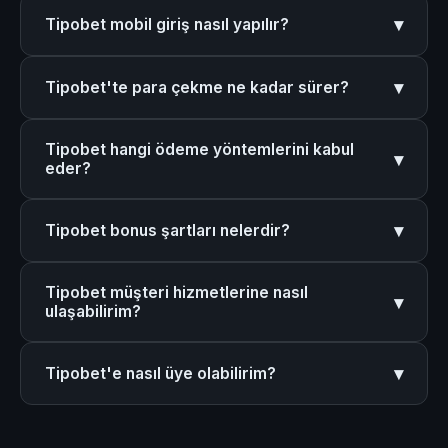
Tipobet'in 2026 güncel giriş adresi m.tipobet-
ön planda tutar. Yıllardır kesintisiz hizmet veren
▾
Tipobet mobil giriş nasıl yapılır?
lisansliguncel.com'dur. Adres değişikliklerinden
platform, şeffaf işlem politikaları ile güven oluşturur.
haberdar olmak için bu sayfayı sık kullanılanlara
Tipobet mobil giriş için https://m.tipobet-
ekleyebilirsiniz.
▾
Tipobet'te para çekme ne kadar sürer?
lisansliguncel.com/ adresini mobil tarayıcınızdan
ziyaret edin. Responsive tasarım sayesinde tüm
Tipobet'te para çekme işlemleri genellikle 24 saat
işlemlerinizi telefonunuzdan kolayca yapabilirsiniz;
Tipobet hangi ödeme yöntemlerini kabul
içinde tamamlanır. Kimlik doğrulaması tamamlanmış
▾
uygulama indirmenize gerek yoktur.
eder?
kullanıcılar için bu süre çok daha kısa olabilmektedir.
Tipobet; banka havalesi, kredi kartı, Papara,
▾
Tipobet bonus şartları nelerdir?
Cepbank, QR kod, Payfix, Mefete ve kripto para
(BTC, ETH, USDT) dahil birçok ödeme yöntemini
Tipobet'te her bonus için farklı çevirme şartları
destekler. Tüm finansal işlemler SSL güvenlik
Tipobet müşteri hizmetlerine nasıl
bulunur. Hoş geldin bonusu, yatırım bonusları ve
▾
sertifikası ile korunur.
ulaşabilirim?
kayıp bonusu gibi kampanyaların şartları platform
üzerinde şeffaf biçimde yayınlanmaktadır. Bonusu
Tipobet müşteri hizmetlerine 7/24 canlı destek, e-
talep etmeden önce ilgili şartları okumanız önerilir.
▾
Tipobet'e nasıl üye olabilirim?
posta veya sosyal medya kanalları aracılığıyla
ulaşabilirsiniz. Türkçe destek ekibi tüm sorularınızı
Tipobet'e üye olmak için https://m.tipobet-
hızlıca yanıtlar.
lisansliguncel.com/ adresini ziyaret ederek "Üye Ol"