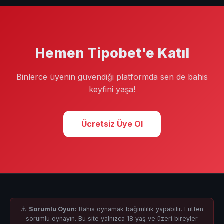
butonuna tıklayın. Formu doldurup e-posta/SMS
doğrulamasını tamamladıktan sonra hesabınız aktif
olur; bu işlem yalnızca birkaç dakika sürer.
Hemen Tipobet'e Katıl
Binlerce üyenin güvendiği platformda sen de bahis
keyfini yaşa!
Ücretsiz Üye Ol
⚠️
Sorumlu Oyun:
Bahis oynamak bağımlılık yapabilir. Lütfen
sorumlu oynayın. Bu site yalnızca 18 yaş ve üzeri bireyler