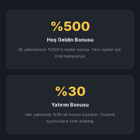
%500
Hoş Geldin Bonusu
İlk yatırımınıza %500'e kadar bonus. Yeni üyeler için
özel kampanya.
%30
Yatırım Bonusu
Her yatırımda %30 ek bonus kazanın. Düzenli
oyunculara özel avantaj.