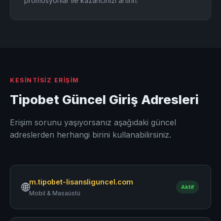
promosyonlar ile kazancınızı artırın.
KESINTISIZ ERIŞIM
Tipobet Güncel Giriş Adresleri
Erişim sorunu yaşıyorsanız aşağıdaki güncel
adreslerden herhangi birini kullanabilirsiniz.
m.tipobet-lisansliguncel.com
🌐
Aktif
Mobil & Masaüstü