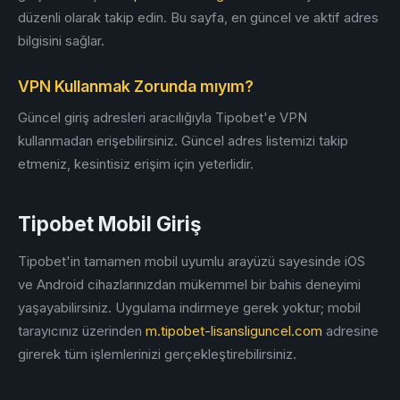
düzenli olarak takip edin. Bu sayfa, en güncel ve aktif adres
bilgisini sağlar.
VPN Kullanmak Zorunda mıyım?
Güncel giriş adresleri aracılığıyla Tipobet'e VPN
kullanmadan erişebilirsiniz. Güncel adres listemizi takip
etmeniz, kesintisiz erişim için yeterlidir.
Tipobet Mobil Giriş
Tipobet'in tamamen mobil uyumlu arayüzü sayesinde iOS
ve Android cihazlarınızdan mükemmel bir bahis deneyimi
yaşayabilirsiniz. Uygulama indirmeye gerek yoktur; mobil
tarayıcınız üzerinden
m.tipobet-lisansliguncel.com
adresine
girerek tüm işlemlerinizi gerçekleştirebilirsiniz.