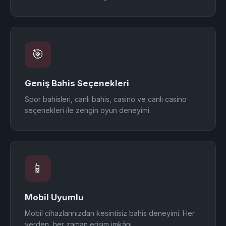
🎯
Geniş Bahis Seçenekleri
Spor bahisleri, canlı bahis, casino ve canlı casino
seçenekleri ile zengin oyun deneyimi.
📱
Mobil Uyumlu
Mobil cihazlarınızdan kesintisiz bahis deneyimi. Her
yerden, her zaman erişim imkânı.