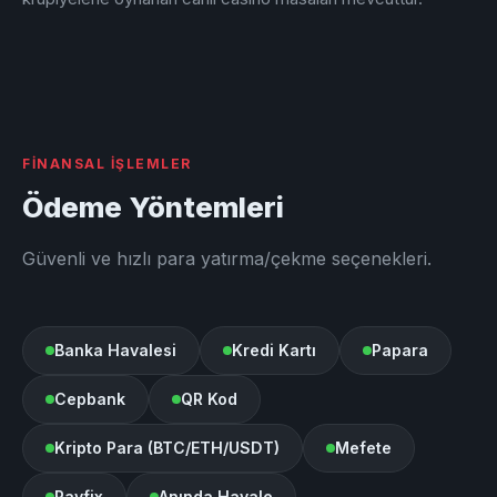
FINANSAL İŞLEMLER
Ödeme Yöntemleri
Güvenli ve hızlı para yatırma/çekme seçenekleri.
Banka Havalesi
Kredi Kartı
Papara
Cepbank
QR Kod
Kripto Para (BTC/ETH/USDT)
Mefete
Payfix
Anında Havale