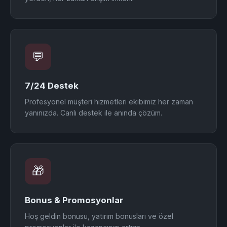
💬
7/24 Destek
Profesyonel müşteri hizmetleri ekibimiz her zaman
yanınızda. Canlı destek ile anında çözüm.
🎁
Bonus & Promosyonlar
Hoş geldin bonusu, yatırım bonusları ve özel