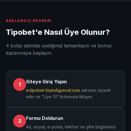
BAŞLANGIÇ REHBERI
Tipobet'e Nasıl Üye Olunur?
4 kolay adımda üyeliğinizi tamamlayın ve bonus
kazanmaya başlayın.
Siteye Giriş Yapın
1
m.tipobet-lisansliguncel.com
adresini ziyaret
edin ve "Üye Ol" butonuna tıklayın.
Formu Doldurun
2
Ad, soyad, e-posta, telefon ve şifre bilgilerinizi