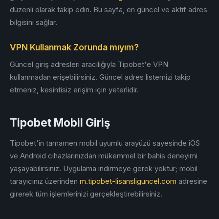
düzenli olarak takip edin. Bu sayfa, en güncel ve aktif adres
bilgisini sağlar.
VPN Kullanmak Zorunda mıyım?
Güncel giriş adresleri aracılığıyla Tipobet'e VPN
kullanmadan erişebilirsiniz. Güncel adres listemizi takip
etmeniz, kesintisiz erişim için yeterlidir.
Tipobet Mobil Giriş
Tipobet'in tamamen mobil uyumlu arayüzü sayesinde iOS
ve Android cihazlarınızdan mükemmel bir bahis deneyimi
yaşayabilirsiniz. Uygulama indirmeye gerek yoktur; mobil
tarayıcınız üzerinden
m.tipobet-lisansliguncel.com
adresine
girerek tüm işlemlerinizi gerçekleştirebilirsiniz.