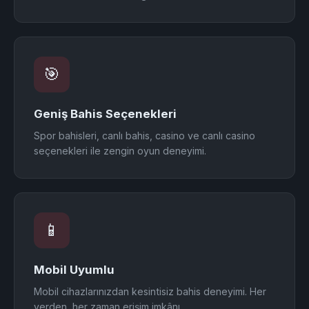
🎯
Geniş Bahis Seçenekleri
Spor bahisleri, canlı bahis, casino ve canlı casino
seçenekleri ile zengin oyun deneyimi.
📱
Mobil Uyumlu
Mobil cihazlarınızdan kesintisiz bahis deneyimi. Her
yerden, her zaman erişim imkânı.