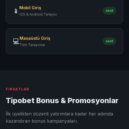
Mobil Giriş
📱
Aktif
iOS & Android Tarayıcı
Masaüstü Giriş
💻
Aktif
Tüm Tarayıcılar
FIRSATLAR
Tipobet Bonus & Promosyonlar
İlk üyelikten düzenli yatırımlara kadar her adımda
kazandıran bonus kampanyaları.