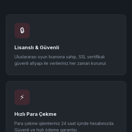
🔒
Lisanslı & Güvenli
Uluslararası oyun lisansına sahip, SSL sertifikalı
güvenli altyapı ile verileriniz her zaman korunur.
⚡
Hızlı Para Çekme
Para çekme işlemleriniz 24 saat içinde hesabınızda.
Güvenli ve hızlı ödeme garantisi.