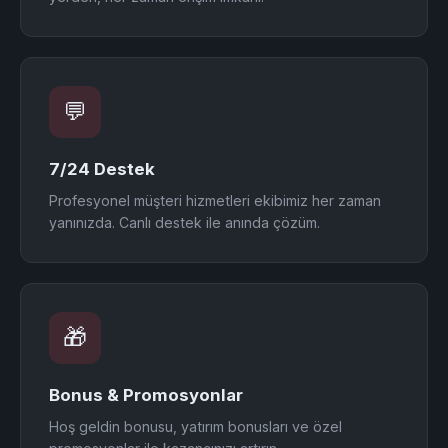
💬
7/24 Destek
Profesyonel müşteri hizmetleri ekibimiz her zaman
yanınızda. Canlı destek ile anında çözüm.
🎁
Bonus & Promosyonlar
Hoş geldin bonusu, yatırım bonusları ve özel