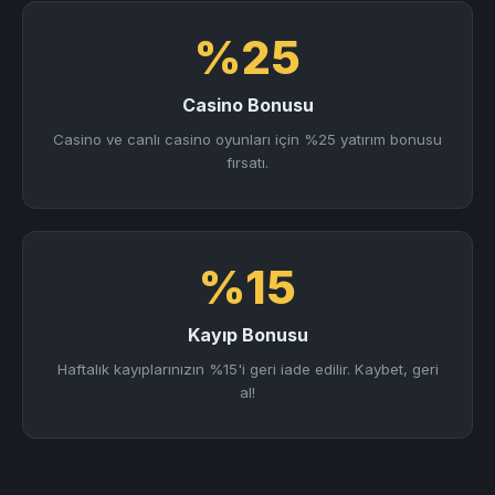
%25
Casino Bonusu
Casino ve canlı casino oyunları için %25 yatırım bonusu
fırsatı.
%15
Kayıp Bonusu
Haftalık kayıplarınızın %15'i geri iade edilir. Kaybet, geri
al!