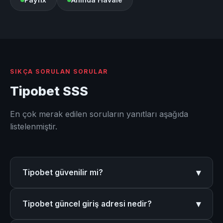
SIKÇA SORULAN SORULAR
Tipobet SSS
En çok merak edilen soruların yanıtları aşağıda
listelenmiştir.
▾
Tipobet güvenilir mi?
Evet, Tipobet uluslararası lisansa sahip güvenilir bir
▾
Tipobet güncel giriş adresi nedir?
bahis platformudur. SSL sertifikası ile korunan
altyapısı ve düzenli denetimlerle kullanıcı güvenliğini