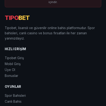
içindir.
TIPO
BET
Tipobet, lisanslı ve güvenilir online bahis platformudur. Spor
bahisleri, canlı casino ve bonus fırsatları ile her zaman
yanınızdayız.
HIZLI ERIŞIM
Tipobet Giriş
Mobil Giriş
Üye Ol
Bonuslar
OYUNLAR
Spor Bahisleri
Canlı Bahis