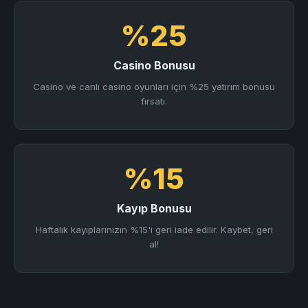
%25
Casino Bonusu
Casino ve canlı casino oyunları için %25 yatırım bonusu
fırsatı.
%15
Kayıp Bonusu
Haftalık kayıplarınızın %15'i geri iade edilir. Kaybet, geri
al!