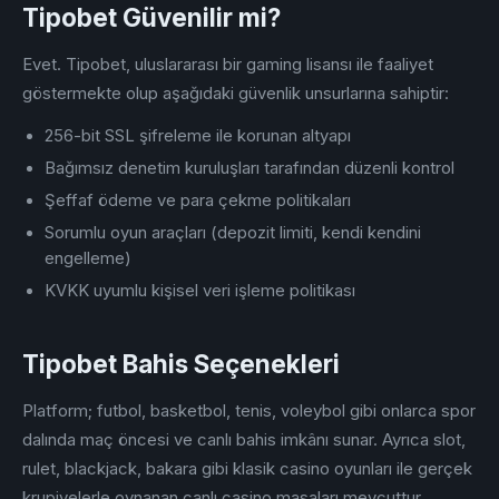
Tipobet Güvenilir mi?
Evet. Tipobet, uluslararası bir gaming lisansı ile faaliyet
göstermekte olup aşağıdaki güvenlik unsurlarına sahiptir:
256-bit SSL şifreleme ile korunan altyapı
Bağımsız denetim kuruluşları tarafından düzenli kontrol
Şeffaf ödeme ve para çekme politikaları
Sorumlu oyun araçları (depozit limiti, kendi kendini
engelleme)
KVKK uyumlu kişisel veri işleme politikası
Tipobet Bahis Seçenekleri
Platform; futbol, basketbol, tenis, voleybol gibi onlarca spor
dalında maç öncesi ve canlı bahis imkânı sunar. Ayrıca slot,
rulet, blackjack, bakara gibi klasik casino oyunları ile gerçek
krupiyelerle oynanan canlı casino masaları mevcuttur.