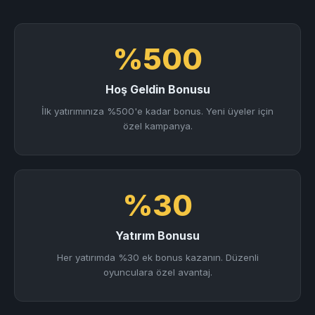
%500
Hoş Geldin Bonusu
İlk yatırımınıza %500'e kadar bonus. Yeni üyeler için
özel kampanya.
%30
Yatırım Bonusu
Her yatırımda %30 ek bonus kazanın. Düzenli
oyunculara özel avantaj.