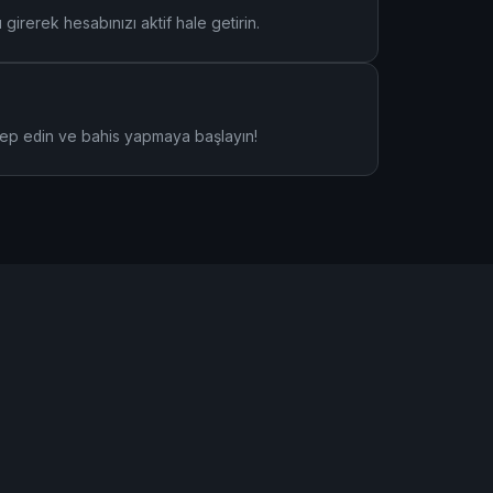
rerek hesabınızı aktif hale getirin.
alep edin ve bahis yapmaya başlayın!