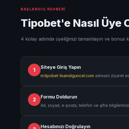
BAŞLANGIÇ REHBERI
Tipobet'e Nasıl Üye 
4 kolay adımda üyeliğinizi tamamlayın ve bonus 
Siteye Giriş Yapın
1
m.tipobet-lisansliguncel.com
adresini ziyaret e
Formu Doldurun
2
Ad, soyad, e-posta, telefon ve şifre bilgilerini
Hesabınızı Doğrulayın