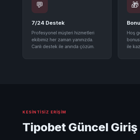
💬
🎁
7/24 Destek
Bonu
Profesyonel müşteri hizmetleri
Hoş ge
ekibimiz her zaman yanınızda.
bonusl
Canlı destek ile anında çözüm.
ile kaz
KESINTISIZ ERIŞIM
Tipobet Güncel Giriş