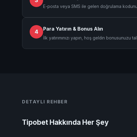
3
E-posta veya SMS ile gelen doğrulama kodunu gi
Para Yatırın & Bonus Alın
4
İlk yatırımınızı yapın, hoş geldin bonusunuzu t
DETAYLI REHBER
Tipobet Hakkında Her Şey