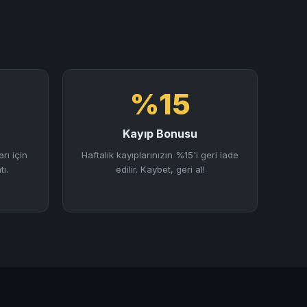
%15
Kayıp Bonusu
rı için
Haftalık kayıplarınızın %15'i geri iade
ı.
edilir. Kaybet, geri al!