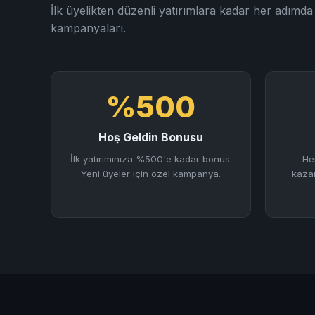
İlk üyelikten düzenli yatırımlara kadar her adım
kampanyaları.
%500
Hoş Geldin Bonusu
İlk yatırımınıza %500'e kadar bonus.
He
Yeni üyeler için özel kampanya.
kazan