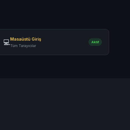
Masaüstü Giriş
💻
Aktif
Tüm Tarayıcılar