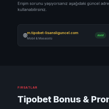
Erişim sorunu yaşıyorsanız aşağıdaki güncel adre
kullanabilirsiniz.
m.tipobet-lisansliguncel.com
🌐
Aktif
Mobil & Masaüstü
FIRSATLAR
Tipobet Bonus & Pr