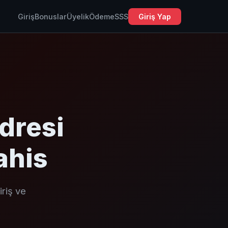
Giriş
Bonuslar
Üyelik
Ödeme
SSS
Giriş Yap
dresi
ahis
iriş ve