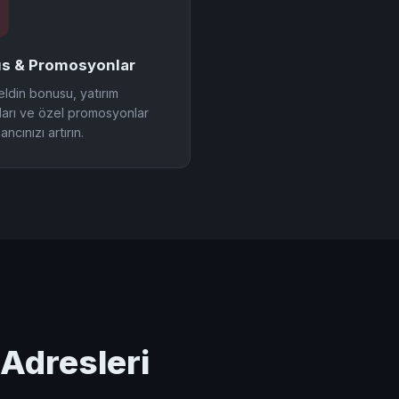
s & Promosyonlar
ldin bonusu, yatırım
arı ve özel promosyonlar
ancınızı artırın.
 Adresleri