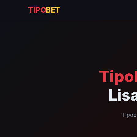
TIPO
BET
Tipo
Lis
Tipobe