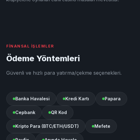
FINANSAL İŞLEMLER
Ödeme Yöntemleri
Güvenli ve hızlı para yatırma/çekme seçenekleri.
Banka Havalesi
Kredi Kartı
Papara
Cepbank
QR Kod
Kripto Para (BTC/ETH/USDT)
Mefete
Payfix
Anında Havale