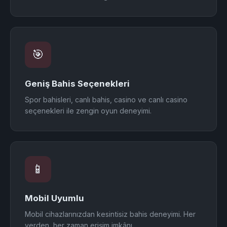
🎯
Geniş Bahis Seçenekleri
Spor bahisleri, canlı bahis, casino ve canlı casino
seçenekleri ile zengin oyun deneyimi.
📱
Mobil Uyumlu
Mobil cihazlarınızdan kesintisiz bahis deneyimi. Her
yerden, her zaman erişim imkânı.