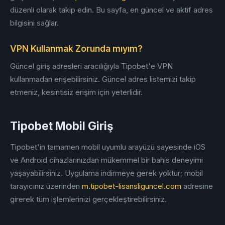
düzenli olarak takip edin. Bu sayfa, en güncel ve aktif adres
bilgisini sağlar.
VPN Kullanmak Zorunda mıyım?
Güncel giriş adresleri aracılığıyla Tipobet'e VPN
kullanmadan erişebilirsiniz. Güncel adres listemizi takip
etmeniz, kesintisiz erişim için yeterlidir.
Tipobet Mobil Giriş
Tipobet'in tamamen mobil uyumlu arayüzü sayesinde iOS
ve Android cihazlarınızdan mükemmel bir bahis deneyimi
yaşayabilirsiniz. Uygulama indirmeye gerek yoktur; mobil
tarayıcınız üzerinden
m.tipobet-lisansliguncel.com
adresine
girerek tüm işlemlerinizi gerçekleştirebilirsiniz.