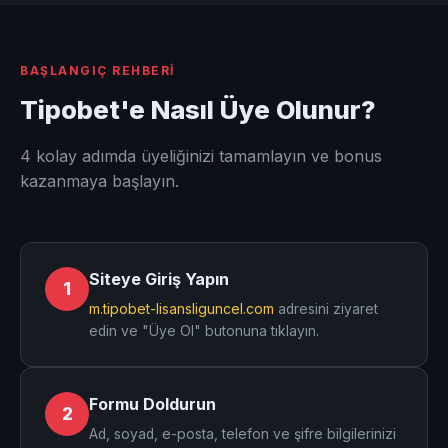
BAŞLANGIÇ REHBERI
Tipobet'e Nasıl Üye Olunur?
4 kolay adımda üyeliğinizi tamamlayın ve bonus
kazanmaya başlayın.
Siteye Giriş Yapın
1
m.tipobet-lisansliguncel.com
adresini ziyaret
edin ve "Üye Ol" butonuna tıklayın.
Formu Doldurun
2
Ad, soyad, e-posta, telefon ve şifre bilgilerinizi