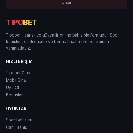
içindir.
TIPO
BET
Tipobet, lisanslı ve güvenilir online bahis platformudur. Spor
bahisleri, canlı casino ve bonus fırsatları ile her zaman
yanınızdayız.
HIZLI ERIŞIM
Tipobet Giriş
Mobil Giriş
Üye Ol
Bonuslar
OYUNLAR
Spor Bahisleri
Canlı Bahis