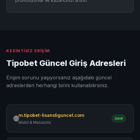
promosyonlar ile kazancınızı artırın.
KESINTISIZ ERIŞIM
Tipobet Güncel Giriş Adresleri
Erişim sorunu yaşıyorsanız aşağıdaki güncel
adreslerden herhangi birini kullanabilirsiniz.
m.tipobet-lisansliguncel.com
🌐
Aktif
Mobil & Masaüstü