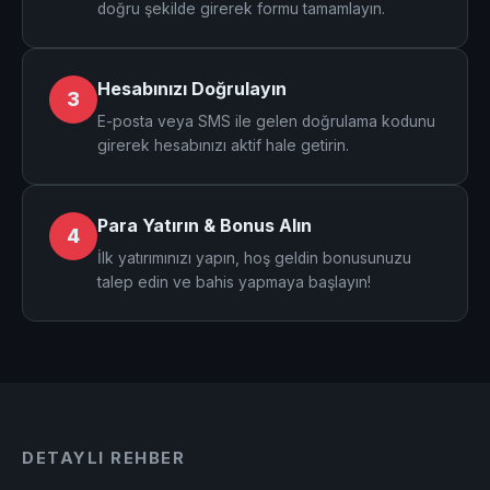
doğru şekilde girerek formu tamamlayın.
Hesabınızı Doğrulayın
3
E-posta veya SMS ile gelen doğrulama kodunu
girerek hesabınızı aktif hale getirin.
Para Yatırın & Bonus Alın
4
İlk yatırımınızı yapın, hoş geldin bonusunuzu
talep edin ve bahis yapmaya başlayın!
DETAYLI REHBER