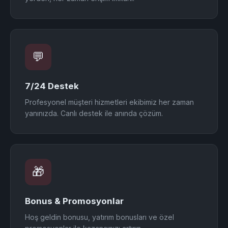
💬
7/24 Destek
Profesyonel müşteri hizmetleri ekibimiz her zaman
yanınızda. Canlı destek ile anında çözüm.
🎁
Bonus & Promosyonlar
Hoş geldin bonusu, yatırım bonusları ve özel