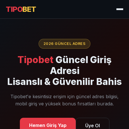
TIPO
BET
2026 GÜNCEL ADRES
Tipobet
Güncel Giriş
Adresi
Lisanslı & Güvenilir Bahis
Tipobet'e kesintisiz erişim için güncel adres bilgisi,
mobil giriş ve yüksek bonus fırsatları burada.
Hemen Giriş Yap
Üye Ol