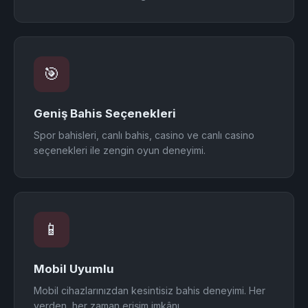
🎯
Geniş Bahis Seçenekleri
Spor bahisleri, canlı bahis, casino ve canlı casino
seçenekleri ile zengin oyun deneyimi.
📱
Mobil Uyumlu
Mobil cihazlarınızdan kesintisiz bahis deneyimi. Her
yerden, her zaman erişim imkânı.