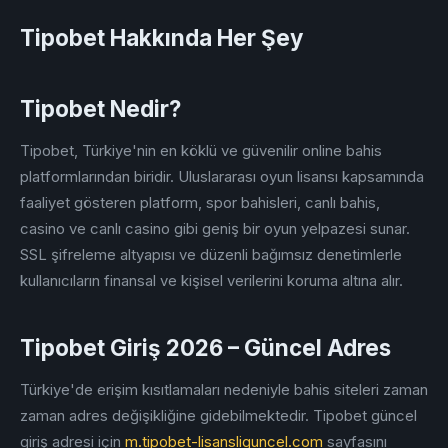
Tipobet Hakkında Her Şey
Tipobet Nedir?
Tipobet, Türkiye'nin en köklü ve güvenilir online bahis
platformlarından biridir. Uluslararası oyun lisansı kapsamında
faaliyet gösteren platform, spor bahisleri, canlı bahis,
casino ve canlı casino gibi geniş bir oyun yelpazesi sunar.
SSL şifreleme altyapısı ve düzenli bağımsız denetimlerle
kullanıcıların finansal ve kişisel verilerini koruma altına alır.
Tipobet Giriş 2026 – Güncel Adres
Türkiye'de erişim kısıtlamaları nedeniyle bahis siteleri zaman
zaman adres değişikliğine gidebilmektedir. Tipobet güncel
giriş adresi için
m.tipobet-lisansliguncel.com
sayfasını