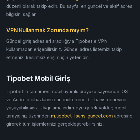
düzenli olarak takip edin. Bu sayfa, en güncel ve aktif adres
bilgisini sağlar.
VPN Kullanmak Zorunda mıyım?
Güncel giriş adresleri aracılığıyla Tipobet'e VPN
kullanmadan erişebilirsiniz. Güncel adres listemizi takip
etmeniz, kesintisiz erişim için yeterlidir.
Tipobet Mobil Giriş
Tipobet'in tamamen mobil uyumlu arayüzü sayesinde iOS
ve Android cihazlarınızdan mükemmel bir bahis deneyimi
yaşayabilirsiniz. Uygulama indirmeye gerek yoktur; mobil
tarayıcınız üzerinden
m.tipobet-lisansliguncel.com
adresine
girerek tüm işlemlerinizi gerçekleştirebilirsiniz.