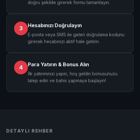
doğru şekilde girerek formu tamamlayın.
Hesabınızı Doğrulayın
3
E-posta veya SMS ile gelen doğrulama kodunu
girerek hesabınızı aktif hale getirin.
Para Yatırın & Bonus Alın
4
İlk yatırımınızı yapın, hoş geldin bonusunuzu
talep edin ve bahis yapmaya başlayın!
DETAYLI REHBER