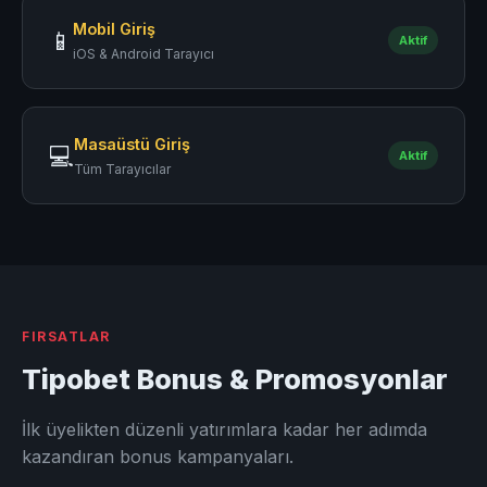
Mobil Giriş
📱
Aktif
iOS & Android Tarayıcı
Masaüstü Giriş
💻
Aktif
Tüm Tarayıcılar
FIRSATLAR
Tipobet Bonus & Promosyonlar
İlk üyelikten düzenli yatırımlara kadar her adımda
kazandıran bonus kampanyaları.