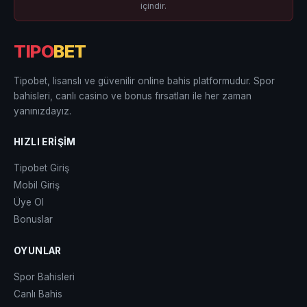
içindir.
TIPO
BET
Tipobet, lisanslı ve güvenilir online bahis platformudur. Spor
bahisleri, canlı casino ve bonus fırsatları ile her zaman
yanınızdayız.
HIZLI ERIŞIM
Tipobet Giriş
Mobil Giriş
Üye Ol
Bonuslar
OYUNLAR
Spor Bahisleri
Canlı Bahis