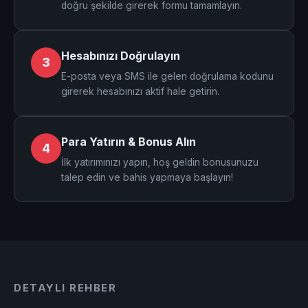
doğru şekilde girerek formu tamamlayın.
Hesabınızı Doğrulayın
3
E-posta veya SMS ile gelen doğrulama kodunu
girerek hesabınızı aktif hale getirin.
Para Yatırın & Bonus Alın
4
İlk yatırımınızı yapın, hoş geldin bonusunuzu
talep edin ve bahis yapmaya başlayın!
DETAYLI REHBER