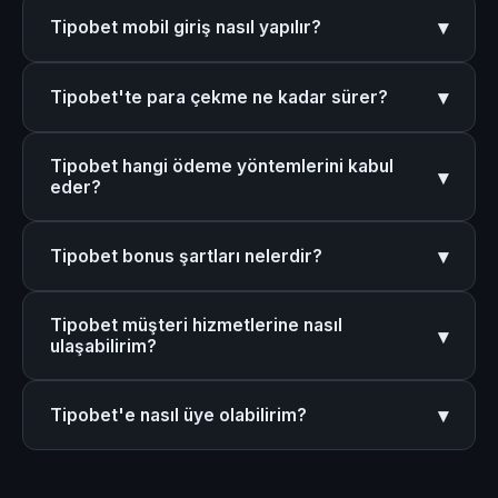
Tipobet'in 2026 güncel giriş adresi m.tipobet-
ön planda tutar. Yıllardır kesintisiz hizmet veren
▾
Tipobet mobil giriş nasıl yapılır?
lisansliguncel.com'dur. Adres değişikliklerinden
platform, şeffaf işlem politikaları ile güven oluşturur.
haberdar olmak için bu sayfayı sık kullanılanlara
Tipobet mobil giriş için https://m.tipobet-
ekleyebilirsiniz.
▾
Tipobet'te para çekme ne kadar sürer?
lisansliguncel.com/ adresini mobil tarayıcınızdan
ziyaret edin. Responsive tasarım sayesinde tüm
Tipobet'te para çekme işlemleri genellikle 24 saat
işlemlerinizi telefonunuzdan kolayca yapabilirsiniz;
Tipobet hangi ödeme yöntemlerini kabul
içinde tamamlanır. Kimlik doğrulaması tamamlanmış
▾
uygulama indirmenize gerek yoktur.
eder?
kullanıcılar için bu süre çok daha kısa olabilmektedir.
Tipobet; banka havalesi, kredi kartı, Papara,
▾
Tipobet bonus şartları nelerdir?
Cepbank, QR kod, Payfix, Mefete ve kripto para
(BTC, ETH, USDT) dahil birçok ödeme yöntemini
Tipobet'te her bonus için farklı çevirme şartları
destekler. Tüm finansal işlemler SSL güvenlik
Tipobet müşteri hizmetlerine nasıl
bulunur. Hoş geldin bonusu, yatırım bonusları ve
▾
sertifikası ile korunur.
ulaşabilirim?
kayıp bonusu gibi kampanyaların şartları platform
üzerinde şeffaf biçimde yayınlanmaktadır. Bonusu
Tipobet müşteri hizmetlerine 7/24 canlı destek, e-
talep etmeden önce ilgili şartları okumanız önerilir.
▾
Tipobet'e nasıl üye olabilirim?
posta veya sosyal medya kanalları aracılığıyla
ulaşabilirsiniz. Türkçe destek ekibi tüm sorularınızı
Tipobet'e üye olmak için https://m.tipobet-
hızlıca yanıtlar.
lisansliguncel.com/ adresini ziyaret ederek "Üye Ol"