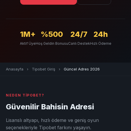
1M+
%500
24/7
24h
Aktif Üye
Hoş Geldin Bonusu
Canlı Destek
Hızlı Ödeme
Anasayfa
›
Tipobet Giriş
›
Güncel Adres 2026
NEDEN TIPOBET?
Güvenilir Bahisin Adresi
Lisanslı altyapı, hızlı ödeme ve geniş oyun
seçenekleriyle Tipobet farkını yaşayın.