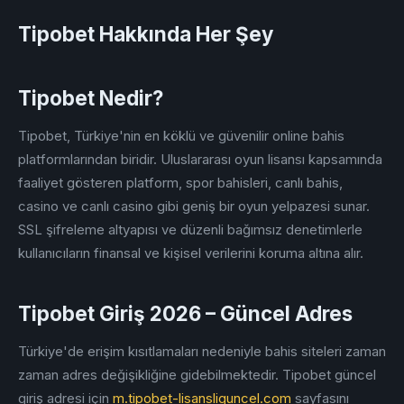
Tipobet Hakkında Her Şey
Tipobet Nedir?
Tipobet, Türkiye'nin en köklü ve güvenilir online bahis
platformlarından biridir. Uluslararası oyun lisansı kapsamında
faaliyet gösteren platform, spor bahisleri, canlı bahis,
casino ve canlı casino gibi geniş bir oyun yelpazesi sunar.
SSL şifreleme altyapısı ve düzenli bağımsız denetimlerle
kullanıcıların finansal ve kişisel verilerini koruma altına alır.
Tipobet Giriş 2026 – Güncel Adres
Türkiye'de erişim kısıtlamaları nedeniyle bahis siteleri zaman
zaman adres değişikliğine gidebilmektedir. Tipobet güncel
giriş adresi için
m.tipobet-lisansliguncel.com
sayfasını