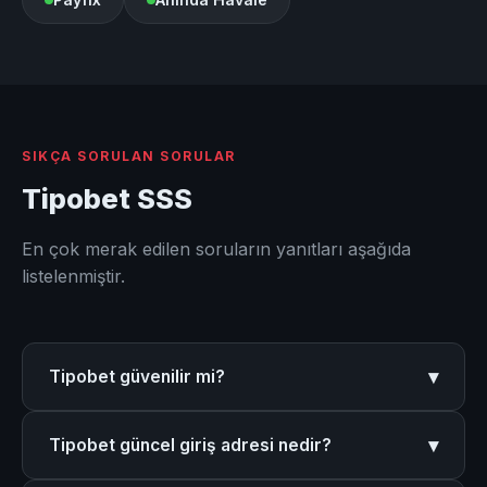
SIKÇA SORULAN SORULAR
Tipobet SSS
En çok merak edilen soruların yanıtları aşağıda
listelenmiştir.
▾
Tipobet güvenilir mi?
Evet, Tipobet uluslararası lisansa sahip güvenilir bir
▾
Tipobet güncel giriş adresi nedir?
bahis platformudur. SSL sertifikası ile korunan
altyapısı ve düzenli denetimlerle kullanıcı güvenliğini