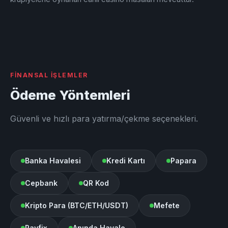
FINANSAL İŞLEMLER
Ödeme Yöntemleri
Güvenli ve hızlı para yatırma/çekme seçenekleri.
Banka Havalesi
Kredi Kartı
Papara
Cepbank
QR Kod
Kripto Para (BTC/ETH/USDT)
Mefete
Payfix
Anında Havale