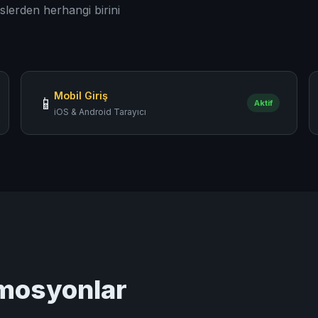
slerden herhangi birini
Mobil Giriş
📱
Aktif
iOS & Android Tarayıcı
omosyonlar