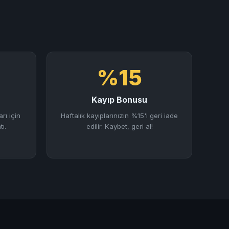
%15
Kayıp Bonusu
rı için
Haftalık kayıplarınızın %15'i geri iade
ı.
edilir. Kaybet, geri al!