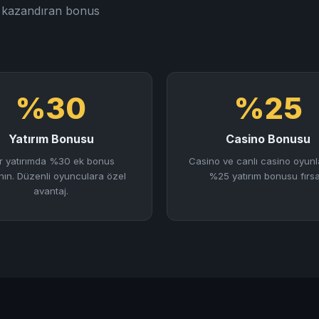
da kazandıran bonus
%30
%25
Yatırım Bonusu
Casino Bonusu
r yatırımda %30 ek bonus
Casino ve canlı casino oyunla
ın. Düzenli oyunculara özel
%25 yatırım bonusu fırsat
avantaj.