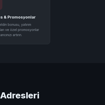
s & Promosyonlar
ldin bonusu, yatırım
arı ve özel promosyonlar
ancınızı artırın.
 Adresleri