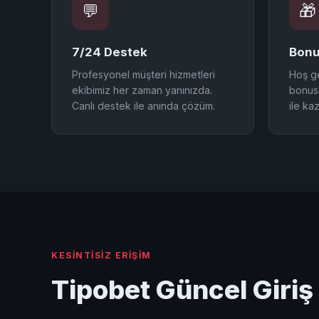
💬
🎁
7/24 Destek
Bonu
Profesyonel müşteri hizmetleri
Hoş ge
ekibimiz her zaman yanınızda.
bonusl
Canlı destek ile anında çözüm.
ile kaz
KESINTISIZ ERIŞIM
Tipobet Güncel Giriş