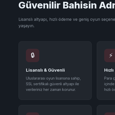
Güvenilir Bahisin Ad
Lisanslı altyapı, hızlı ödeme ve geniş oyun seçene
yaşayın.
🔒
⚡
Lisanslı & Güvenli
Hızl
Uluslararası oyun lisansına sahip,
Para ç
SSL sertifikalı güvenli altyapı ile
içinde
verileriniz her zaman korunur.
hızlı 