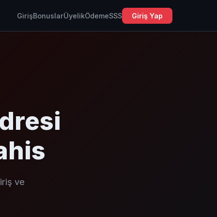
Giriş
Bonuslar
Üyelik
Ödeme
SSS
Giriş Yap
dresi
ahis
iriş ve