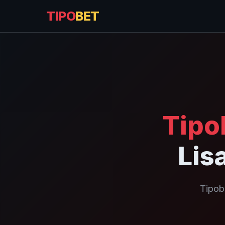
TIPO
BET
Tipo
Lis
Tipobe