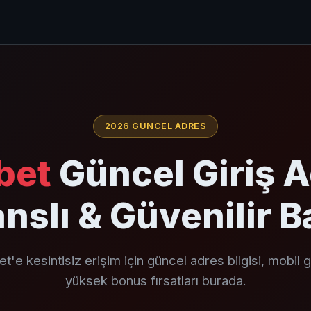
2026 GÜNCEL ADRES
bet
Güncel Giriş A
anslı & Güvenilir B
t'e kesintisiz erişim için güncel adres bilgisi, mobil g
yüksek bonus fırsatları burada.