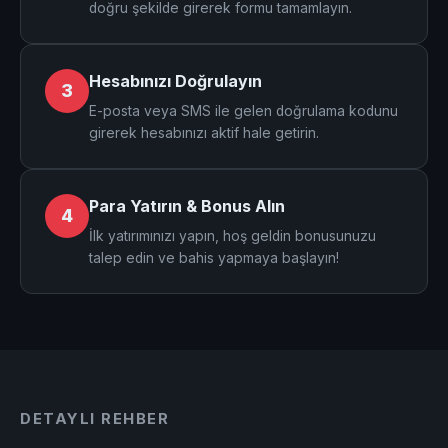
doğru şekilde girerek formu tamamlayın.
Hesabınızı Doğrulayın
3
E-posta veya SMS ile gelen doğrulama kodunu
girerek hesabınızı aktif hale getirin.
Para Yatırın & Bonus Alın
4
İlk yatırımınızı yapın, hoş geldin bonusunuzu
talep edin ve bahis yapmaya başlayın!
DETAYLI REHBER