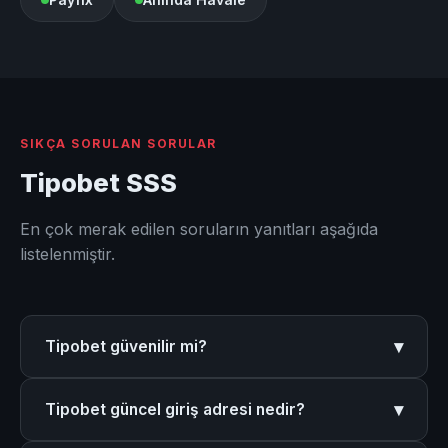
SIKÇA SORULAN SORULAR
Tipobet SSS
En çok merak edilen soruların yanıtları aşağıda
listelenmiştir.
▾
Tipobet güvenilir mi?
Evet, Tipobet uluslararası lisansa sahip güvenilir bir
▾
Tipobet güncel giriş adresi nedir?
bahis platformudur. SSL sertifikası ile korunan
altyapısı ve düzenli denetimlerle kullanıcı güvenliğini