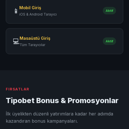
Mobil Giriş
📱
Aktif
iOS & Android Tarayıcı
Masaüstü Giriş
💻
Aktif
Tüm Tarayıcılar
FIRSATLAR
Tipobet Bonus & Promosyonlar
İlk üyelikten düzenli yatırımlara kadar her adımda
kazandıran bonus kampanyaları.