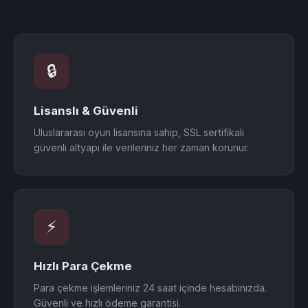
🔒
Lisanslı & Güvenli
Uluslararası oyun lisansına sahip, SSL sertifikalı
güvenli altyapı ile verileriniz her zaman korunur.
⚡
Hızlı Para Çekme
Para çekme işlemleriniz 24 saat içinde hesabınızda.
Güvenli ve hızlı ödeme garantisi.