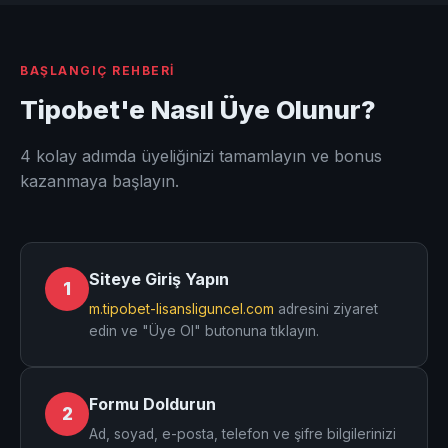
BAŞLANGIÇ REHBERI
Tipobet'e Nasıl Üye Olunur?
4 kolay adımda üyeliğinizi tamamlayın ve bonus
kazanmaya başlayın.
Siteye Giriş Yapın
1
m.tipobet-lisansliguncel.com
adresini ziyaret
edin ve "Üye Ol" butonuna tıklayın.
Formu Doldurun
2
Ad, soyad, e-posta, telefon ve şifre bilgilerinizi