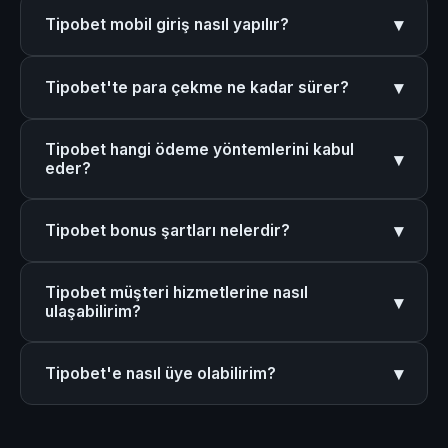
Tipobet'in 2026 güncel giriş adresi m.tipobet-
ön planda tutar. Yıllardır kesintisiz hizmet veren
▾
Tipobet mobil giriş nasıl yapılır?
lisansliguncel.com'dur. Adres değişikliklerinden
platform, şeffaf işlem politikaları ile güven oluşturur.
haberdar olmak için bu sayfayı sık kullanılanlara
Tipobet mobil giriş için https://m.tipobet-
ekleyebilirsiniz.
▾
Tipobet'te para çekme ne kadar sürer?
lisansliguncel.com/ adresini mobil tarayıcınızdan
ziyaret edin. Responsive tasarım sayesinde tüm
Tipobet'te para çekme işlemleri genellikle 24 saat
işlemlerinizi telefonunuzdan kolayca yapabilirsiniz;
Tipobet hangi ödeme yöntemlerini kabul
içinde tamamlanır. Kimlik doğrulaması tamamlanmış
▾
uygulama indirmenize gerek yoktur.
eder?
kullanıcılar için bu süre çok daha kısa olabilmektedir.
Tipobet; banka havalesi, kredi kartı, Papara,
▾
Tipobet bonus şartları nelerdir?
Cepbank, QR kod, Payfix, Mefete ve kripto para
(BTC, ETH, USDT) dahil birçok ödeme yöntemini
Tipobet'te her bonus için farklı çevirme şartları
destekler. Tüm finansal işlemler SSL güvenlik
Tipobet müşteri hizmetlerine nasıl
bulunur. Hoş geldin bonusu, yatırım bonusları ve
▾
sertifikası ile korunur.
ulaşabilirim?
kayıp bonusu gibi kampanyaların şartları platform
üzerinde şeffaf biçimde yayınlanmaktadır. Bonusu
Tipobet müşteri hizmetlerine 7/24 canlı destek, e-
talep etmeden önce ilgili şartları okumanız önerilir.
▾
Tipobet'e nasıl üye olabilirim?
posta veya sosyal medya kanalları aracılığıyla
ulaşabilirsiniz. Türkçe destek ekibi tüm sorularınızı
Tipobet'e üye olmak için https://m.tipobet-
hızlıca yanıtlar.
lisansliguncel.com/ adresini ziyaret ederek "Üye Ol"