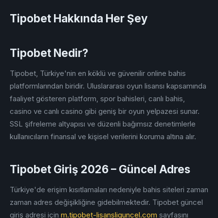
Tipobet Hakkında Her Şey
Tipobet Nedir?
Tipobet, Türkiye'nin en köklü ve güvenilir online bahis
platformlarından biridir. Uluslararası oyun lisansı kapsamında
faaliyet gösteren platform, spor bahisleri, canlı bahis,
casino ve canlı casino gibi geniş bir oyun yelpazesi sunar.
SSL şifreleme altyapısı ve düzenli bağımsız denetimlerle
kullanıcıların finansal ve kişisel verilerini koruma altına alır.
Tipobet Giriş 2026 – Güncel Adres
Türkiye'de erişim kısıtlamaları nedeniyle bahis siteleri zaman
zaman adres değişikliğine gidebilmektedir. Tipobet güncel
giriş adresi için
m.tipobet-lisansliguncel.com
sayfasını