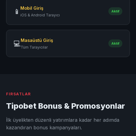
Mobil Giriş
📱
Aktif
iOS & Android Tarayıcı
Masaüstü Giriş
💻
Aktif
Tüm Tarayıcılar
FIRSATLAR
Tipobet Bonus & Promosyonlar
İlk üyelikten düzenli yatırımlara kadar her adımda
kazandıran bonus kampanyaları.