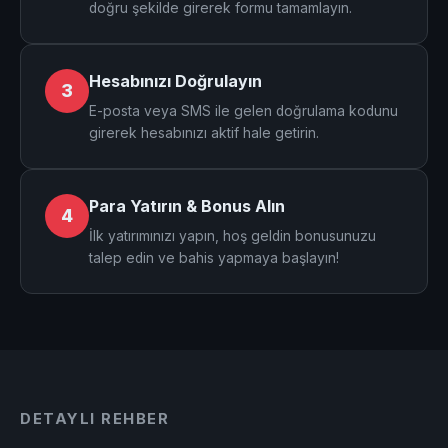
doğru şekilde girerek formu tamamlayın.
Hesabınızı Doğrulayın
3
E-posta veya SMS ile gelen doğrulama kodunu
girerek hesabınızı aktif hale getirin.
Para Yatırın & Bonus Alın
4
İlk yatırımınızı yapın, hoş geldin bonusunuzu
talep edin ve bahis yapmaya başlayın!
DETAYLI REHBER