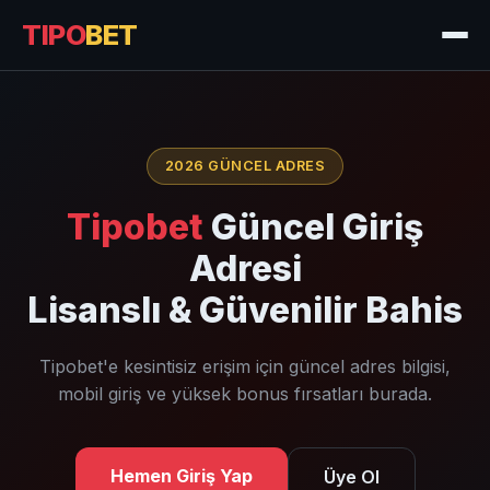
TIPO
BET
2026 GÜNCEL ADRES
Tipobet
Güncel Giriş
Adresi
Lisanslı & Güvenilir Bahis
Tipobet'e kesintisiz erişim için güncel adres bilgisi,
mobil giriş ve yüksek bonus fırsatları burada.
Hemen Giriş Yap
Üye Ol