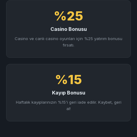
%25
Casino Bonusu
Casino ve canlı casino oyunları için %25 yatırım bonusu
fırsatı.
%15
Kayıp Bonusu
Haftalık kayıplarınızın %15'i geri iade edilir. Kaybet, geri
al!