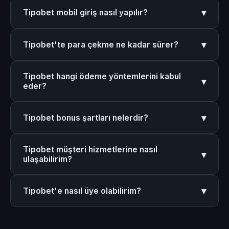
Tipobet'in 2026 güncel giriş adresi m.tipobet-
ön planda tutar. Yıllardır kesintisiz hizmet veren
▾
Tipobet mobil giriş nasıl yapılır?
lisansliguncel.com'dur. Adres değişikliklerinden
platform, şeffaf işlem politikaları ile güven oluşturur.
haberdar olmak için bu sayfayı sık kullanılanlara
Tipobet mobil giriş için https://m.tipobet-
ekleyebilirsiniz.
▾
Tipobet'te para çekme ne kadar sürer?
lisansliguncel.com/ adresini mobil tarayıcınızdan
ziyaret edin. Responsive tasarım sayesinde tüm
Tipobet'te para çekme işlemleri genellikle 24 saat
işlemlerinizi telefonunuzdan kolayca yapabilirsiniz;
Tipobet hangi ödeme yöntemlerini kabul
içinde tamamlanır. Kimlik doğrulaması tamamlanmış
▾
uygulama indirmenize gerek yoktur.
eder?
kullanıcılar için bu süre çok daha kısa olabilmektedir.
Tipobet; banka havalesi, kredi kartı, Papara,
▾
Tipobet bonus şartları nelerdir?
Cepbank, QR kod, Payfix, Mefete ve kripto para
(BTC, ETH, USDT) dahil birçok ödeme yöntemini
Tipobet'te her bonus için farklı çevirme şartları
destekler. Tüm finansal işlemler SSL güvenlik
Tipobet müşteri hizmetlerine nasıl
bulunur. Hoş geldin bonusu, yatırım bonusları ve
▾
sertifikası ile korunur.
ulaşabilirim?
kayıp bonusu gibi kampanyaların şartları platform
üzerinde şeffaf biçimde yayınlanmaktadır. Bonusu
Tipobet müşteri hizmetlerine 7/24 canlı destek, e-
talep etmeden önce ilgili şartları okumanız önerilir.
▾
Tipobet'e nasıl üye olabilirim?
posta veya sosyal medya kanalları aracılığıyla
ulaşabilirsiniz. Türkçe destek ekibi tüm sorularınızı
Tipobet'e üye olmak için https://m.tipobet-
hızlıca yanıtlar.
lisansliguncel.com/ adresini ziyaret ederek "Üye Ol"