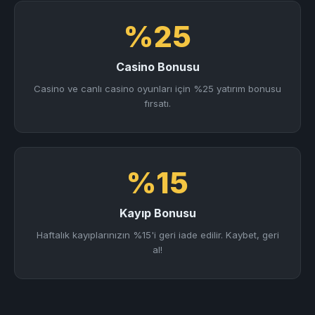
%25
Casino Bonusu
Casino ve canlı casino oyunları için %25 yatırım bonusu
fırsatı.
%15
Kayıp Bonusu
Haftalık kayıplarınızın %15'i geri iade edilir. Kaybet, geri
al!