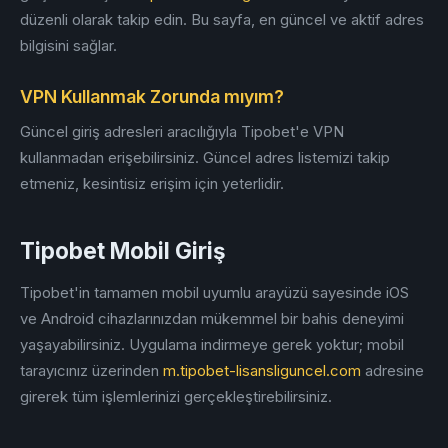
düzenli olarak takip edin. Bu sayfa, en güncel ve aktif adres
bilgisini sağlar.
VPN Kullanmak Zorunda mıyım?
Güncel giriş adresleri aracılığıyla Tipobet'e VPN
kullanmadan erişebilirsiniz. Güncel adres listemizi takip
etmeniz, kesintisiz erişim için yeterlidir.
Tipobet Mobil Giriş
Tipobet'in tamamen mobil uyumlu arayüzü sayesinde iOS
ve Android cihazlarınızdan mükemmel bir bahis deneyimi
yaşayabilirsiniz. Uygulama indirmeye gerek yoktur; mobil
tarayıcınız üzerinden
m.tipobet-lisansliguncel.com
adresine
girerek tüm işlemlerinizi gerçekleştirebilirsiniz.