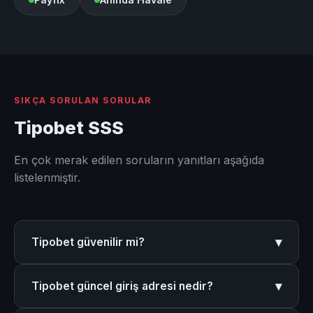
SIKÇA SORULAN SORULAR
Tipobet SSS
En çok merak edilen soruların yanıtları aşağıda
listelenmiştir.
▾
Tipobet güvenilir mi?
Evet, Tipobet uluslararası lisansa sahip güvenilir bir
▾
Tipobet güncel giriş adresi nedir?
bahis platformudur. SSL sertifikası ile korunan
altyapısı ve düzenli denetimlerle kullanıcı güvenliğini