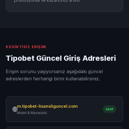
promosyonlar ile kazancınızı artırın.
KESINTISIZ ERIŞIM
Tipobet Güncel Giriş Adresleri
Erişim sorunu yaşıyorsanız aşağıdaki güncel
adreslerden herhangi birini kullanabilirsiniz.
m.tipobet-lisansliguncel.com
🌐
Aktif
Mobil & Masaüstü