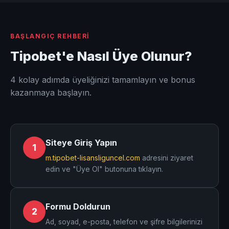
BAŞLANGIÇ REHBERI
Tipobet'e Nasıl Üye Olunur?
4 kolay adımda üyeliğinizi tamamlayın ve bonus
kazanmaya başlayın.
Siteye Giriş Yapın
1
m.tipobet-lisansliguncel.com
adresini ziyaret
edin ve "Üye Ol" butonuna tıklayın.
Formu Doldurun
2
Ad, soyad, e-posta, telefon ve şifre bilgilerinizi