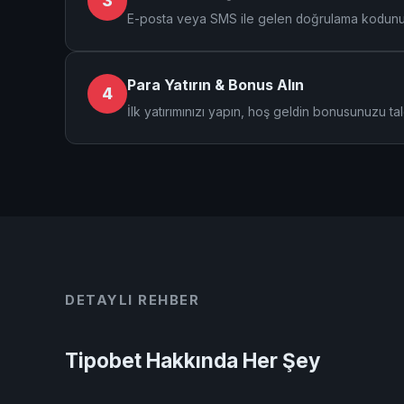
3
E-posta veya SMS ile gelen doğrulama kodunu gi
Para Yatırın & Bonus Alın
4
İlk yatırımınızı yapın, hoş geldin bonusunuzu t
DETAYLI REHBER
Tipobet Hakkında Her Şey