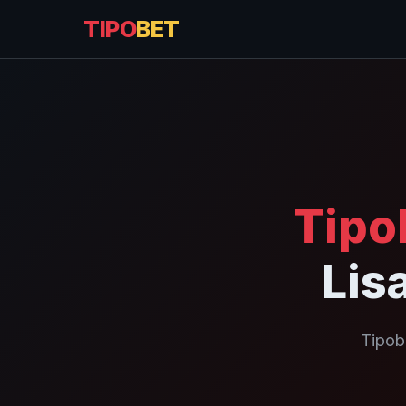
TIPO
BET
Tipo
Lis
Tipobe