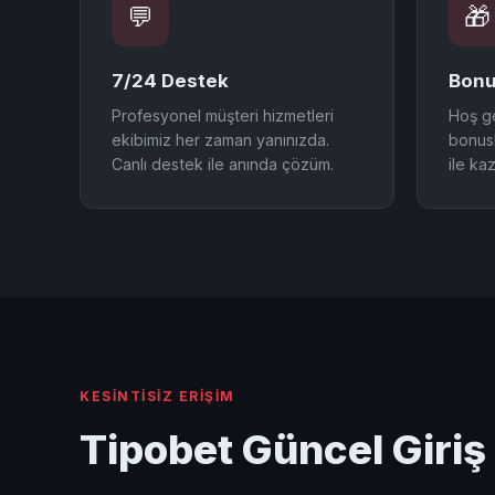
💬
🎁
7/24 Destek
Bonu
Profesyonel müşteri hizmetleri
Hoş ge
ekibimiz her zaman yanınızda.
bonusl
Canlı destek ile anında çözüm.
ile kaz
KESINTISIZ ERIŞIM
Tipobet Güncel Giriş