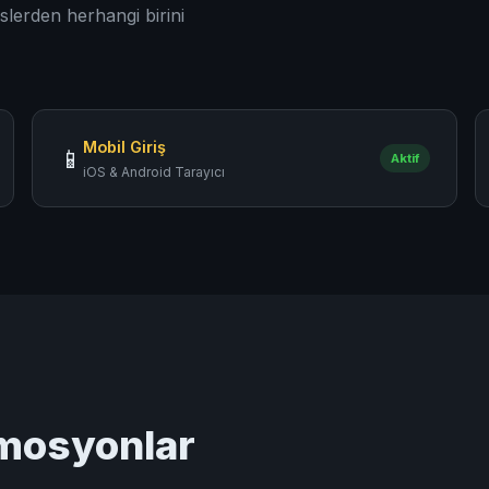
slerden herhangi birini
Mobil Giriş
📱
Aktif
iOS & Android Tarayıcı
omosyonlar