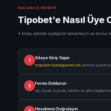
BAŞLANGIÇ REHBERI
Tipobet'e Nasıl Üye 
4 kolay adımda üyeliğinizi tamamlayın ve bonus 
Siteye Giriş Yapın
1
m.tipobet-lisansliguncel.com
adresini ziyaret e
Formu Doldurun
2
Ad, soyad, e-posta, telefon ve şifre bilgilerini
Hesabınızı Doğrulayın