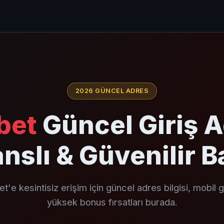
2026 GÜNCEL ADRES
bet
Güncel Giriş A
anslı & Güvenilir B
t'e kesintisiz erişim için güncel adres bilgisi, mobil g
yüksek bonus fırsatları burada.