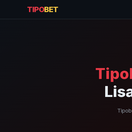
TIPO
BET
Tipo
Lis
Tipobe