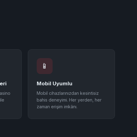
📱
eri
Mobil Uyumlu
casino
Mobil cihazlarınızdan kesintisiz
ile
bahis deneyimi. Her yerden, her
zaman erişim imkânı.