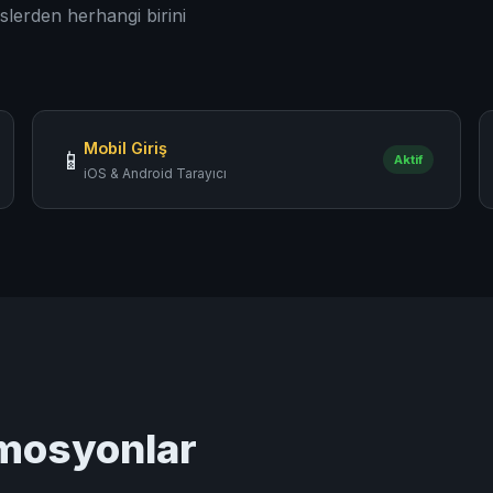
slerden herhangi birini
Mobil Giriş
📱
Aktif
iOS & Android Tarayıcı
omosyonlar