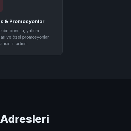
s & Promosyonlar
ldin bonusu, yatırım
arı ve özel promosyonlar
ancınızı artırın.
 Adresleri