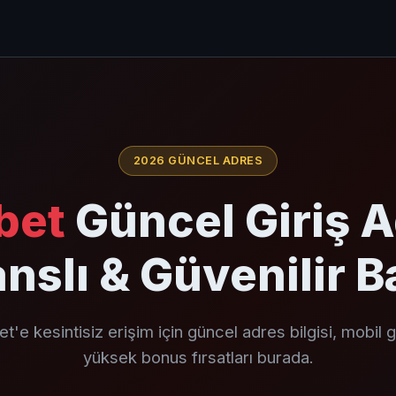
2026 GÜNCEL ADRES
bet
Güncel Giriş A
anslı & Güvenilir B
t'e kesintisiz erişim için güncel adres bilgisi, mobil g
yüksek bonus fırsatları burada.