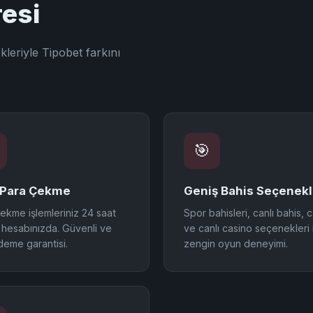
resi
kleriyle Tipobet farkını
🎯
ı Para Çekme
Geniş Bahis Seçenekl
ekme işlemleriniz 24 saat
Spor bahisleri, canlı bahis, 
 hesabınızda. Güvenli ve
ve canlı casino seçenekleri 
ödeme garantisi.
zengin oyun deneyimi.