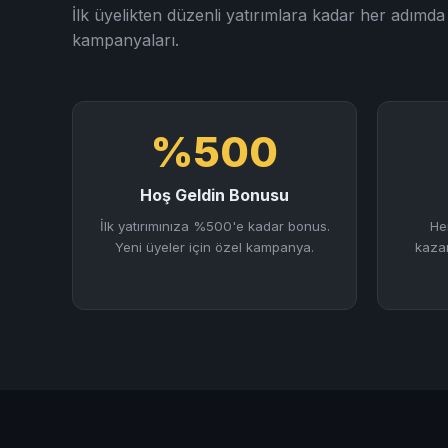
İlk üyelikten düzenli yatırımlara kadar her adım
kampanyaları.
%500
Hoş Geldin Bonusu
İlk yatırımınıza %500'e kadar bonus.
He
Yeni üyeler için özel kampanya.
kazan