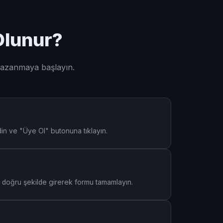
Olunur?
kazanmaya başlayın.
din ve "Üye Ol" butonuna tıklayın.
zi doğru şekilde girerek formu tamamlayın.