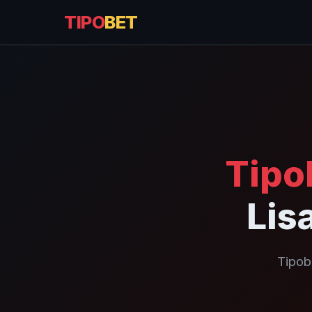
TIPO
BET
Tipo
Lis
Tipobe