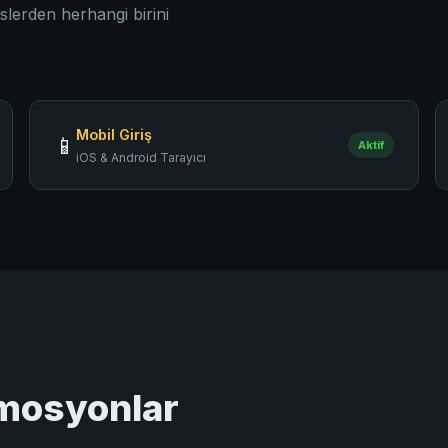
slerden herhangi birini
Mobil Giriş
📱
Aktif
iOS & Android Tarayıcı
omosyonlar