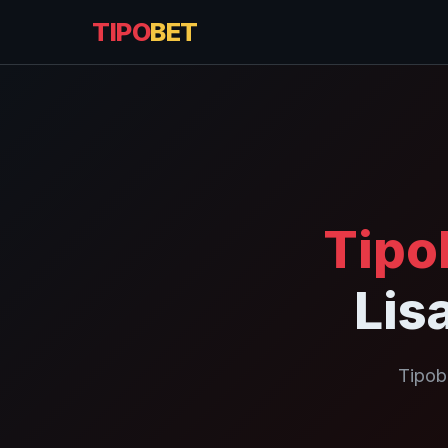
TIPO
BET
Tipo
Lis
Tipobe