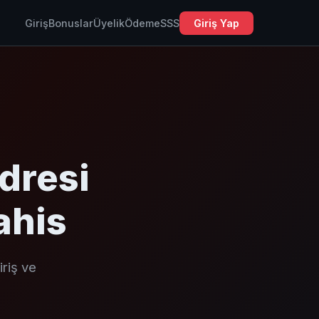
Giriş
Bonuslar
Üyelik
Ödeme
SSS
Giriş Yap
dresi
ahis
iriş ve