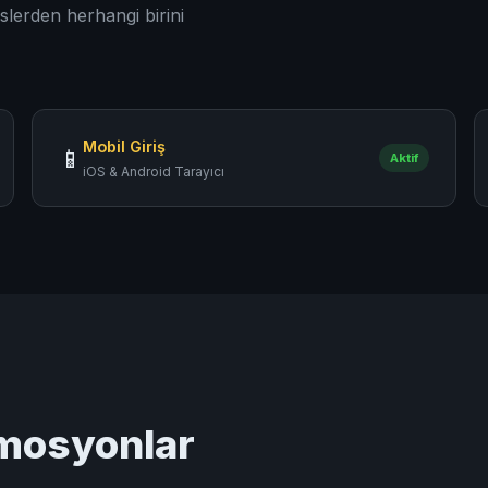
slerden herhangi birini
Mobil Giriş
📱
Aktif
iOS & Android Tarayıcı
omosyonlar