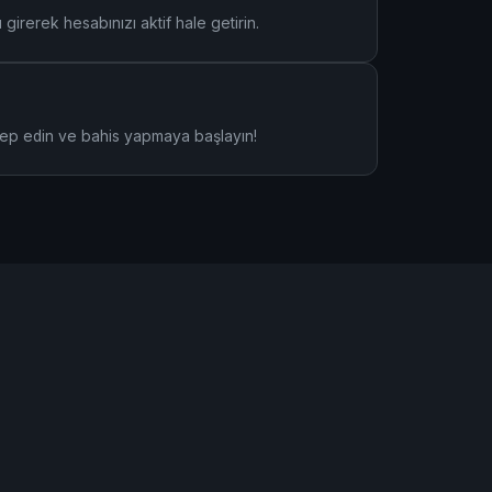
rerek hesabınızı aktif hale getirin.
alep edin ve bahis yapmaya başlayın!