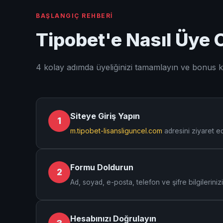
BAŞLANGIÇ REHBERI
Tipobet'e Nasıl Üye 
4 kolay adımda üyeliğinizi tamamlayın ve bonus 
Siteye Giriş Yapın
1
m.tipobet-lisansliguncel.com
adresini ziyaret e
Formu Doldurun
2
Ad, soyad, e-posta, telefon ve şifre bilgilerini
Hesabınızı Doğrulayın