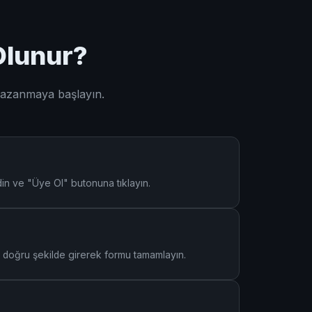
Olunur?
kazanmaya başlayın.
din ve "Üye Ol" butonuna tıklayın.
zi doğru şekilde girerek formu tamamlayın.