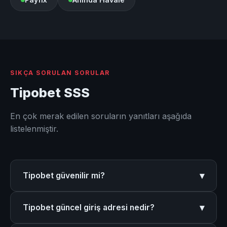
SIKÇA SORULAN SORULAR
Tipobet SSS
En çok merak edilen soruların yanıtları aşağıda
listelenmiştir.
▾
Tipobet güvenilir mi?
Evet, Tipobet uluslararası lisansa sahip güvenilir bir
▾
Tipobet güncel giriş adresi nedir?
bahis platformudur. SSL sertifikası ile korunan
altyapısı ve düzenli denetimlerle kullanıcı güvenliğini