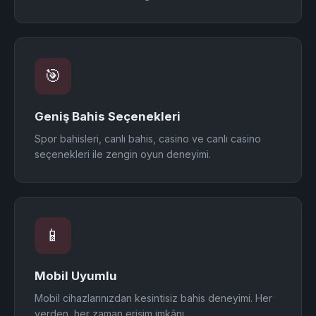
🎯
Geniş Bahis Seçenekleri
Spor bahisleri, canlı bahis, casino ve canlı casino
seçenekleri ile zengin oyun deneyimi.
📱
Mobil Uyumlu
Mobil cihazlarınızdan kesintisiz bahis deneyimi. Her
yerden, her zaman erişim imkânı.