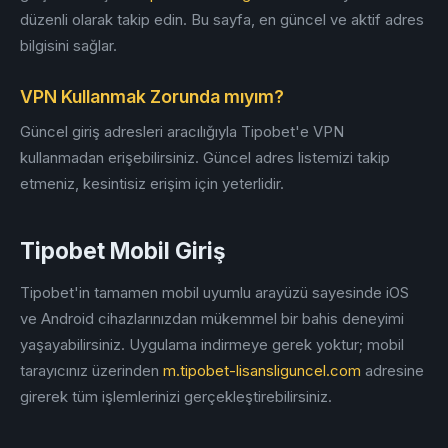
düzenli olarak takip edin. Bu sayfa, en güncel ve aktif adres
bilgisini sağlar.
VPN Kullanmak Zorunda mıyım?
Güncel giriş adresleri aracılığıyla Tipobet'e VPN
kullanmadan erişebilirsiniz. Güncel adres listemizi takip
etmeniz, kesintisiz erişim için yeterlidir.
Tipobet Mobil Giriş
Tipobet'in tamamen mobil uyumlu arayüzü sayesinde iOS
ve Android cihazlarınızdan mükemmel bir bahis deneyimi
yaşayabilirsiniz. Uygulama indirmeye gerek yoktur; mobil
tarayıcınız üzerinden
m.tipobet-lisansliguncel.com
adresine
girerek tüm işlemlerinizi gerçekleştirebilirsiniz.