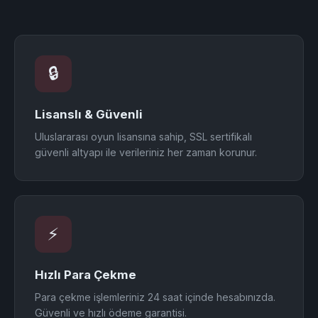
🔒
Lisanslı & Güvenli
Uluslararası oyun lisansına sahip, SSL sertifikalı
güvenli altyapı ile verileriniz her zaman korunur.
⚡
Hızlı Para Çekme
Para çekme işlemleriniz 24 saat içinde hesabınızda.
Güvenli ve hızlı ödeme garantisi.