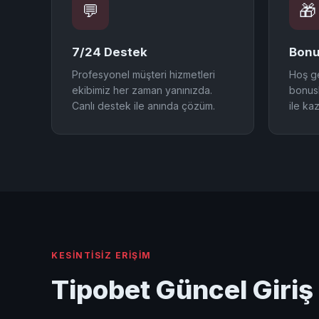
💬
🎁
7/24 Destek
Bonu
Profesyonel müşteri hizmetleri
Hoş ge
ekibimiz her zaman yanınızda.
bonusl
Canlı destek ile anında çözüm.
ile kaz
KESINTISIZ ERIŞIM
Tipobet Güncel Giriş