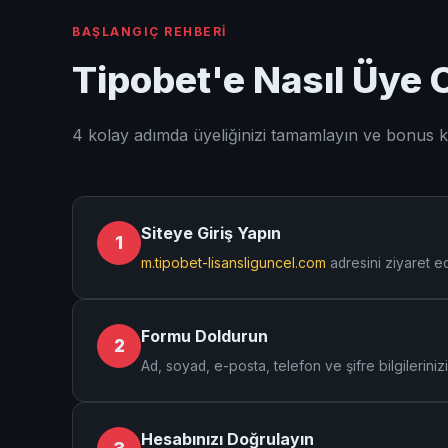
BAŞLANGIÇ REHBERI
Tipobet'e Nasıl Üye 
4 kolay adımda üyeliğinizi tamamlayın ve bonus 
Siteye Giriş Yapın
1
m.tipobet-lisansliguncel.com
adresini ziyaret e
Formu Doldurun
2
Ad, soyad, e-posta, telefon ve şifre bilgilerini
Hesabınızı Doğrulayın