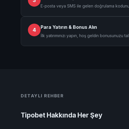
3
E-posta veya SMS ile gelen doğrulama kodunu gi
Para Yatırın & Bonus Alın
4
İlk yatırımınızı yapın, hoş geldin bonusunuzu t
DETAYLI REHBER
Tipobet Hakkında Her Şey