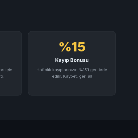
%15
Kayıp Bonusu
rı için
Haftalık kayıplarınızın %15'i geri iade
ı.
edilir. Kaybet, geri al!