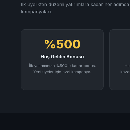
İlk üyelikten düzenli yatırımlara kadar her adım
kampanyaları.
%500
Hoş Geldin Bonusu
İlk yatırımınıza %500'e kadar bonus.
He
Yeni üyeler için özel kampanya.
kazan