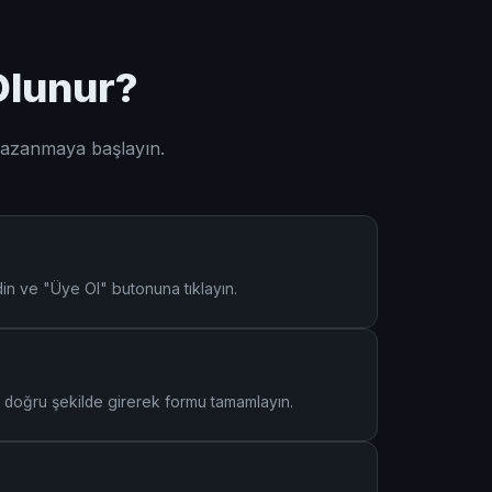
Olunur?
kazanmaya başlayın.
din ve "Üye Ol" butonuna tıklayın.
zi doğru şekilde girerek formu tamamlayın.