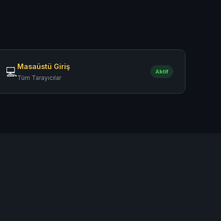
Masaüstü Giriş
💻
Aktif
Tüm Tarayıcılar