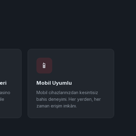
📱
eri
Mobil Uyumlu
casino
Mobil cihazlarınızdan kesintisiz
ile
bahis deneyimi. Her yerden, her
zaman erişim imkânı.