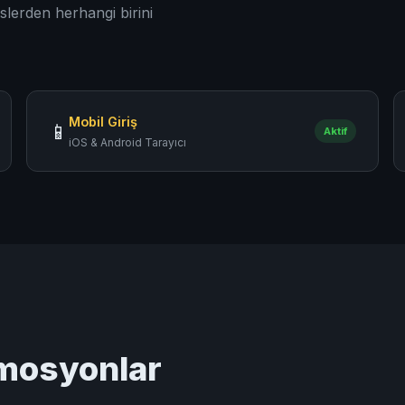
slerden herhangi birini
Mobil Giriş
📱
Aktif
iOS & Android Tarayıcı
omosyonlar