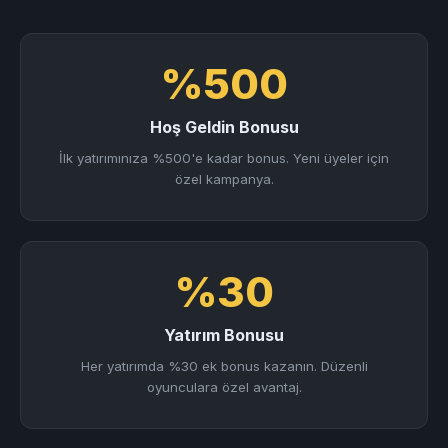
%500
Hoş Geldin Bonusu
İlk yatırımınıza %500'e kadar bonus. Yeni üyeler için
özel kampanya.
%30
Yatırım Bonusu
Her yatırımda %30 ek bonus kazanın. Düzenli
oyunculara özel avantaj.