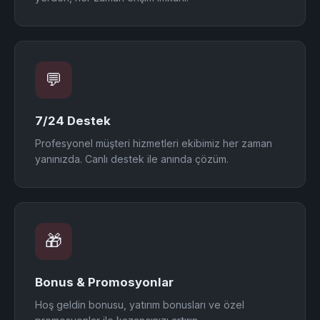
💬
7/24 Destek
Profesyonel müşteri hizmetleri ekibimiz her zaman
yanınızda. Canlı destek ile anında çözüm.
🎁
Bonus & Promosyonlar
Hoş geldin bonusu, yatırım bonusları ve özel