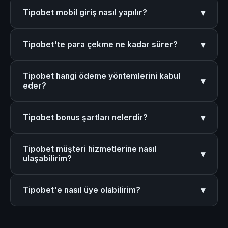
Tipobet'in 2026 güncel giriş adresi m.tipobet-
ön planda tutar. Yıllardır kesintisiz hizmet veren
▾
Tipobet mobil giriş nasıl yapılır?
lisansliguncel.com'dur. Adres değişikliklerinden
platform, şeffaf işlem politikaları ile güven oluşturur.
haberdar olmak için bu sayfayı sık kullanılanlara
Tipobet mobil giriş için https://m.tipobet-
ekleyebilirsiniz.
▾
Tipobet'te para çekme ne kadar sürer?
lisansliguncel.com/ adresini mobil tarayıcınızdan
ziyaret edin. Responsive tasarım sayesinde tüm
Tipobet'te para çekme işlemleri genellikle 24 saat
işlemlerinizi telefonunuzdan kolayca yapabilirsiniz;
Tipobet hangi ödeme yöntemlerini kabul
içinde tamamlanır. Kimlik doğrulaması tamamlanmış
▾
uygulama indirmenize gerek yoktur.
eder?
kullanıcılar için bu süre çok daha kısa olabilmektedir.
Tipobet; banka havalesi, kredi kartı, Papara,
▾
Tipobet bonus şartları nelerdir?
Cepbank, QR kod, Payfix, Mefete ve kripto para
(BTC, ETH, USDT) dahil birçok ödeme yöntemini
Tipobet'te her bonus için farklı çevirme şartları
destekler. Tüm finansal işlemler SSL güvenlik
Tipobet müşteri hizmetlerine nasıl
bulunur. Hoş geldin bonusu, yatırım bonusları ve
▾
sertifikası ile korunur.
ulaşabilirim?
kayıp bonusu gibi kampanyaların şartları platform
üzerinde şeffaf biçimde yayınlanmaktadır. Bonusu
Tipobet müşteri hizmetlerine 7/24 canlı destek, e-
talep etmeden önce ilgili şartları okumanız önerilir.
▾
Tipobet'e nasıl üye olabilirim?
posta veya sosyal medya kanalları aracılığıyla
ulaşabilirsiniz. Türkçe destek ekibi tüm sorularınızı
Tipobet'e üye olmak için https://m.tipobet-
hızlıca yanıtlar.
lisansliguncel.com/ adresini ziyaret ederek "Üye Ol"