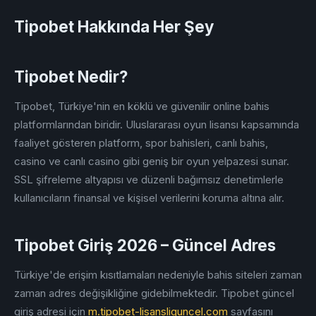
Tipobet Hakkında Her Şey
Tipobet Nedir?
Tipobet, Türkiye'nin en köklü ve güvenilir online bahis
platformlarından biridir. Uluslararası oyun lisansı kapsamında
faaliyet gösteren platform, spor bahisleri, canlı bahis,
casino ve canlı casino gibi geniş bir oyun yelpazesi sunar.
SSL şifreleme altyapısı ve düzenli bağımsız denetimlerle
kullanıcıların finansal ve kişisel verilerini koruma altına alır.
Tipobet Giriş 2026 – Güncel Adres
Türkiye'de erişim kısıtlamaları nedeniyle bahis siteleri zaman
zaman adres değişikliğine gidebilmektedir. Tipobet güncel
giriş adresi için
m.tipobet-lisansliguncel.com
sayfasını