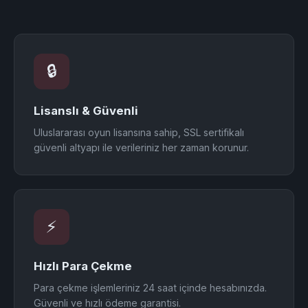
🔒
Lisanslı & Güvenli
Uluslararası oyun lisansına sahip, SSL sertifikalı
güvenli altyapı ile verileriniz her zaman korunur.
⚡
Hızlı Para Çekme
Para çekme işlemleriniz 24 saat içinde hesabınızda.
Güvenli ve hızlı ödeme garantisi.