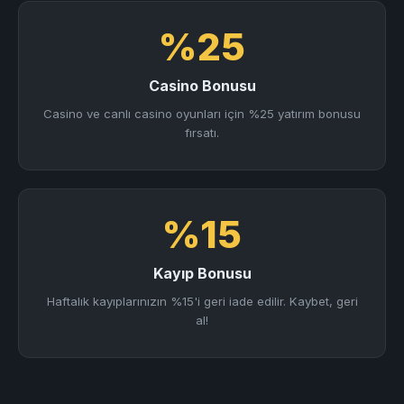
%25
Casino Bonusu
Casino ve canlı casino oyunları için %25 yatırım bonusu
fırsatı.
%15
Kayıp Bonusu
Haftalık kayıplarınızın %15'i geri iade edilir. Kaybet, geri
al!