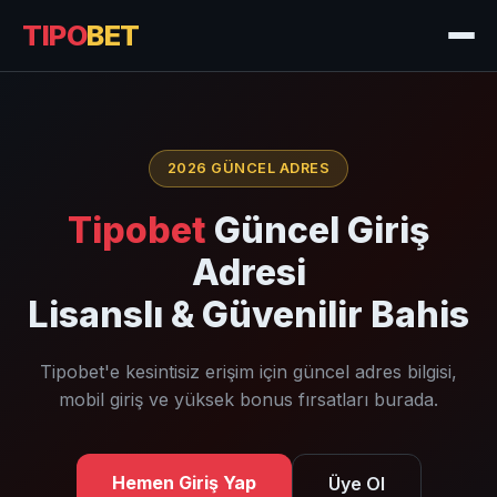
TIPO
BET
2026 GÜNCEL ADRES
Tipobet
Güncel Giriş
Adresi
Lisanslı & Güvenilir Bahis
Tipobet'e kesintisiz erişim için güncel adres bilgisi,
mobil giriş ve yüksek bonus fırsatları burada.
Hemen Giriş Yap
Üye Ol