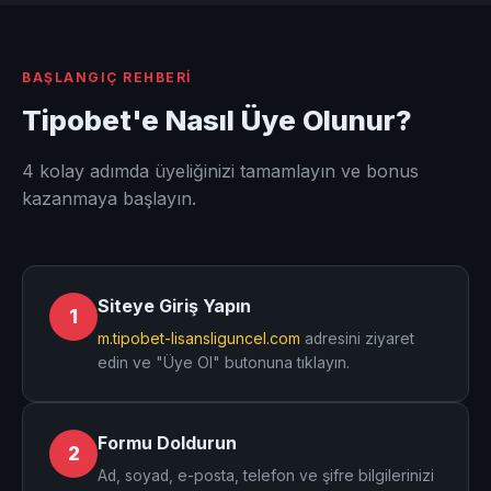
BAŞLANGIÇ REHBERI
Tipobet'e Nasıl Üye Olunur?
4 kolay adımda üyeliğinizi tamamlayın ve bonus
kazanmaya başlayın.
Siteye Giriş Yapın
1
m.tipobet-lisansliguncel.com
adresini ziyaret
edin ve "Üye Ol" butonuna tıklayın.
Formu Doldurun
2
Ad, soyad, e-posta, telefon ve şifre bilgilerinizi