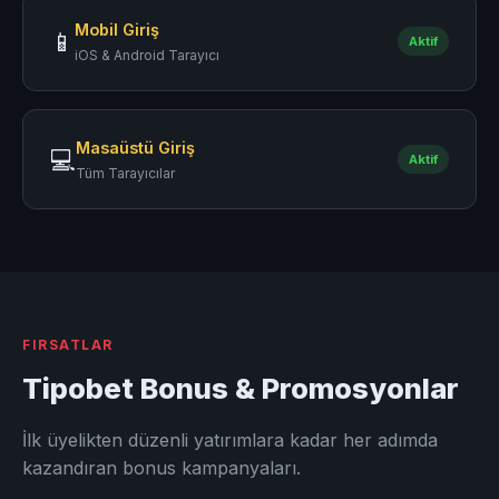
Mobil Giriş
📱
Aktif
iOS & Android Tarayıcı
Masaüstü Giriş
💻
Aktif
Tüm Tarayıcılar
FIRSATLAR
Tipobet Bonus & Promosyonlar
İlk üyelikten düzenli yatırımlara kadar her adımda
kazandıran bonus kampanyaları.