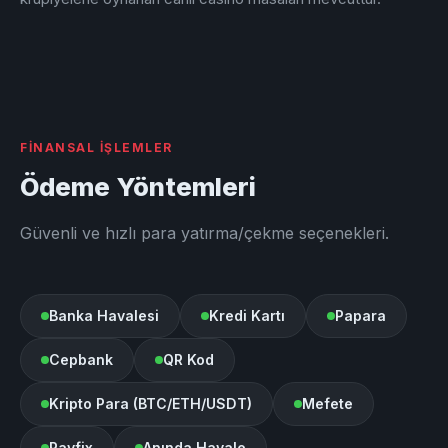
FINANSAL İŞLEMLER
Ödeme Yöntemleri
Güvenli ve hızlı para yatırma/çekme seçenekleri.
Banka Havalesi
Kredi Kartı
Papara
Cepbank
QR Kod
Kripto Para (BTC/ETH/USDT)
Mefete
Payfix
Anında Havale