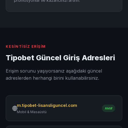
promosyonlar ile kazancınızı artırın.
KESINTISIZ ERIŞIM
Tipobet Güncel Giriş Adresleri
Erişim sorunu yaşıyorsanız aşağıdaki güncel
adreslerden herhangi birini kullanabilirsiniz.
m.tipobet-lisansliguncel.com
🌐
Aktif
Mobil & Masaüstü