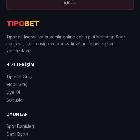
içindir.
TIPO
BET
Tipobet, lisanslı ve güvenilir online bahis platformudur. Spor
bahisleri, canlı casino ve bonus fırsatları ile her zaman
yanınızdayız.
HIZLI ERIŞIM
Tipobet Giriş
Mobil Giriş
Üye Ol
Bonuslar
OYUNLAR
Spor Bahisleri
Canlı Bahis