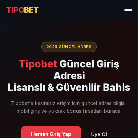
TIPO
BET
2026 GÜNCEL ADRES
Tipobet
Güncel Giriş
Adresi
Lisanslı & Güvenilir Bahis
Tipobet'e kesintisiz erişim için güncel adres bilgisi,
mobil giriş ve yüksek bonus fırsatları burada.
Hemen Giriş Yap
Üye Ol